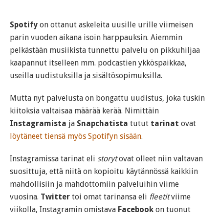
Spotify
on ottanut askeleita uusille urille viimeisen
parin vuoden aikana isoin harppauksin. Aiemmin
pelkästään musiikista tunnettu palvelu on pikkuhiljaa
kaapannut itselleen mm. podcastien ykköspaikkaa,
useilla uudistuksilla ja sisältösopimuksilla.
Mutta nyt palvelusta on bongattu uudistus, joka tuskin
kiitoksia valtaisaa määrää kerää. Nimittäin
Instagramista
ja
Snapchatista
tutut
tarinat
ovat
löytäneet tiensä myös Spotifyn sisään
.
Instagramissa tarinat eli
storyt
ovat olleet niin valtavan
suosittuja, että niitä on kopioitu käytännössä kaikkiin
mahdollisiin ja mahdottomiin palveluihin viime
vuosina.
Twitter
toi omat tarinansa eli
fleetit
viime
viikolla, Instagramin omistava
Facebook
on tuonut