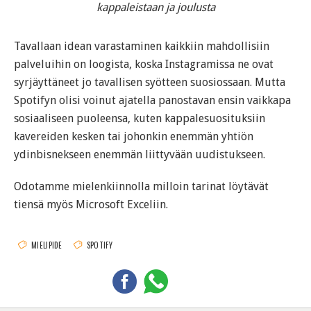
kappaleistaan ja joulusta
Tavallaan idean varastaminen kaikkiin mahdollisiin
palveluihin on loogista, koska Instagramissa ne ovat
syrjäyttäneet jo tavallisen syötteen suosiossaan. Mutta
Spotifyn olisi voinut ajatella panostavan ensin vaikkapa
sosiaaliseen puoleensa, kuten kappalesuosituksiin
kavereiden kesken tai johonkin enemmän yhtiön
ydinbisnekseen enemmän liittyvään uudistukseen.
Odotamme mielenkiinnolla milloin tarinat löytävät
tiensä myös Microsoft Exceliin.
MIELIPIDE
SPOTIFY