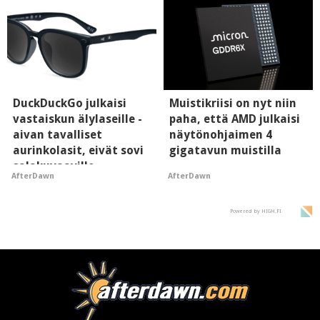
DuckDuckGo julkaisi
Muistikriisi on nyt niin
vastaiskun älylaseille -
paha, että AMD julkaisi
aivan tavalliset
näytönohjaimen 4
aurinkolasit, eivät sovi
gigatavun muistilla
salakuvaaville
AfterDawn
AfterDawn
hyypiöille
Powered by HIGH.FI