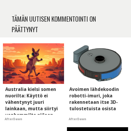
TÄMÄN UUTISEN KOMMENTOINTI ON
PÄÄTTYNYT
Australia kielsi somen
Avoimen lähdekoodin
nuorilta: Käyttö ei
robotti-imuri, joka
vähentynyt juuri
rakennetaan itse 3D-
lainkaan, mutta siirtyi
tulostetuista osista
vanhemmilta piiloon
AfterDawn
AfterDawn