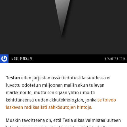
MANU PITKÄNEN
6 VUOTTA SITTEN
Teslan
eilen järjestämässä tiedotustilaisuudessa ei
luvattu odotetun miljoonan mailin akun tulevan
markkinoille, mutta sen sijaan yhtiö ilmoitti
kehittäneensä uuden akkuteknologian, jonka
se toivoo
laskevan radikaalisti sähköautojen hintoja
.
Muskin tavoitteena on, että Tesla alkaa valmistaa uuteen