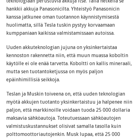
teknologiaan perustuvia akkuja itse. Tällä hetkellä se
hankkii akkuja Panasonicilta. Yhteistyö Panasonicin
kanssa jatkunee oman tuotannon käynnistymisestä
huolimatta, sillä Tesla tuskin pystyy korvaamaan
kumppaniaan kaikissa valmistamissaan autoissa.
Uuden akkuteknologian jujuna on yksinkertaistaa
kennoston rakennetta niin, että muun muassa koboltin
käytölle ei ole enää tarvetta. Koboltti on kallis mineraali,
mutta sen tuotantoketjussa on myös paljon
epäinhimillisiä seikkoja.
Teslan ja Muskin toiveena on, että uuden teknologian
myötä akkujen tuotanto yksinkertaistuu ja halpenee niin
paljon, että markkinoille voidaan tuoda 25 000 dollaria
maksavia sähköautoja. Toteutuessaan sähköautojen
valmistuskustannukset olisivat samalla tasolla kuin
polttomoottoriautojenkin. Musk lupaa, että 25 000