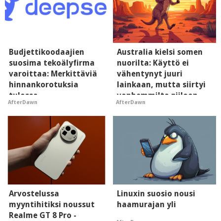
Budjettikoodaajien
Australia kielsi somen
suosima tekoälyfirma
nuorilta: Käyttö ei
varoittaa: Merkittäviä
vähentynyt juuri
hinnankorotuksia
lainkaan, mutta siirtyi
tulossa
vanhemmilta piiloon
AfterDawn
AfterDawn
Arvostelussa
Linuxin suosio nousi
myyntihitiksi noussut
haamurajan yli
Realme GT 8 Pro -