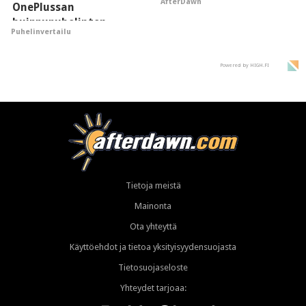
AfterDawn
OnePlussan
huippupuhelinten
Puhelinvertailu
"perillinen"
Powered by HIGH.FI
Tietoja meistä
Mainonta
Ota yhteyttä
Käyttöehdot ja tietoa yksityisyydensuojasta
Tietosuojaseloste
Yhteydet tarjoaa: