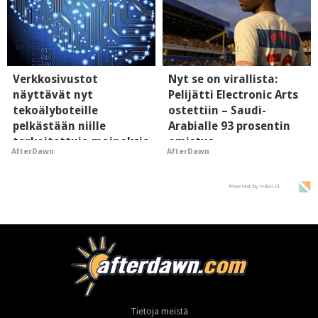
Verkkosivustot
Nyt se on virallista:
näyttävät nyt
Pelijätti Electronic Arts
tekoälyboteille
ostettiin – Saudi-
pelkästään niille
Arabialle 93 prosentin
tarkoitettuja mainoksia
omistus
AfterDawn
AfterDawn
- vaikuttaa tekoälyn
mielikuvaan brändistä
Powered by HIGH.FI
Tietoja meistä