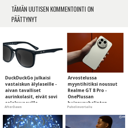
TÄMÄN UUTISEN KOMMENTOINTI ON
PÄÄTTYNYT
DuckDuckGo julkaisi
Arvostelussa
vastaiskun älylaseille -
myyntihitiksi noussut
aivan tavalliset
Realme GT 8 Pro -
aurinkolasit, eivät sovi
OnePlussan
salakuvaaville
huippupuhelinten
AfterDawn
Puhelinvertailu
hyypiöille
"perillinen"