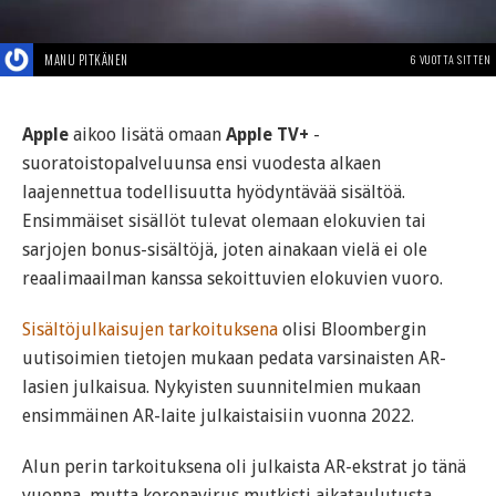
MANU PITKÄNEN
6 VUOTTA SITTEN
Apple
aikoo lisätä omaan
Apple TV+
-
suoratoistopalveluunsa ensi vuodesta alkaen
laajennettua todellisuutta hyödyntävää sisältöä.
Ensimmäiset sisällöt tulevat olemaan elokuvien tai
sarjojen bonus-sisältöjä, joten ainakaan vielä ei ole
reaalimaailman kanssa sekoittuvien elokuvien vuoro.
Sisältöjulkaisujen tarkoituksena
olisi Bloombergin
uutisoimien tietojen mukaan pedata varsinaisten AR-
lasien julkaisua. Nykyisten suunnitelmien mukaan
ensimmäinen AR-laite julkaistaisiin vuonna 2022.
Alun perin tarkoituksena oli julkaista AR-ekstrat jo tänä
vuonna, mutta koronavirus mutkisti aikataulutusta.