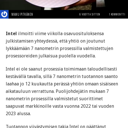
MANU PITKÄNEN
6 VUOTTA SITTEN
1 KOMMENTTI
Intel
ilmoitti viime viikolla osavuosituloksensa
julkistamisen yhteydessä, että yhtiö on joutunut
lykkäämään 7 nanometrin prosessilla valmistettujen
prosessoreiden julkaisua puolella vuodella.
Intel ei ole saanut prosessia toimimaan taloudellisesti
kestävällä tavalla, sillä 7 nanometrin tuotannon saanto
laahaa jo 12 kuukautta perässä yhtiön omaan sisäiseen
aikatauluun verrattuna. Puolijohdejätin mukaan 7
nanometrin prosessilla valmistetut suorittimet
saapuvat markkinoille vasta vuonna 2022 tai vuoden
2023 alussa.
Tuotannon viivästymisen takia Intel on päättänyt