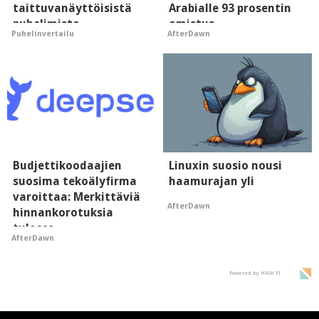
taittuvanäyttöisistä
Arabialle 93 prosentin
puhelimista
omistus
Puhelinvertailu
AfterDawn
supersuosittuja
Budjettikoodaajien
Linuxin suosio nousi
suosima tekoälyfirma
haamurajan yli
varoittaa: Merkittäviä
AfterDawn
hinnankorotuksia
tulossa
AfterDawn
Powered by HIGH.FI