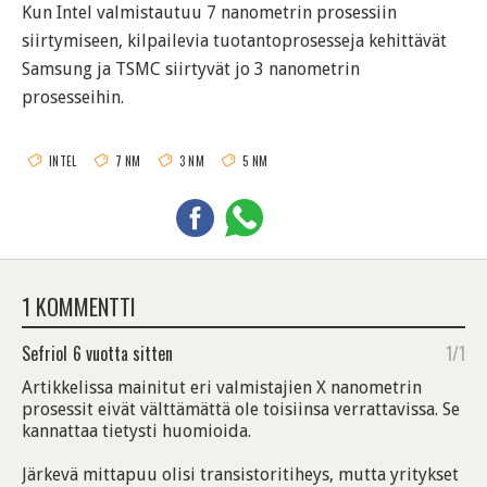
Kun Intel valmistautuu 7 nanometrin prosessiin
siirtymiseen, kilpailevia tuotantoprosesseja kehittävät
Samsung ja TSMC siirtyvät jo 3 nanometrin
prosesseihin.
INTEL
7 NM
3 NM
5 NM
1 KOMMENTTI
Sefriol
6 vuotta sitten
1/1
Artikkelissa mainitut eri valmistajien X nanometrin
prosessit eivät välttämättä ole toisiinsa verrattavissa. Se
kannattaa tietysti huomioida.
Järkevä mittapuu olisi transistoritiheys, mutta yritykset