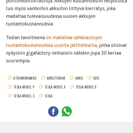
polttomoottoriautoja. Akkujen kustannuksiin helpotusta
tuo myös vanhoihin akkuihin liittyvä kierrätys, joka
madaltaa tulevaisuudessa uusien akkujen
tuotantokustannuksia.
Teslan tavoitteena
on madaltaa sähköautojen
tuotantokustannuksia uusilla jättitehtailla
, jotka olisivat
nykyisiin gigafactory-tehtaisiin nähden jopa 30 kertaa
suurempia.
LITIUMIONIAKKU
AKKUTEHDAS
AKKU
CATL
TESLA MODEL Y
TESLA MODEL X
TESLA MODEL S
TESLA MODEL 3
TESLA