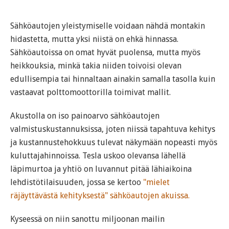
Sähköautojen yleistymiselle voidaan nähdä montakin
hidastetta, mutta yksi niistä on ehkä hinnassa.
Sähköautoissa on omat hyvät puolensa, mutta myös
heikkouksia, minkä takia niiden toivoisi olevan
edullisempia tai hinnaltaan ainakin samalla tasolla kuin
vastaavat polttomoottorilla toimivat mallit.
Akustolla on iso painoarvo sähköautojen
valmistuskustannuksissa, joten niissä tapahtuva kehitys
ja kustannustehokkuus tulevat näkymään nopeasti myös
kuluttajahinnoissa. Tesla uskoo olevansa lähellä
läpimurtoa ja yhtiö on luvannut pitää lähiaikoina
lehdistötilaisuuden, jossa se kertoo
"mielet
räjäyttävästä kehityksestä" sähköautojen akuissa.
Kyseessä on niin sanottu miljoonan mailin