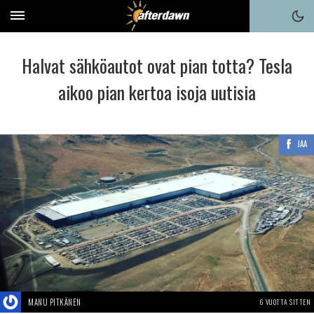
Halvat sähköautot ovat pian totta? Tesla
aikoo pian kertoa isoja uutisia
JAA
MANU PITKÄNEN
6 VUOTTA SITTEN