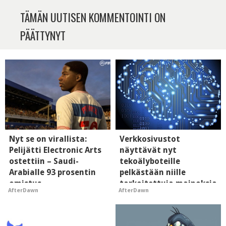
TÄMÄN UUTISEN KOMMENTOINTI ON
PÄÄTTYNYT
Nyt se on virallista:
Verkkosivustot
Pelijätti Electronic Arts
näyttävät nyt
ostettiin – Saudi-
tekoälyboteille
Arabialle 93 prosentin
pelkästään niille
omistus
tarkoitettuja mainoksia
AfterDawn
AfterDawn
- vaikuttaa tekoälyn
mielikuvaan brändistä