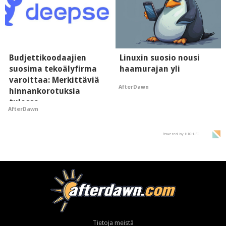
Budjettikoodaajien
Linuxin suosio nousi
suosima tekoälyfirma
haamurajan yli
varoittaa: Merkittäviä
AfterDawn
hinnankorotuksia
tulossa
AfterDawn
Powered by HIGH.FI
Tietoja meistä