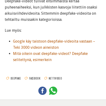
Deepfake-videot tulivat ensimmäistä kertaa
puheenaiheeksi, kun julkkisten kasvoja liitettiin osaksi
aikuisviihdevideoita. Sittemmin deepfake-videoita on
tehtailtu muissakin kategorioissa.
Lue myös:
Google käy taistoon deepfake-videoita vastaan –
Teki 3000 videon aineiston
Mitä oikein ovat deepfake-videot? Deepfake
selitettynä, esimerkein
DEEPFAKE
FACEBOOK
NETTIVIDEO