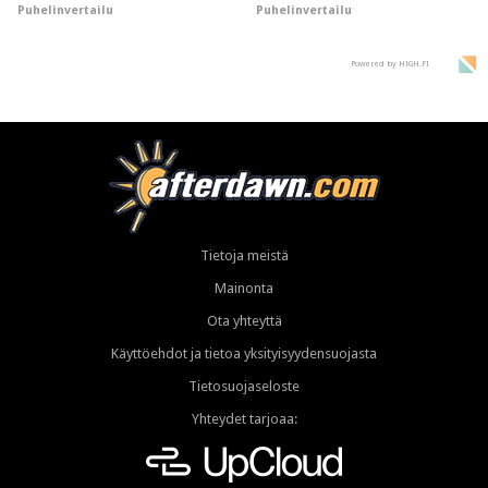
Puhelinvertailu
Puhelinvertailu
supersuosittuja
Powered by HIGH.FI
Tietoja meistä
Mainonta
Ota yhteyttä
Käyttöehdot ja tietoa yksityisyydensuojasta
Tietosuojaseloste
Yhteydet tarjoaa: