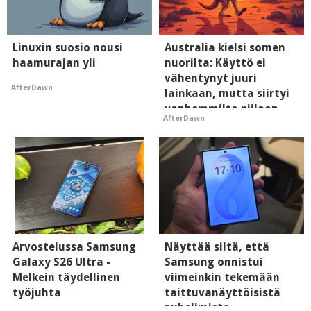
Linuxin suosio nousi
Australia kielsi somen
haamurajan yli
nuorilta: Käyttö ei
vähentynyt juuri
AfterDawn
lainkaan, mutta siirtyi
vanhemmilta piiloon
AfterDawn
Arvostelussa Samsung
Näyttää siltä, että
Galaxy S26 Ultra -
Samsung onnistui
Melkein täydellinen
viimeinkin tekemään
työjuhta
taittuvanäyttöisistä
puhelimista