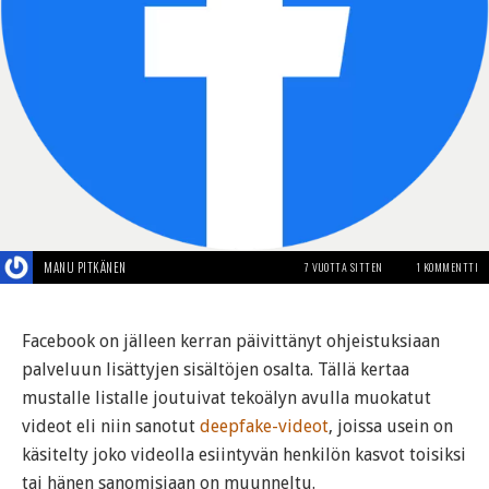
MANU PITKÄNEN
7 VUOTTA SITTEN
1 KOMMENTTI
Facebook on jälleen kerran päivittänyt ohjeistuksiaan
palveluun lisättyjen sisältöjen osalta. Tällä kertaa
mustalle listalle joutuivat tekoälyn avulla muokatut
videot eli niin sanotut
deepfake-videot
, joissa usein on
käsitelty joko videolla esiintyvän henkilön kasvot toisiksi
tai hänen sanomisiaan on muunneltu.