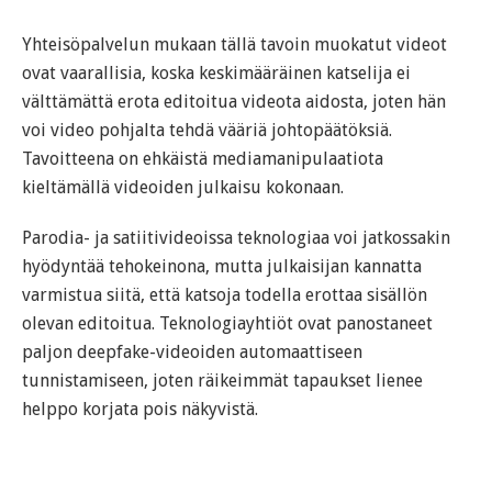
Yhteisöpalvelun mukaan tällä tavoin muokatut videot
ovat vaarallisia, koska keskimääräinen katselija ei
välttämättä erota editoitua videota aidosta, joten hän
voi video pohjalta tehdä vääriä johtopäätöksiä.
Tavoitteena on ehkäistä mediamanipulaatiota
kieltämällä videoiden julkaisu kokonaan.
Parodia- ja satiitivideoissa teknologiaa voi jatkossakin
hyödyntää tehokeinona, mutta julkaisijan kannatta
varmistua siitä, että katsoja todella erottaa sisällön
olevan editoitua. Teknologiayhtiöt ovat panostaneet
paljon deepfake-videoiden automaattiseen
tunnistamiseen, joten räikeimmät tapaukset lienee
helppo korjata pois näkyvistä.