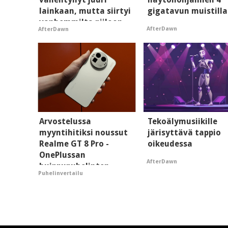
lainkaan, mutta siirtyi
gigatavun muistilla
vanhemmilta piiloon
AfterDawn
AfterDawn
Arvostelussa
Tekoälymusiikille
myyntihitiksi noussut
järisyttävä tappio
Realme GT 8 Pro -
oikeudessa
OnePlussan
AfterDawn
huippupuhelinten
Puhelinvertailu
"perillinen"