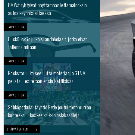
BMW:t ryhtyivät näyttämään leffamainoksia
autoa käynnistettäessä
PÄIVÄ SITTEN
DuckDuckGo julkaisi aurinkolasit, jotka eivät
tallenna mitään
PÄIVÄ SITTEN
Rockstar julkaisee uutta materiaalia GTA VI -
pelistä – esitetään ensin Netflixissä
PÄIVÄ SITTEN
Sähköpotkulautayhtiö Ryde joutui tietomurron
kohteeksi – koskee kaikkia asiakastilejä
2 PÄIVÄÄ SITTEN
2