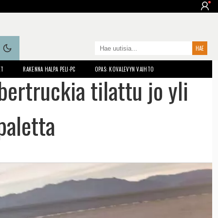
ET
RAKENNA HALPA PELI-PC
OPAS: KOVALEVYN VAIHTO
ertruckia tilattu jo yli
aletta