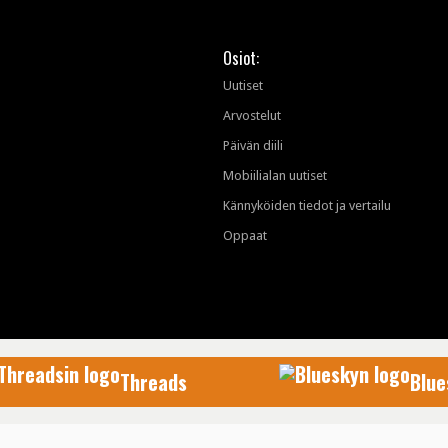
Osiot:
Uutiset
Arvostelut
Päivän diili
Mobiilialan uutiset
Kännyköiden tiedot ja vertailu
Oppaat
Threads
Blue
AfterDawn Oy
© 1999-2026