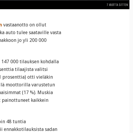
7 VUOTTA SITTEN
n
vastaanotto on ollut
kka auto tulee saataville vasta
nakkoon jo yli 200 000
 147 000 tilauksen kohdalla
ttia tilaajista valitsi
 prosenttia) otti vieläkin
lä moottorilla varustetun
lhaisimmat (17 %). Muskia
t painottuneet kaikkein
oin 48 tuntia
ii ennakkotilauksista sadan