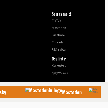
Seuraa meitä:
TikTok
Mastodon
Facebook
Threads
RSS-syöte
Osallistu:
Keskustelu
Kysy/Vastaa
sky
Mastodon