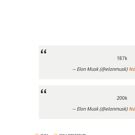
187k
-- Elon Musk (@elonmusk)
No
200k
-- Elon Musk (@elonmusk)
No