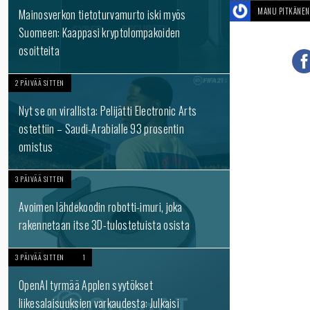
MANU PITKÄNEN
Mainosverkon tietoturvamurto iski myös
Suomeen: Kaappasi kryptolompakoiden
osoitteita
2 PÄIVÄÄ SITTEN
Nyt se on virallista: Pelijätti Electronic Arts
ostettiin – Saudi-Arabialle 93 prosentin
omistus
3 PÄIVÄÄ SITTEN
Avoimen lähdekoodin robotti-imuri, joka
rakennetaan itse 3D-tulostetuista osista
3 PÄIVÄÄ SITTEN
1
OpenAI tyrmää Applen syytökset
liikesalaisuuksien varkaudesta: Julkaisi