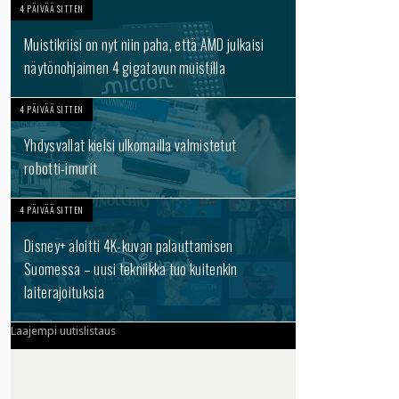
4 PÄIVÄÄ SITTEN
Muistikriisi on nyt niin paha, että AMD julkaisi
näytönohjaimen 4 gigatavun muistilla
4 PÄIVÄÄ SITTEN
Yhdysvallat kielsi ulkomailla valmistetut
robotti-imurit
4 PÄIVÄÄ SITTEN
Disney+ aloitti 4K-kuvan palauttamisen
Suomessa – uusi tekniikka tuo kuitenkin
laiterajoituksia
Laajempi uutislistaus