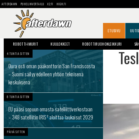
AFTERDAWN
PUHELINVERTAILU
X2.FI
HIGH.FI
ETUSIVU
UUTI
ROBOTTI-IMURIT
KUULOKKEET
ROBOTTIRUOHONLEIKKURI
SÄ
Tesl
4 TUNTIA SITTEN
Oura osti oman pääkonttorin San Franciscosta
– Suomi säilyy edelleen yhtiön teknisenä
keskuksena
8 TUNTIA SITTEN
EU pääsi sopuun omasta satelliittiverkostaan
– 348 satelliitin IRIS² aloittaa laukaisut 2029
PÄIVÄ SITTEN