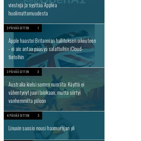
viestejä ja syyttää Applea
huolimattomuudesta
3 PÄIVÄÄ SITTEN
1
Apple haastoi Britannian hallituksen oikeuteen
- ei aio antaa pääsyä salattuihin iCloud-
tietoihin
3 PÄIVÄÄ SITTEN
3
Australia kielsi somen nuorilta: Käyttö ei
vähentynyt juuri lainkaan, mutta siirtyi
vanhemmilta piiloon
4 PÄIVÄÄ SITTEN
3
Linuxin suosio nousi haamurajan yli