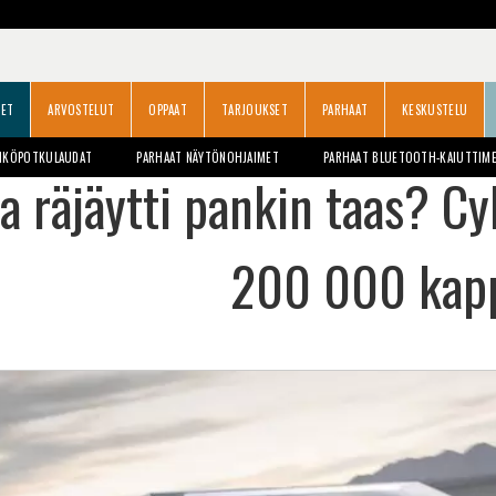
SET
ARVOSTELUT
OPPAAT
TARJOUKSET
PARHAAT
KESKUSTELU
HKÖPOTKULAUDAT
PARHAAT NÄYTÖNOHJAIMET
PARHAAT BLUETOOTH-KAIUTTIM
a räjäytti pankin taas? Cyb
200 000 kapp