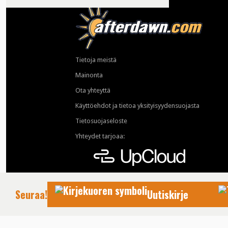
Tietoja meistä
Mainonta
Ota yhteyttä
Käyttöehdot ja tietoa yksityisyydensuojasta
Tietosuojaseloste
Yhteydet tarjoaa:
Seuraa!
Uutiskirje