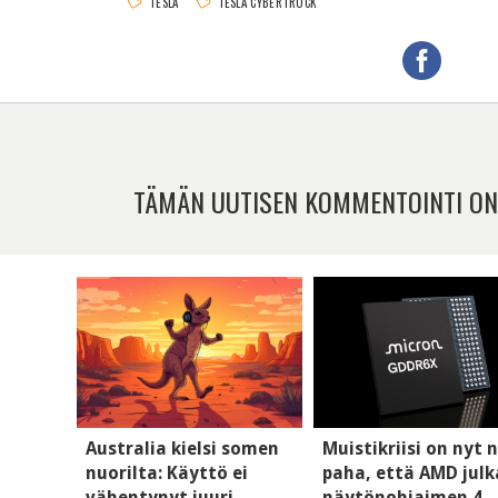
TESLA
TESLA CYBERTRUCK
TÄMÄN UUTISEN KOMMENTOINTI ON
Australia kielsi somen
Muistikriisi on nyt n
nuorilta: Käyttö ei
paha, että AMD julk
vähentynyt juuri
näytönohjaimen 4