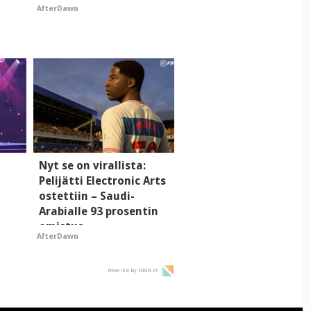
AfterDawn
Nyt se on virallista:
Pelijätti Electronic Arts
ostettiin – Saudi-
Arabialle 93 prosentin
omistus
AfterDawn
Powered by HIGH.FI