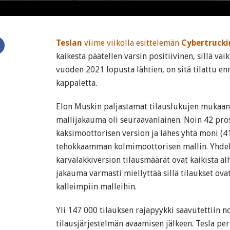
Teslan
viime viikolla esittelemän
Cybertrucki
kaikesta päätellen varsin positiivinen, sillä vai
vuoden 2021 lopusta lähtien, on sitä tilattu en
kappaletta.
Elon Muskin paljastamat tilauslukujen mukaan
mallijakauma oli seuraavanlainen. Noin 42 prosen
kaksimoottorisen version ja lähes yhtä moni (41
tehokkaamman kolmimoottorisen mallin. Yhdel
karvalakkiversion tilausmäärät ovat kaikista a
jakauma varmasti miellyttää sillä tilaukset ova
kalleimpiin malleihin.
Yli 147 000 tilauksen rajapyykki saavutettiin n
tilausjärjestelmän avaamisen jälkeen. Tesla per