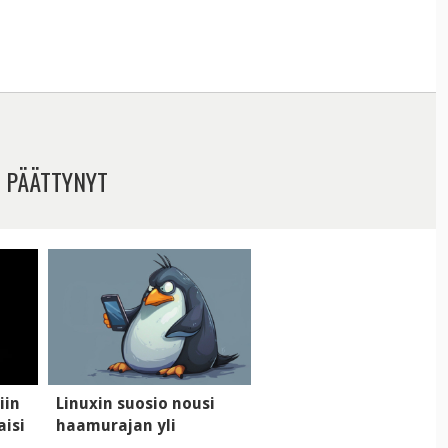
 PÄÄTTYNYT
iin
Linuxin suosio nousi
aisi
haamurajan yli