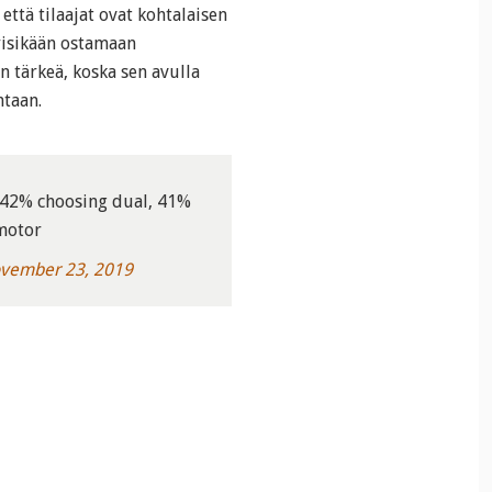
että tilaajat ovat kohtalaisen
tyisikään ostamaan
n tärkeä, koska sen avulla
ntaan.
h 42% choosing dual, 41%
 motor
vember 23, 2019