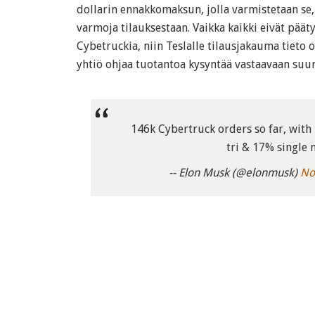
dollarin ennakkomaksun, jolla varmistetaan se, 
varmoja tilauksestaan. Vaikka kaikki eivät pää
Cybetruckia, niin Teslalle tilausjakauma tieto o
yhtiö ohjaa tuotantoa kysyntää vastaavaan suu
146k Cybertruck orders so far, wit
tri & 17% single
-- Elon Musk (@elonmusk)
No