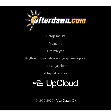
Tietoja meistä
Mainonta
Ota yhteyttä
Käyttöehdot ja tietoa yksityisyydensuojasta
Tietosuojaseloste
Yhteydet tarjoaa:
AfterDawn Oy
© 1999-2026