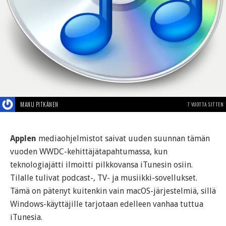
MANU PITKÄNEN
7 VUOTTA SITTEN
Applen
mediaohjelmistot saivat uuden suunnan tämän
vuoden WWDC-kehittäjätapahtumassa, kun
teknologiajätti ilmoitti pilkkovansa iTunesin osiin.
Tilalle tulivat podcast-, TV- ja musiikki-sovellukset.
Tämä on pätenyt kuitenkin vain macOS-järjestelmiä, sillä
Windows-käyttäjille tarjotaan edelleen vanhaa tuttua
iTunesia.