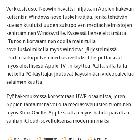
Verkkosivusto Neowin havaitsi hiljattain Applen hakevan
kuitenkin Windows-sovelluskehittäjää, jonka tehtävän
kuvaan kuuluisi uuden sukupolven mediaohjelmistojen
kehittäminen Windowsille. Kyseessä lienee eittämättä
iTunesin korvaaminen edellä mainitulla
sovelluskolmikolla myös Windows-järjestelmissä.
Uuden sukupolven mediasovellukset helpottaisivat
myös oleellisesti Apple TV+:n käyttöä PC:llä, sillä tällä
hetkellä PC-käyttäjät joutuvat käyttämään videopalvelua
selaimen kautta.
Työhakemuksessa korostetaan UWP-osaamista, joten
Applen tähtäimenä voi olla mediasovellusten tuominen
myös Xbox Onelle. Apple saattaa myös haluta päivittää
vanhan iCloud-sovelluksensa modernimmaksi.
WINDOWS 10
WINDOWS
APPLE TV+
APPLE TV