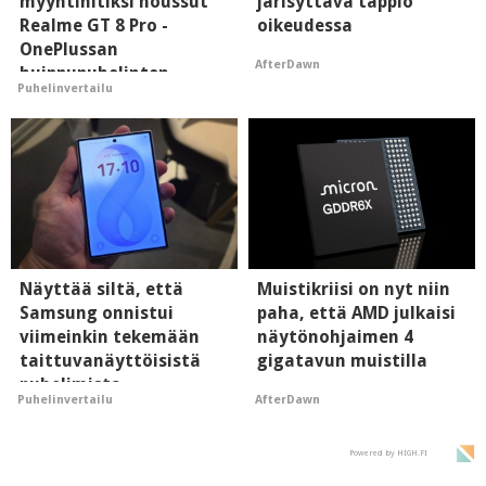
myyntihitiksi noussut
järisyttävä tappio
Realme GT 8 Pro -
oikeudessa
OnePlussan
AfterDawn
huippupuhelinten
Puhelinvertailu
"perillinen"
Näyttää siltä, että
Muistikriisi on nyt niin
Samsung onnistui
paha, että AMD julkaisi
viimeinkin tekemään
näytönohjaimen 4
taittuvanäyttöisistä
gigatavun muistilla
puhelimista
AfterDawn
Puhelinvertailu
supersuosittuja
Powered by HIGH.FI