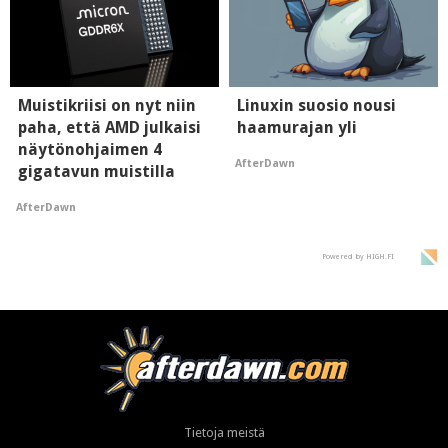
Muistikriisi on nyt niin
Linuxin suosio nousi
paha, että AMD julkaisi
haamurajan yli
näytönohjaimen 4
AfterDawn
gigatavun muistilla
AfterDawn
Powered by HIGH.FI
Tietoja meistä