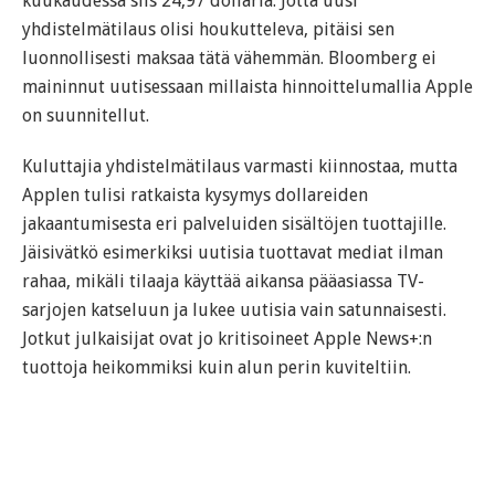
kuukaudessa siis 24,97 dollaria. Jotta uusi
yhdistelmätilaus olisi houkutteleva, pitäisi sen
luonnollisesti maksaa tätä vähemmän. Bloomberg ei
maininnut uutisessaan millaista hinnoittelumallia Apple
on suunnitellut.
Kuluttajia yhdistelmätilaus varmasti kiinnostaa, mutta
Applen tulisi ratkaista kysymys dollareiden
jakaantumisesta eri palveluiden sisältöjen tuottajille.
Jäisivätkö esimerkiksi uutisia tuottavat mediat ilman
rahaa, mikäli tilaaja käyttää aikansa pääasiassa TV-
sarjojen katseluun ja lukee uutisia vain satunnaisesti.
Jotkut julkaisijat ovat jo kritisoineet Apple News+:n
tuottoja heikommiksi kuin alun perin kuviteltiin.