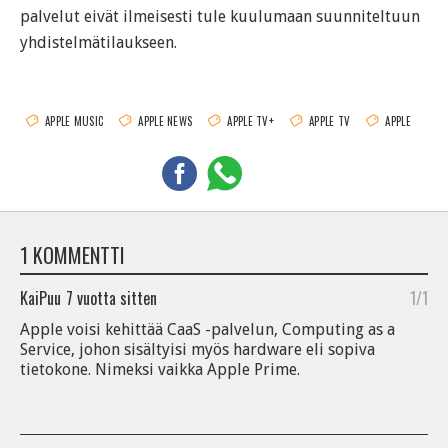
palvelut eivät ilmeisesti tule kuulumaan suunniteltuun
yhdistelmätilaukseen.
APPLE MUSIC
APPLE NEWS
APPLE TV+
APPLE TV
APPLE
1 KOMMENTTI
KaiPuu
7 vuotta sitten
1/1
Apple voisi kehittää CaaS -palvelun, Computing as a
Service, johon sisältyisi myös hardware eli sopiva
tietokone. Nimeksi vaikka Apple Prime.