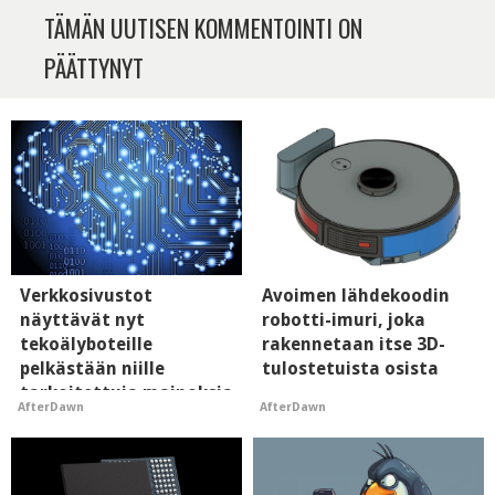
TÄMÄN UUTISEN KOMMENTOINTI ON
PÄÄTTYNYT
Verkkosivustot
Avoimen lähdekoodin
näyttävät nyt
robotti-imuri, joka
tekoälyboteille
rakennetaan itse 3D-
pelkästään niille
tulostetuista osista
tarkoitettuja mainoksia
AfterDawn
AfterDawn
- vaikuttaa tekoälyn
mielikuvaan brändistä