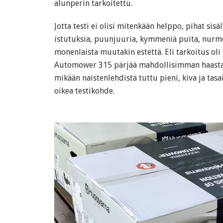
alunperin tarkoitettu.
Jotta testi ei olisi mitenkään helppo, pihat sisä
istutuksia, puunjuuria, kymmeniä puita, nurme
monenlaista muutakin estettä. Eli tarkoitus ol
Automower 315 pärjää mahdollisimman haastavi
mikään naistenlehdistä tuttu pieni, kiva ja tasai
oikea testikohde.