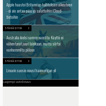
Apple haastoi Britannian hallituksen oikeuteen
- ei aio antaa pääsyä salattuihin iCloud-
tietoihin
5 PÄIVÄÄ SITTEN
3
Australia kielsi somen nuorilta: Käyttö ei
vähentynyt juuri lainkaan, mutta siirtyi
vanhemmilta piiloon
5 PÄIVÄÄ SITTEN
3
Linuxin suosio nousi haamurajan yli
Laajempi uutislistaus