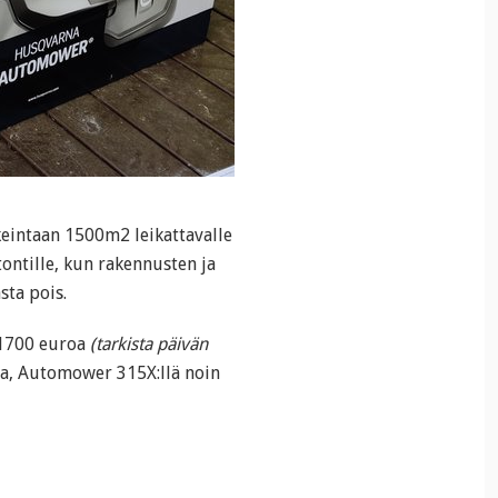
eintaan 1500m2 leikattavalle
tontille, kun rakennusten ja
sta pois.
 1700 euroa
(tarkista päivän
lla, Automower 315X:llä noin