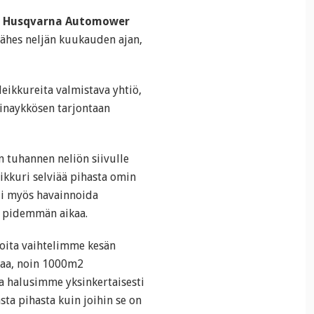
e
Husqvarna Automower
lähes neljän kuukauden ajan,
ikkureita valmistava yhtiö,
inaykkösen tarjontaan
in tuhannen neliön siivulle
ikkuri selviää pihasta omin
li myös havainnoida
ä pidemmän aikaa.
 joita vaihtelimme kesän
evaa, noin 1000m2
sa halusimme yksinkertaisesti
sta pihasta kuin joihin se on