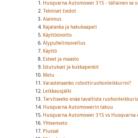
Husqvarna Automower 315 - tällainen se 
Tekniset tiedot
Asennus
Rajalanka ja hakukaapeli
Käyttöönotto
Älypuhelinsovellus
Käyttö
Esteet ja maasto
Istutukset ja kukkapenkit
Melu
Varastetaanko robottiruohonleikkurini?
Leikkausjälki
Tarvitseeko enää tavallista ruohonleikkuri
Husqvarna Automowerin takuu
Husqvarna Automower 315 vs Husqvarna
Yhteenveto
Plussat