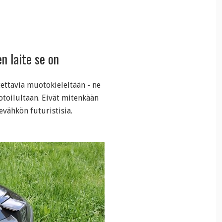
n laite se on
ettavia muotokieleltään - ne
oilultaan. Eivät mitenkään
evähkön futuristisia.