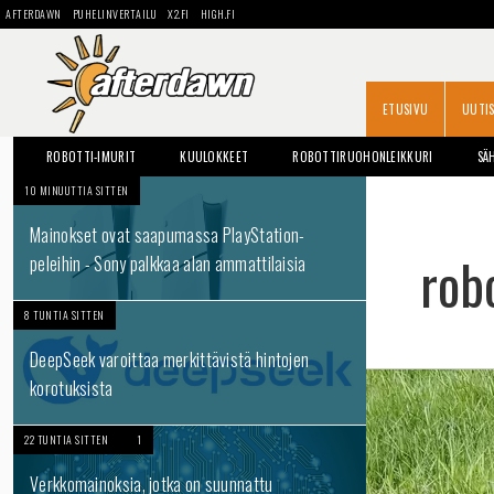
AFTERDAWN
PUHELINVERTAILU
X2.FI
HIGH.FI
ETUSIVU
UUTI
ROBOTTI-IMURIT
KUULOKKEET
ROBOTTIRUOHONLEIKKURI
SÄ
10 MINUUTTIA SITTEN
Mainokset ovat saapumassa PlayStation-
robo
peleihin - Sony palkkaa alan ammattilaisia
8 TUNTIA SITTEN
DeepSeek varoittaa merkittävistä hintojen
korotuksista
22 TUNTIA SITTEN
1
Verkkomainoksia, jotka on suunnattu