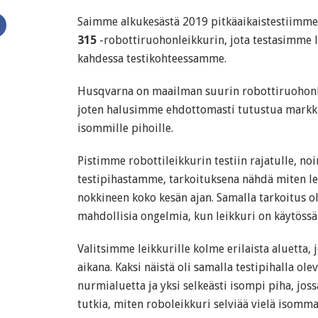
Saimme alkukesästä 2019 pitkäaikaistestiimm
315
-robottiruohonleikkurin, jota testasimme 
kahdessa testikohteessamme.
Husqvarna on maailman suurin robottiruohonle
joten halusimme ehdottomasti tutustua markk
isommille pihoille.
Pistimme robottileikkurin testiin rajatulle, no
testipihastamme, tarkoituksena nähdä miten le
nokkineen koko kesän ajan. Samalla tarkoitus o
mahdollisia ongelmia, kun leikkuri on käytöss
Valitsimme leikkurille kolme erilaista aluetta,
aikana. Kaksi näistä oli samalla testipihalla ol
nurmialuetta ja yksi selkeästi isompi piha, jos
tutkia, miten roboleikkuri selviää vielä isomma