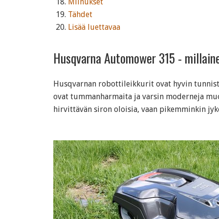
Miinukset
Tähdet
Lisää luettavaa
Husqvarna Automower 315 - millaine
Husqvarnan robottileikkurit ovat hyvin tunnist
ovat tummanharmaita ja varsin moderneja muot
hirvittävän siron oloisia, vaan pikemminkin jyk