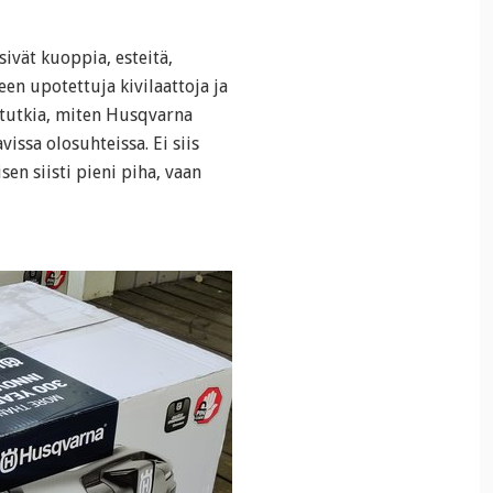
lsivät kuoppia, esteitä,
en upotettuja kivilaattoja ja
i tutkia, miten Husqvarna
ssa olosuhteissa. Ei siis
sen siisti pieni piha, vaan