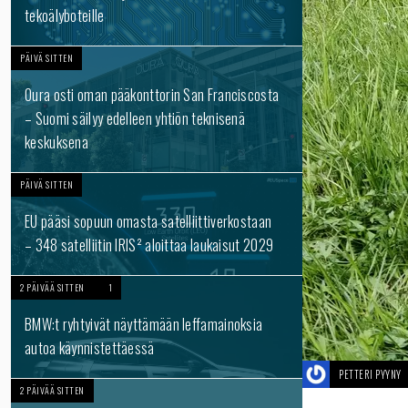
tekoälyboteille
PÄIVÄ SITTEN
Oura osti oman pääkonttorin San Franciscosta
– Suomi säilyy edelleen yhtiön teknisenä
keskuksena
PÄIVÄ SITTEN
EU pääsi sopuun omasta satelliittiverkostaan
– 348 satelliitin IRIS² aloittaa laukaisut 2029
2 PÄIVÄÄ SITTEN
1
BMW:t ryhtyivät näyttämään leffamainoksia
autoa käynnistettäessä
PETTERI PYYNY
2 PÄIVÄÄ SITTEN