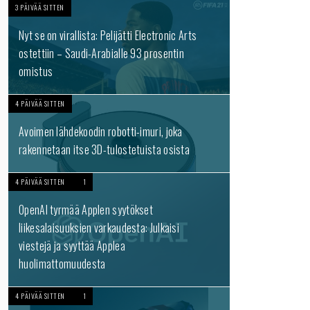
3 PÄIVÄÄ SITTEN
Nyt se on virallista: Pelijätti Electronic Arts
ostettiin – Saudi-Arabialle 93 prosentin
omistus
4 PÄIVÄÄ SITTEN
Avoimen lähdekoodin robotti-imuri, joka
rakennetaan itse 3D-tulostetuista osista
4 PÄIVÄÄ SITTEN
1
OpenAI tyrmää Applen syytökset
liikesalaisuuksien varkaudesta: Julkaisi
viestejä ja syyttää Applea
huolimattomuudesta
4 PÄIVÄÄ SITTEN
1