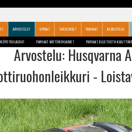
SET
ARVOSTELUT
OPPAAT
TARJOUKSET
PARHAAT
KESKUSTELU
HKÖPOTKULAUDAT
PARHAAT NÄYTÖNOHJAIMET
PARHAAT BLUETOOTH-KAIUTTIM
Arvostelu: Husqvarna 
ttiruohonleikkuri - Loistav