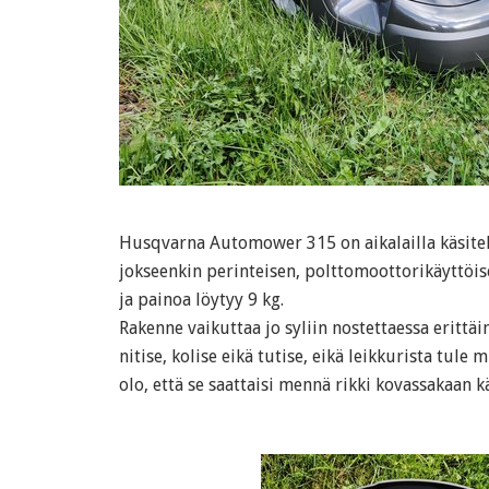
Husqvarna Automower 315 on aikalailla käsitelt
jokseenkin perinteisen, polttomoottorikäyttöi
ja painoa löytyy 9 kg.
Rakenne vaikuttaa jo syliin nostettaessa erittäi
nitise, kolise eikä tutise, eikä leikkurista tule 
olo, että se saattaisi mennä rikki kovassakaan kä