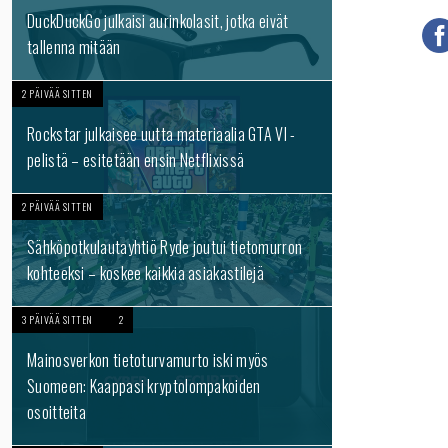
DuckDuckGo julkaisi aurinkolasit, jotka eivät
tallenna mitään
2 PÄIVÄÄ SITTEN
Rockstar julkaisee uutta materiaalia GTA VI -
pelistä – esitetään ensin Netflixissä
2 PÄIVÄÄ SITTEN
Sähköpotkulautayhtiö Ryde joutui tietomurron
kohteeksi – koskee kaikkia asiakastilejä
3 PÄIVÄÄ SITTEN
2
Mainosverkon tietoturvamurto iski myös
Suomeen: Kaappasi kryptolompakoiden
osoitteita