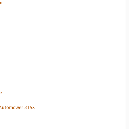
on
a?
 Automower 315X