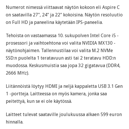
Numerot nimessä viittaavat näytön kokoon eli Aspire C
on saatavilla 27", 24" ja 22" kokoisina. Näytön resoluutio
on Full HD ja paneelina käytetään IPS-paneelia.
Tehoista on vastaamassa 10. sukupolven Intel Core i5 -
prosessori ja vaihtoehtona voi valita NVIDIA MX130 -
näytönohjaimen. Tallennustilaa voi valita M.2 NVMe
SSD:n puolelta 1 teratavuun asti tai 2 teratavu HDD:n
muodossa. Keskusmuistia saa jopa 32 gigatavua (DDR4,
2666 MHz).
Liitännöistä löytyy HDMI ja neljä kappaletta USB 3.1 Gen
1 -portteja. Laitteessa on myös kamera, jonka saa
peitettyä, kun se ei ole käytössä.
Laitteet tulevat saataville joulukuussa alkaen 599 euron
hinnalla.