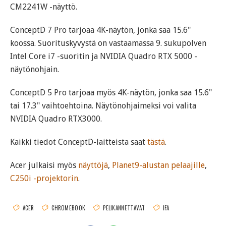
CM2241W -näyttö.
ConceptD 7 Pro tarjoaa 4K-näytön, jonka saa 15.6"
koossa. Suorituskyvystä on vastaamassa 9. sukupolven
Intel Core i7 -suoritin ja NVIDIA Quadro RTX 5000 -
näytönohjain.
ConceptD 5 Pro tarjoaa myös 4K-näytön, jonka saa 15.6"
tai 17.3" vaihtoehtoina. Näytönohjaimeksi voi valita
NVIDIA Quadro RTX3000.
Kaikki tiedot ConceptD-laitteista saat
tästä
.
Acer julkaisi myös
näyttöjä
,
Planet9-alustan pelaajille
,
C250i -projektorin
.
ACER
CHROMEBOOK
PELIKANNETTAVAT
IFA