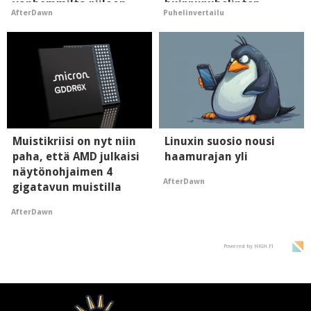
vanhemmilta piiloon
huippupuhelinten
AfterDawn
Puhelinvertailu
"perillinen"
Muistikriisi on nyt niin
Linuxin suosio nousi
paha, että AMD julkaisi
haamurajan yli
näytönohjaimen 4
AfterDawn
gigatavun muistilla
AfterDawn
Powered by HIGH.FI