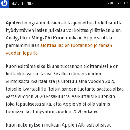
MANU PITKÄNEN
7 VUOTTA SITTEN
Applen
hologrammilasien eli laajennettua todellisuutta
hyödyntävien lasien julkaisu voi koittaa yllättävän pian.
Analyytikko
Ming-Chi Kuon
mukaan Apple saattaa
parhaimmillaan
aloittaa lasien tuotannon jo tämän
vuoden lopulla
.
Kuon esittämä aikaikkuna tuotannon aloittamiselle on
kuitenkin varsin lavea. Se alkaa tämän vuoden
viimeisestä kvartaalista ja ulottuu aina vuoden 2020
toiselle kvartaalille. Toisin sanoen tuotanto saattaa alkaa
vasta vuoden 2020 kesäkuussa. Vaikuttaisi kuitenkin
joka tapauksessa siltä, että Apple voisi olla valmis
tuomaan lasit myyntiin vuoden 2020 aikana.
Kuon näkemyksen mukaan Applen AR-lasit olisivat