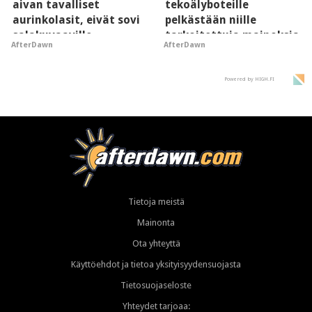
aivan tavalliset
tekoälyboteille
aurinkolasit, eivät sovi
pelkästään niille
salakuvaaville
tarkoitettuja mainoksia
AfterDawn
AfterDawn
hyypiöille
- vaikuttaa tekoälyn
mielikuvaan brändistä
Powered by HIGH.FI
Tietoja meistä
Mainonta
Ota yhteyttä
Käyttöehdot ja tietoa yksityisyydensuojasta
Tietosuojaseloste
Yhteydet tarjoaa: