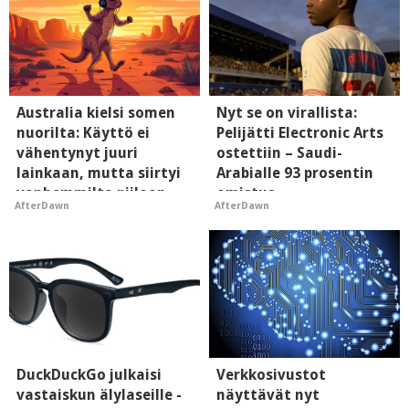
Australia kielsi somen
Nyt se on virallista:
nuorilta: Käyttö ei
Pelijätti Electronic Arts
vähentynyt juuri
ostettiin – Saudi-
lainkaan, mutta siirtyi
Arabialle 93 prosentin
vanhemmilta piiloon
omistus
AfterDawn
AfterDawn
DuckDuckGo julkaisi
Verkkosivustot
vastaiskun älylaseille -
näyttävät nyt