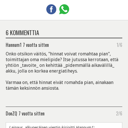
6 KOMMENTTIA
Hannum1
7 vuotta sitten
1/6
Onko otsikon väitös, "hinnat voivat romahtaa pian",
toimittajan oma mielipide? Itse jutussa kerrotaan, että
yhtiön _tavoite_ on kehittää _pidemmällä aikavälillä_
akku, jolla on korkea energiatiheys.
Varmaa on, että hinnat eivät romahda pian, ainakaan
tämän keksinnön ansiosta.
DonZQ
7 vuotta sitten
2/6
Lainaus, alkuperäisen viestin kirjoitti Hannum1: