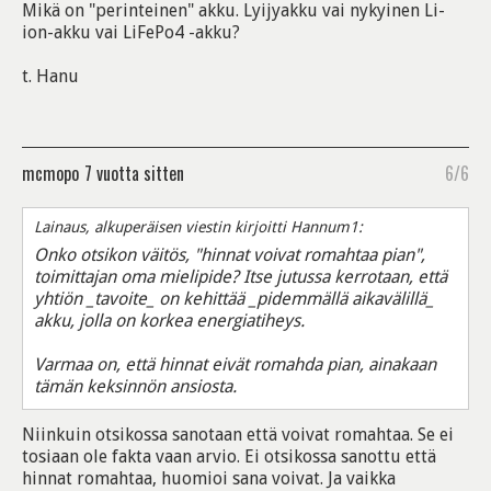
Mikä on "perinteinen" akku. Lyijyakku vai nykyinen Li-
ion-akku vai LiFePo4 -akku?
t. Hanu
mcmopo
7 vuotta sitten
6/6
Lainaus, alkuperäisen viestin kirjoitti Hannum1:
Onko otsikon väitös, "hinnat voivat romahtaa pian",
toimittajan oma mielipide? Itse jutussa kerrotaan, että
yhtiön _tavoite_ on kehittää _pidemmällä aikavälillä_
akku, jolla on korkea energiatiheys.
Varmaa on, että hinnat eivät romahda pian, ainakaan
tämän keksinnön ansiosta.
Niinkuin otsikossa sanotaan että voivat romahtaa. Se ei
tosiaan ole fakta vaan arvio. Ei otsikossa sanottu että
hinnat romahtaa, huomioi sana voivat. Ja vaikka