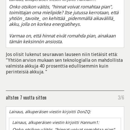
Onko otsikon väitös, "hinnat voivat romahtaa pian",
toimittajan oma mielipide? Itse jutussa kerrotaan, että
yhtiön _tavoite_ on kehittää _pidemmällä aikavälillä_
akku, jolla on korkea energiatiheys.
Varmaa on, että hinnat eivät romahda pian, ainakaan
tämän keksinnön ansiosta.
Jos olisit lukenut seuraavan lauseen niin tietäisit että:
"Yhtiön arvion mukaan sen teknologialla on mahdollista
valmista akkuja 40 prosenttia edullisemmin kuin
perinteisiä akkuja. "
altsten
7 vuotta sitten
3/6
Lainaus, alkuperäisen viestin kirjoitti DonZQ:
Lainaus, alkuperäisen viestin kirjoitti Hannum1:
Onko otsikon väitös, "hinnat voivat romahtaa pian",