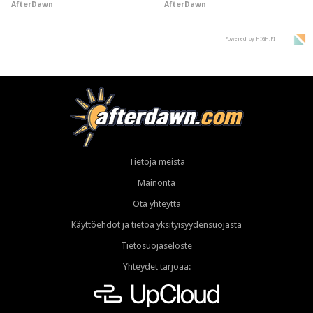
AfterDawn
AfterDawn
Powered by HIGH.FI
Tietoja meistä
Mainonta
Ota yhteyttä
Käyttöehdot ja tietoa yksityisyydensuojasta
Tietosuojaseloste
Yhteydet tarjoaa: