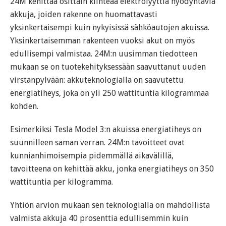
24M kehittää osittain kiinteää elektrolyyttiä hyödyntäviä
akkuja, joiden rakenne on huomattavasti
yksinkertaisempi kuin nykyisissä sähköautojen akuissa.
Yksinkertaisemman rakenteen vuoksi akut on myös
edullisempi valmistaa. 24M:n uusimman tiedotteen
mukaan se on tuotekehityksessään saavuttanut uuden
virstanpylvään: akkuteknologialla on saavutettu
energiatiheys, joka on yli 250 wattituntia kilogrammaa
kohden.
Esimerkiksi Tesla Model 3:n akuissa energiatiheys on
suunnilleen saman verran. 24M:n tavoitteet ovat
kunnianhimoisempia pidemmällä aikavälillä,
tavoitteena on kehittää akku, jonka energiatiheys on 350
wattituntia per kilogramma.
Yhtiön arvion mukaan sen teknologialla on mahdollista
valmista akkuja 40 prosenttia edullisemmin kuin