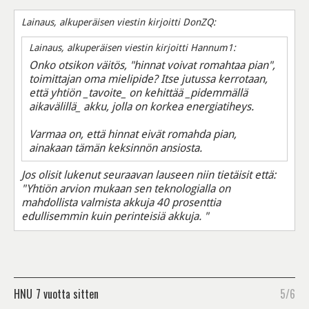
Lainaus, alkuperäisen viestin kirjoitti DonZQ:
Lainaus, alkuperäisen viestin kirjoitti Hannum1:
Onko otsikon väitös, "hinnat voivat romahtaa pian",
toimittajan oma mielipide? Itse jutussa kerrotaan,
että yhtiön _tavoite_ on kehittää _pidemmällä
aikavälillä_ akku, jolla on korkea energiatiheys.
Varmaa on, että hinnat eivät romahda pian,
ainakaan tämän keksinnön ansiosta.
Jos olisit lukenut seuraavan lauseen niin tietäisit että:
"Yhtiön arvion mukaan sen teknologialla on
mahdollista valmista akkuja 40 prosenttia
edullisemmin kuin perinteisiä akkuja. "
HNU
7 vuotta sitten
5/6