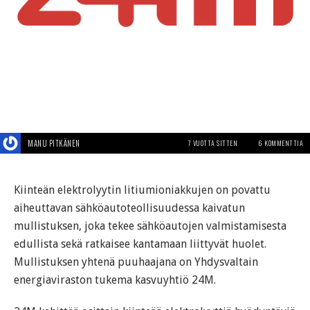
MANU PITKÄNEN
7 VUOTTA SITTEN
6 KOMMENTTIA
Kiinteän elektrolyytin litiumioniakkujen on povattu
aiheuttavan sähköautoteollisuudessa kaivatun
mullistuksen, joka tekee sähköautojen valmistamisesta
edullista sekä ratkaisee kantamaan liittyvät huolet.
Mullistuksen yhtenä puuhaajana on Yhdysvaltain
energiaviraston tukema kasvuyhtiö 24M.