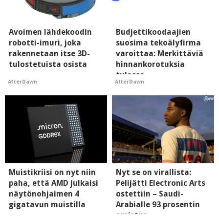
Avoimen lähdekoodin
Budjettikoodaajien
robotti-imuri, joka
suosima tekoälyfirma
rakennetaan itse 3D-
varoittaa: Merkittäviä
tulostetuista osista
hinnankorotuksia
tulossa
AfterDawn
AfterDawn
Muistikriisi on nyt niin
Nyt se on virallista:
paha, että AMD julkaisi
Pelijätti Electronic Arts
näytönohjaimen 4
ostettiin – Saudi-
gigatavun muistilla
Arabialle 93 prosentin
omistus