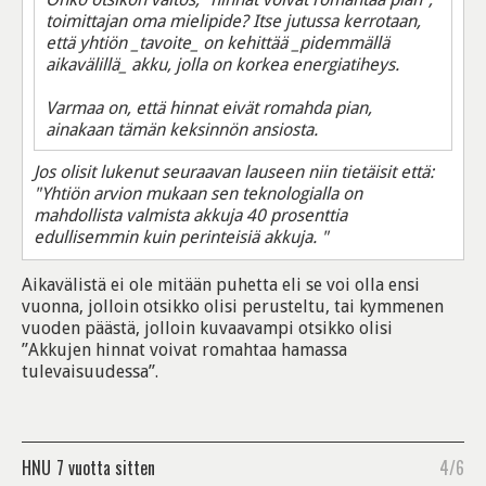
toimittajan oma mielipide? Itse jutussa kerrotaan,
että yhtiön _tavoite_ on kehittää _pidemmällä
aikavälillä_ akku, jolla on korkea energiatiheys.
Varmaa on, että hinnat eivät romahda pian,
ainakaan tämän keksinnön ansiosta.
Jos olisit lukenut seuraavan lauseen niin tietäisit että:
"Yhtiön arvion mukaan sen teknologialla on
mahdollista valmista akkuja 40 prosenttia
edullisemmin kuin perinteisiä akkuja. "
Aikavälistä ei ole mitään puhetta eli se voi olla ensi
vuonna, jolloin otsikko olisi perusteltu, tai kymmenen
vuoden päästä, jolloin kuvaavampi otsikko olisi
”Akkujen hinnat voivat romahtaa hamassa
tulevaisuudessa”.
HNU
7 vuotta sitten
4/6