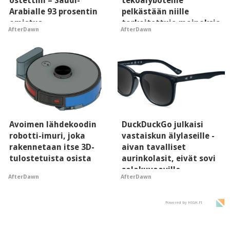
ostettiin – Saudi-
tekoälyboteille
Arabialle 93 prosentin
pelkästään niille
omistus
tarkoitettuja mainoksia
AfterDawn
AfterDawn
- vaikuttaa tekoälyn
mielikuvaan brändistä
Avoimen lähdekoodin
DuckDuckGo julkaisi
robotti-imuri, joka
vastaiskun älylaseille -
rakennetaan itse 3D-
aivan tavalliset
tulostetuista osista
aurinkolasit, eivät sovi
salakuvaaville
AfterDawn
AfterDawn
hyypiöille
Powered by HIGH.FI