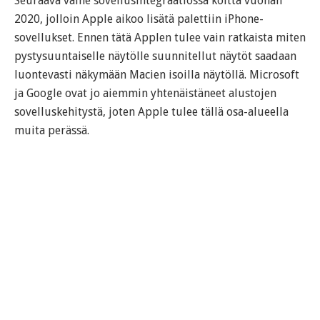
Seuraava vaihe sovellusintegraatiossa koitta vuonan
2020, jolloin Apple aikoo lisätä palettiin iPhone-
sovellukset. Ennen tätä Applen tulee vain ratkaista miten
pystysuuntaiselle näytölle suunnitellut näytöt saadaan
luontevasti näkymään Macien isoilla näytöllä. Microsoft
ja Google ovat jo aiemmin yhtenäistäneet alustojen
sovelluskehitystä, joten Apple tulee tällä osa-alueella
muita perässä.