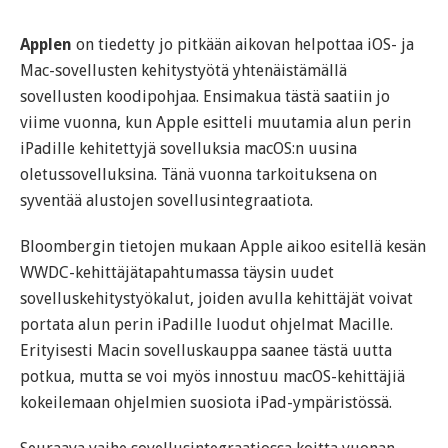
Applen
on tiedetty jo pitkään aikovan helpottaa iOS- ja
Mac-sovellusten kehitystyötä yhtenäistämällä
sovellusten koodipohjaa. Ensimakua tästä saatiin jo
viime vuonna, kun Apple esitteli muutamia alun perin
iPadille kehitettyjä sovelluksia macOS:n uusina
oletussovelluksina. Tänä vuonna tarkoituksena on
syventää alustojen sovellusintegraatiota.
Bloombergin tietojen mukaan Apple aikoo esitellä kesän
WWDC-kehittäjätapahtumassa täysin uudet
sovelluskehitystyökalut, joiden avulla kehittäjät voivat
portata alun perin iPadille luodut ohjelmat Macille.
Erityisesti Macin sovelluskauppa saanee tästä uutta
potkua, mutta se voi myös innostuu macOS-kehittäjiä
kokeilemaan ohjelmien suosiota iPad-ympäristössä.