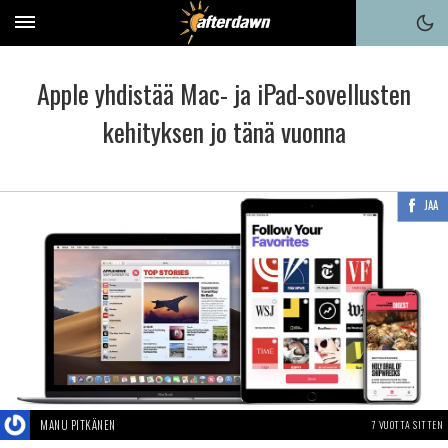
Apple yhdistää Mac- ja iPad-sovellusten
kehityksen jo tänä vuonna
JAA
MANU PITKÄNEN
7 VUOTTA SITTEN