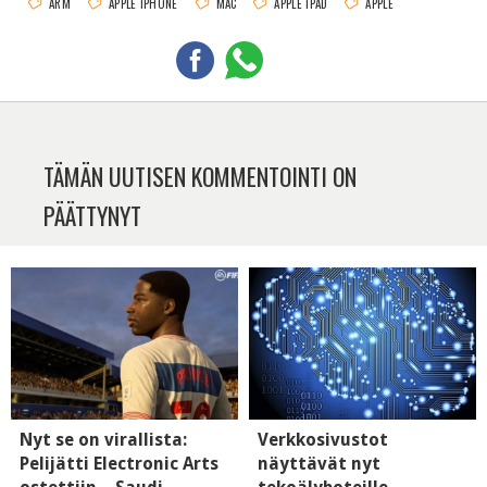
ARM
APPLE IPHONE
MAC
APPLE IPAD
APPLE
TÄMÄN UUTISEN KOMMENTOINTI ON
PÄÄTTYNYT
Nyt se on virallista:
Verkkosivustot
Pelijätti Electronic Arts
näyttävät nyt