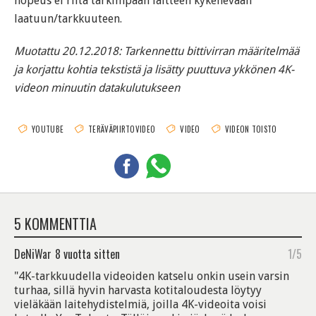
nopeus ei riitä tarkimpaan laitteen kykenevään
laatuun/tarkkuuteen.
Muotattu 20.12.2018: Tarkennettu bittivirran määritelmää
ja korjattu kohtia tekstistä ja lisätty puuttuva ykkönen 4K-
videon minuutin datakulutukseen
YOUTUBE
TERÄVÄPIIRTOVIDEO
VIDEO
VIDEON TOISTO
5 KOMMENTTIA
DeNiWar
8 vuotta sitten
1/5
"4K-tarkkuudella videoiden katselu onkin usein varsin
turhaa, sillä hyvin harvasta kotitaloudesta löytyy
vieläkään laitehydistelmiä, joilla 4K-videoita voisi