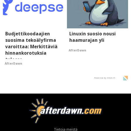
Budjettikoodaajien
Linuxin suosio nousi
suosima tekoälyfirma
haamurajan yli
varoittaa: Merkittäviä
AfterDawn
hinnankorotuksia
tulossa
AfterDawn
Powered by HIGH.FI
Tietoja meistä