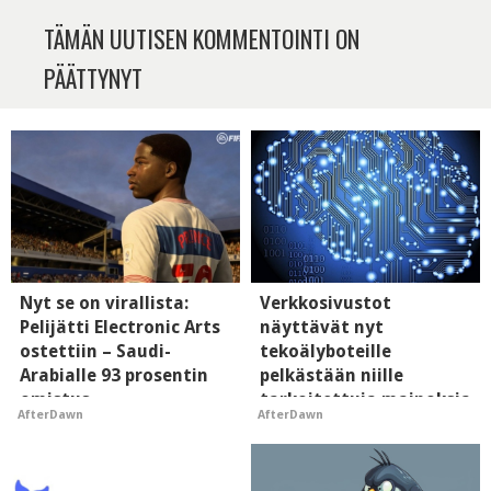
TÄMÄN UUTISEN KOMMENTOINTI ON
PÄÄTTYNYT
Nyt se on virallista:
Verkkosivustot
Pelijätti Electronic Arts
näyttävät nyt
ostettiin – Saudi-
tekoälyboteille
Arabialle 93 prosentin
pelkästään niille
omistus
tarkoitettuja mainoksia
AfterDawn
AfterDawn
- vaikuttaa tekoälyn
mielikuvaan brändistä