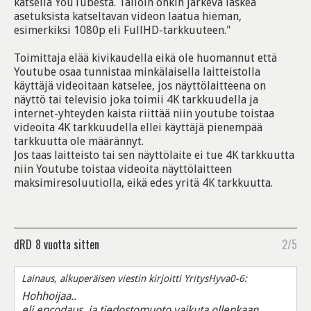
katsella YouTubesta. Tällöin onkin järkevä laskea
asetuksista katseltavan videon laatua hieman,
esimerkiksi 1080p eli FullHD-tarkkuuteen."
Toimittaja elää kivikaudella eikä ole huomannut että
Youtube osaa tunnistaa minkälaisella laitteistolla
käyttäjä videoitaan katselee, jos näyttölaitteena on
näyttö tai televisio joka toimii 4K tarkkuudella ja
internet-yhteyden kaista riittää niin youtube toistaa
videoita 4K tarkkuudella ellei käyttäjä pienempää
tarkkuutta ole määrännyt.
Jos taas laitteisto tai sen näyttölaite ei tue 4K tarkkuutta
niin Youtube toistaa videoita näyttölaitteen
maksimiresoluutiolla, eikä edes yritä 4K tarkkuutta.
dRD
8 vuotta sitten
2/5
Lainaus, alkuperäisen viestin kirjoitti YritysHyva0-6:
Hohhoijaa..
eli encodaus, ja tiedostomuoto vaikuta ollenkaan.