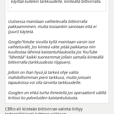
käyttää kullekin tarkkuudelle, kiinteällä bittivirralla.
.
Uutisessa mainitaan vaihtelevalla bittivirralla
pakkaamminen, mutta tosiaankin sanotaan että ei
(juuri) käytetä.
Google/Yotube sivuilla kyllä mainitaan varsin isot
vaihteluvälit, Jos kiinteä väite pitää paikkansa niin
kuullostaa lähinnä kaistantuhlaukselta jos YouTube
"lähettää" kaikki tuoreemmat jollain samalla kiinteällä
bittivirralla (tarkkuudesta riippuen).
Jolloin on ihan hyvä jä tarkeä ohje valita
mahdollisimman pieni tarkkuus, mutta joissain
tapauksissa voi olla tarvetta tarkkuudelle.
Googlen on ehkä turha ihmetellä jos operaattorit välillä
kritisoi ko palveluiden kaistankulutusta.
CBR:n eli kiinteän bittivirran valinta liittyy