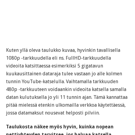
Kuten yllä oleva taulukko kuvaa, hyvinkin tavallisella
1080p -tarkkuudella eli ns. FullHD-tarkkuudella
videoita katsittaessa esimerkiksi 5 gigatavun
kuukausittainen dataraja tulee vastaan jo alle kolmen
tunnin YouTube-katselulla. Vaihtamalla tarkkuuden
480p -tarkkuuteen voidaankin videoita katsella samalla
datan kulutuksella jo yli 11 tunnin ajan. Tämä kannattaa
pitää mielessä etenkin ulkomailla verkkoa käytettäessä,
jossa datamaksut nousevat helposti pilviin.
Taulukosta näkee myös hyvin, kuinka nopean
nettiyhteyden tarvitsee, jos haluaa katsella