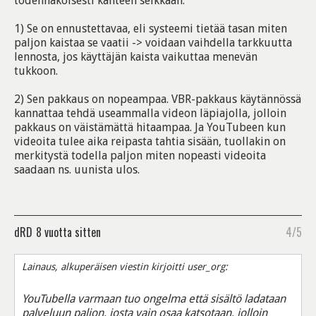
todennäköisesti kahteen seikkaan:
1) Se on ennustettavaa, eli systeemi tietää tasan miten
paljon kaistaa se vaatii -> voidaan vaihdella tarkkuutta
lennosta, jos käyttäjän kaista vaikuttaa menevän
tukkoon.
2) Sen pakkaus on nopeampaa. VBR-pakkaus käytännössä
kannattaa tehdä useammalla videon läpiajolla, jolloin
pakkaus on väistämättä hitaampaa. Ja YouTubeen kun
videoita tulee aika reipasta tahtia sisään, tuollakin on
merkitystä todella paljon miten nopeasti videoita
saadaan ns. uunista ulos.
dRD
8 vuotta sitten
4/5
Lainaus, alkuperäisen viestin kirjoitti user_org:
YouTubella varmaan tuo ongelma että sisältö ladataan
palveluun paljon, josta vain osaa katsotaan, jolloin