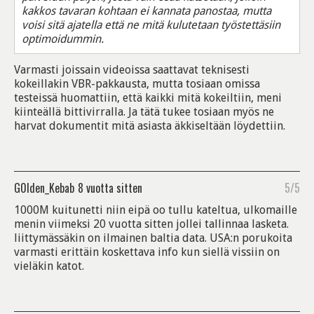
kakkos tavaran kohtaan ei kannata panostaa, mutta
voisi sitä ajatella että ne mitä kulutetaan työstettäsiin
optimoidummin.
Varmasti joissain videoissa saattavat teknisesti
kokeillakin VBR-pakkausta, mutta tosiaan omissa
testeissä huomattiin, että kaikki mitä kokeiltiin, meni
kiinteällä bittivirralla. Ja tätä tukee tosiaan myös ne
harvat dokumentit mitä asiasta äkkiseltään löydettiin.
G0lden_Kebab
8 vuotta sitten
5/5
1000M kuitunetti niin eipä oo tullu kateltua, ulkomaille
menin viimeksi 20 vuotta sitten jollei tallinnaa lasketa.
liittymässäkin on ilmainen baltia data. USA:n porukoita
varmasti erittäin koskettava info kun siellä vissiin on
vieläkin katot.