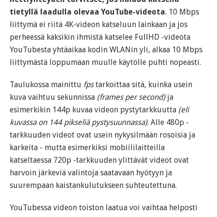
tietyllä laadulla olevaa YouTube-videota
. 10 Mbps
liittymä ei riitä 4K-videon katseluun lainkaan ja jos
perheessä kaksikin ihmistä katselee FullHD -videota
YouTubesta yhtäaikaa kodin WLANin yli, alkaa 10 Mbps
liittymästä loppumaan muulle käytölle puhti nopeasti.
Taulukossa mainittu
fps
tarkoittaa sitä, kuinka usein
kuva vaihtuu sekunnissa
(frames per second)
ja
esimerkikin 144p kuvaa videon pystytarkkuutta
(eli
kuvassa on 144 pikseliä pystysuunnassa)
. Alle 480p -
tarkkuuden videot ovat usein nykysilmään rosoisia ja
karkeita - mutta esimerkiksi mobiililaitteilla
katseltaessa 720p -tarkkuuden ylittävät videot ovat
harvoin järkeviä valintoja saatavaan hyötyyn ja
suurempaan kaistankulutukseen suhteutettuna.
YouTubessa videon toiston laatua voi vaihtaa helposti