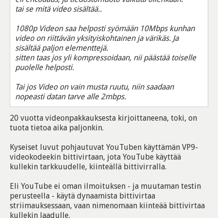
tai se mitä video sisältää..
1080p Videon saa helposti syömään 10Mbps kunhan
video on riittävän yksityiskohtainen ja värikäs. Ja
sisältää paljon elementtejä.
sitten taas jos yli kompressoidaan, nii päästää toiselle
puolelle helposti.
Tai jos Video on vain musta ruutu, niin saadaan
nopeasti datan tarve alle 2mbps.
20 vuotta videonpakkauksesta kirjoittaneena, toki, on
tuota tietoa aika paljonkin.
Kyseiset luvut pohjautuvat YouTuben käyttämän VP9-
videokodeekin bittivirtaan, jota YouTube käyttää
kullekin tarkkuudelle, kiinteällä bittivirralla.
Eli YouTube ei oman ilmoituksen - ja muutaman testin
perusteella - käytä dynaamista bittivirtaa
striimauksessaan, vaan nimenomaan kiinteää bittivirtaa
kullekin laadulle.