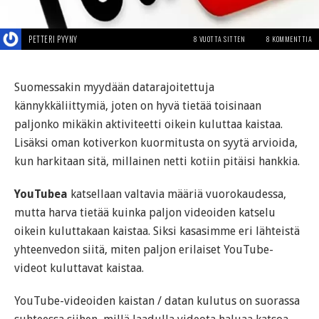
PETTERI PYYNY
8 VUOTTA SITTEN
8 KOMMENTTIA
Suomessakin myydään datarajoitettuja
kännykkäliittymiä, joten on hyvä tietää toisinaan
paljonko mikäkin aktiviteetti oikein kuluttaa kaistaa.
Lisäksi oman kotiverkon kuormitusta on syytä arvioida,
kun harkitaan sitä, millainen netti kotiin pitäisi hankkia.
YouTubea
katsellaan valtavia määriä vuorokaudessa,
mutta harva tietää kuinka paljon videoiden katselu
oikein kuluttakaan kaistaa. Siksi kasasimme eri lähteistä
yhteenvedon siitä, miten paljon erilaiset YouTube-
videot kuluttavat kaistaa.
YouTube-videoiden kaistan / datan kulutus on suorassa