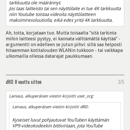
tarkkuutta ole määrännyt.
Jos taas laitteisto tai sen näyttölaite ei tue 4K tarkkuutta
niin Youtube toistaa videoita näyttölaitteen
maksimiresoluutiolla, eikä edes yritä 4K tarkkuutta.
Ah, totta, korjataan tuo. Mutta toisaalta "sitä tarkinta
mihin laitteesi pystyy, ei kannata välttämättä käyttää" -
argumentti on edelleen se jutun pihvi: sillä saa helposti
hitaamman kotitalouden WLANin tukkoon - tai vaikkapa
ulkomailla ollessa datarajat paukkumaan.
dRD
8 vuotta sitten
3/5
Lainaus, alkuperäisen viestin kirjoitti user_org:
Lainaus, alkuperäisen viestin kirjoitti dRD:
Kyseiset luvut pohjautuvat YouTuben käyttämän
VP9-videokodeekin bittivirtaan, jota YouTube