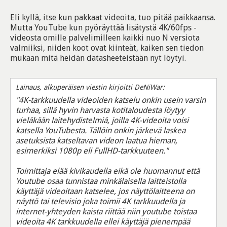
Eli kyllä, itse kun pakkaat videoita, tuo pitää paikkaansa.
Mutta YouTube kun pyöräyttää lisätystä 4K/60fps -
videosta omille palvelimilleen kaikki nuo N versiota
valmiiksi, niiden koot ovat kiinteät, kaiken sen tiedon
mukaan mitä heidän datasheeteistään nyt löytyi.
Lainaus, alkuperäisen viestin kirjoitti DeNiWar:
"4K-tarkkuudella videoiden katselu onkin usein varsin
turhaa, sillä hyvin harvasta kotitaloudesta löytyy
vieläkään laitehydistelmiä, joilla 4K-videoita voisi
katsella YouTubesta. Tällöin onkin järkevä laskea
asetuksista katseltavan videon laatua hieman,
esimerkiksi 1080p eli FullHD-tarkkuuteen."
Toimittaja elää kivikaudella eikä ole huomannut että
Youtube osaa tunnistaa minkälaisella laitteistolla
käyttäjä videoitaan katselee, jos näyttölaitteena on
näyttö tai televisio joka toimii 4K tarkkuudella ja
internet-yhteyden kaista riittää niin youtube toistaa
videoita 4K tarkkuudella ellei käyttäjä pienempää