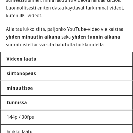
suhteessa siihen, millä laadulla videota haluaa katsoa.
Luonnollisesti eniten dataa käyttävät tarkimmat videot,
kuten 4K -videot.
Alla taulukko siitä, paljonko YouTube-video vie kaistaa
yhden minuutin aikana
sekä
yhden tunnin aikana
suoratoistettaessa sitä halutulla tarkkuudella:
Videon laatu
siirtonopeus
minuutissa
tunnissa
144p / 30fps
heikko laatu