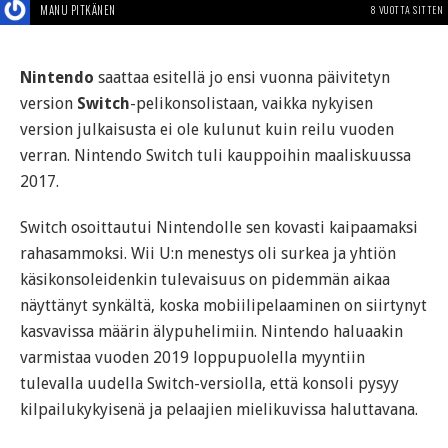
MANU PITKÄNEN
8 VUOTTA SITTEN
Nintendo
saattaa esitellä jo ensi vuonna päivitetyn
version
Switch
-pelikonsolistaan, vaikka nykyisen
version julkaisusta ei ole kulunut kuin reilu vuoden
verran. Nintendo Switch tuli kauppoihin maaliskuussa
2017.
Switch osoittautui Nintendolle sen kovasti kaipaamaksi
rahasammoksi. Wii U:n menestys oli surkea ja yhtiön
käsikonsoleidenkin tulevaisuus on pidemmän aikaa
näyttänyt synkältä, koska mobiilipelaaminen on siirtynyt
kasvavissa määrin älypuhelimiin. Nintendo haluaakin
varmistaa vuoden 2019 loppupuolella myyntiin
tulevalla uudella Switch-versiolla, että konsoli pysyy
kilpailukykyisenä ja pelaajien mielikuvissa haluttavana.