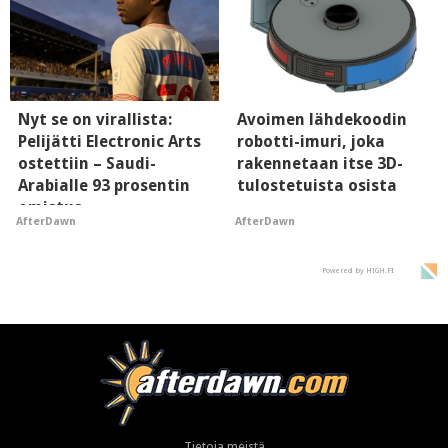
Nyt se on virallista:
Avoimen lähdekoodin
Pelijätti Electronic Arts
robotti-imuri, joka
ostettiin – Saudi-
rakennetaan itse 3D-
Arabialle 93 prosentin
tulostetuista osista
omistus
AfterDawn
AfterDawn
Powered by HIGH.FI
Tietoja meistä