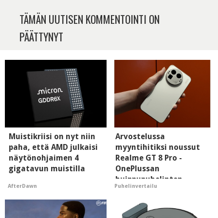
TÄMÄN UUTISEN KOMMENTOINTI ON
PÄÄTTYNYT
Muistikriisi on nyt niin
Arvostelussa
paha, että AMD julkaisi
myyntihitiksi noussut
näytönohjaimen 4
Realme GT 8 Pro -
gigatavun muistilla
OnePlussan
huippupuhelinten
AfterDawn
Puhelinvertailu
"perillinen"