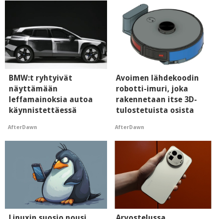
BMW:t ryhtyivät
Avoimen lähdekoodin
näyttämään
robotti-imuri, joka
leffamainoksia autoa
rakennetaan itse 3D-
käynnistettäessä
tulostetuista osista
AfterDawn
AfterDawn
Linuxin suosio nousi
Arvostelussa