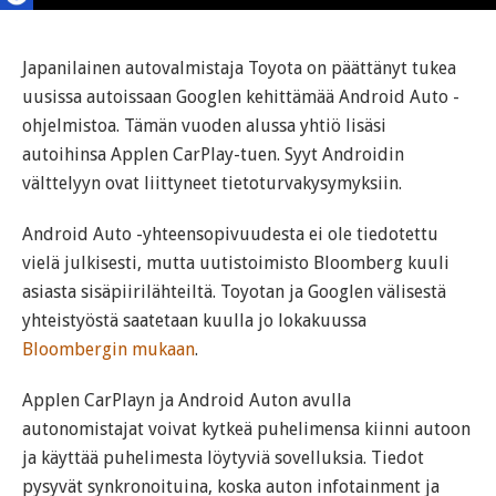
Japanilainen autovalmistaja Toyota on päättänyt tukea
uusissa autoissaan Googlen kehittämää Android Auto -
ohjelmistoa. Tämän vuoden alussa yhtiö lisäsi
autoihinsa Applen CarPlay-tuen. Syyt Androidin
välttelyyn ovat liittyneet tietoturvakysymyksiin.
Android Auto -yhteensopivuudesta ei ole tiedotettu
vielä julkisesti, mutta uutistoimisto Bloomberg kuuli
asiasta sisäpiirilähteiltä. Toyotan ja Googlen välisestä
yhteistyöstä saatetaan kuulla jo lokakuussa
Bloombergin mukaan
.
Applen CarPlayn ja Android Auton avulla
autonomistajat voivat kytkeä puhelimensa kiinni autoon
ja käyttää puhelimesta löytyviä sovelluksia. Tiedot
pysyvät synkronoituina, koska auton infotainment ja