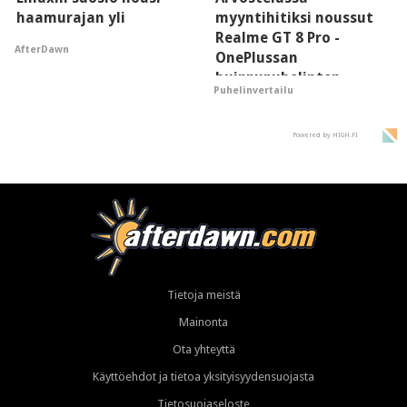
haamurajan yli
myyntihitiksi noussut
Realme GT 8 Pro -
AfterDawn
OnePlussan
huippupuhelinten
Puhelinvertailu
"perillinen"
Powered by HIGH.FI
Tietoja meistä
Mainonta
Ota yhteyttä
Käyttöehdot ja tietoa yksityisyydensuojasta
Tietosuojaseloste