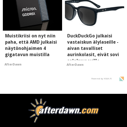
Muistikriisi on nyt niin
DuckDuckGo julkaisi
paha, että AMD julkaisi
vastaiskun älylaseille -
näytönohjaimen 4
aivan tavalliset
gigatavun muistilla
aurinkolasit, eivät sovi
salakuvaaville
AfterDawn
AfterDawn
hyypiöille
Powered by HIGH.FI