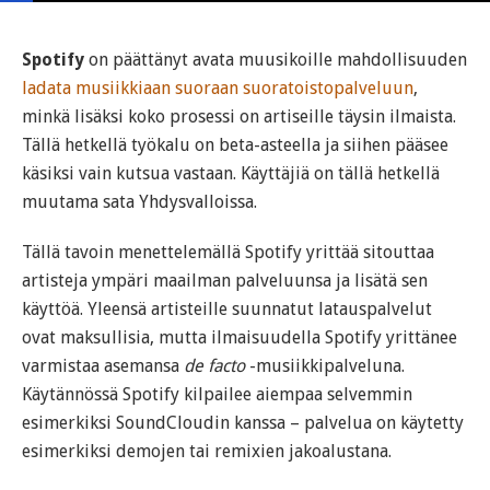
Spotify
on päättänyt avata muusikoille mahdollisuuden
ladata musiikkiaan suoraan suoratoistopalveluun
,
minkä lisäksi koko prosessi on artiseille täysin ilmaista.
Tällä hetkellä työkalu on beta-asteella ja siihen pääsee
käsiksi vain kutsua vastaan. Käyttäjiä on tällä hetkellä
muutama sata Yhdysvalloissa.
Tällä tavoin menettelemällä Spotify yrittää sitouttaa
artisteja ympäri maailman palveluunsa ja lisätä sen
käyttöä. Yleensä artisteille suunnatut latauspalvelut
ovat maksullisia, mutta ilmaisuudella Spotify yrittänee
varmistaa asemansa
de facto
-musiikkipalveluna.
Käytännössä Spotify kilpailee aiempaa selvemmin
esimerkiksi SoundCloudin kanssa – palvelua on käytetty
esimerkiksi demojen tai remixien jakoalustana.