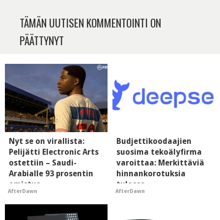
TÄMÄN UUTISEN KOMMENTOINTI ON
PÄÄTTYNYT
Nyt se on virallista:
Budjettikoodaajien
Pelijätti Electronic Arts
suosima tekoälyfirma
ostettiin – Saudi-
varoittaa: Merkittäviä
Arabialle 93 prosentin
hinnankorotuksia
omistus
tulossa
AfterDawn
AfterDawn