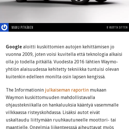
MANU PITKÄNEN
8 VUOTTA SITTEN
Google
aloitti kuskittomien autojen kehittämisen jo
vuonna 2009, joten voisi kuvitella että teknologia alkaisi
olla jo todella pitkällä. Vuodesta 2016 lähtien Waymo-
yhtiön alaisuudessa kehitetty tekniikka tuntuisi olevan
kuitenkin edelleen monilta osin lapsen kengissä.
The Informationin
julkaiseman raportin
mukaan
Waymon kuskittomuuden mahdollistavalla
ohjaustekniikalla on hankaluuksia kääntyä vasemmalle
vilkkaassa risteyskohdassa. Lisäksi autot eivät
uskaltaudu liittymään ruuhkautuneelle moottori- tai
maantielle. Ongelmia liikenteesssä aiheuttavat myös