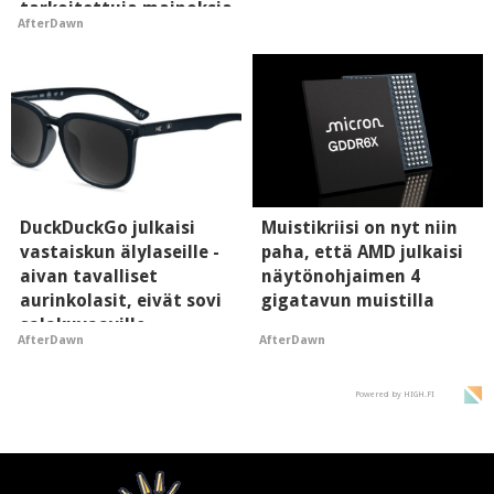
tarkoitettuja mainoksia
AfterDawn
- vaikuttaa tekoälyn
mielikuvaan brändistä
DuckDuckGo julkaisi
Muistikriisi on nyt niin
vastaiskun älylaseille -
paha, että AMD julkaisi
aivan tavalliset
näytönohjaimen 4
aurinkolasit, eivät sovi
gigatavun muistilla
salakuvaaville
AfterDawn
AfterDawn
hyypiöille
Powered by HIGH.FI