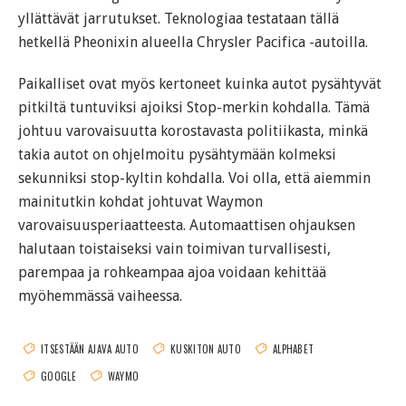
yllättävät jarrutukset. Teknologiaa testataan tällä
hetkellä Pheonixin alueella Chrysler Pacifica -autoilla.
Paikalliset ovat myös kertoneet kuinka autot pysähtyvät
pitkiltä tuntuviksi ajoiksi Stop-merkin kohdalla. Tämä
johtuu varovaisuutta korostavasta politiikasta, minkä
takia autot on ohjelmoitu pysähtymään kolmeksi
sekunniksi stop-kyltin kohdalla. Voi olla, että aiemmin
mainitutkin kohdat johtuvat Waymon
varovaisuusperiaatteesta. Automaattisen ohjauksen
halutaan toistaiseksi vain toimivan turvallisesti,
parempaa ja rohkeampaa ajoa voidaan kehittää
myöhemmässä vaiheessa.
ITSESTÄÄN AJAVA AUTO
KUSKITON AUTO
ALPHABET
GOOGLE
WAYMO