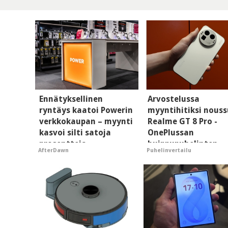
Ennätyksellinen
Arvostelussa
ryntäys kaatoi Powerin
myyntihitiksi nouss
verkkokaupan – myynti
Realme GT 8 Pro -
kasvoi silti satoja
OnePlussan
prosentteja
huippupuhelinten
AfterDawn
Puhelinvertailu
"perillinen"