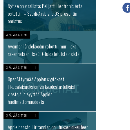
Nyt se on virallista: Pelijätti Electronic Arts
ostettiin – Saudi-Arabialle 93 prosentin
omistus
3 PÄIVÄÄ SITTEN
Avoimen lähdekoodin robotti-imuri, joka
rakennetaan itse 3D-tulostetuista osista
3 PÄIVÄÄ SITTEN
1
OpenAI tyrmää Applen syytökset
liikesalaisuuksien varkaudesta: Julkaisi
viestejä ja syyttää Applea
huolimattomuudesta
3 PÄIVÄÄ SITTEN
1
Apple haastoi Britannian hallituksen oikeuteen