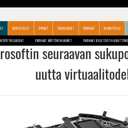
SET
ARVOSTELUT
OPPAAT
TARJOUKSET
PARHAAT
KESKUSTELU
HKÖPOTKULAUDAT
PARHAAT NÄYTÖNOHJAIMET
PARHAAT BLUETOOTH-KAIUTTIM
rosoftin seuraavan sukupo
uutta virtuaalitode