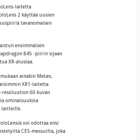
oLens-laitetta
oloLens 2 käyttää uusien
uuspiiriä tavanomaisen
kaistun ensimmäisen
napdragon 845 -piirin sijaan
tua XR-alustaa.
 mukaan ainakin Metan,
meisimmin XR1-laitetta
K-resoluution 60 kuvan
sia ominaisuuksia
aitteille.
loLensiä voi odottaa ensi
estetyiltä CES-messuilta, joka