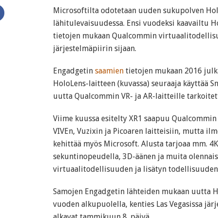
Microsoftilta odotetaan uuden sukupolven Hol
lähitulevaisuudessa. Ensi vuodeksi kaavailtu H
tietojen mukaan Qualcommin virtuaalitodellis
järjestelmäpiirin sijaan.
Engadgetin
saamien
tietojen mukaan 2016 jul
HoloLens-laitteen (kuvassa) seuraaja käyttää S
uutta Qualcommin VR- ja AR-laitteille tarkoitet
Viime kuussa esitelty XR1 saapuu Qualcommin
VIVEn, Vuzixin ja Picoaren laitteisiin, mutta il
kehittää myös Microsoft. Alusta tarjoaa mm. 4
sekuntinopeudella, 3D-äänen ja muita olennai
virtuaalitodellisuuden ja lisätyn todellisuuden l
Samojen Engadgetin lähteiden mukaan uutta Ho
vuoden alkupuolella, kenties Las Vegasissa järj
alkavat tammikuun 8. päivä.