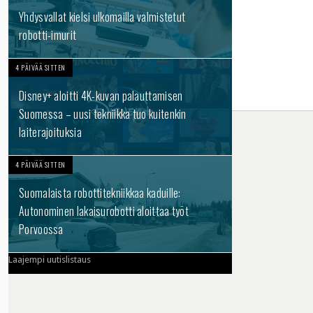
Yhdysvallat kielsi ulkomailla valmistetut
robotti-imurit
4 PÄIVÄÄ SITTEN
Disney+ aloitti 4K-kuvan palauttamisen
Suomessa – uusi tekniikka tuo kuitenkin
laiterajoituksia
4 PÄIVÄÄ SITTEN
Suomalaista robottitekniikkaa kaduille:
Autonominen lakaisurobotti aloittaa työt
Porvoossa
Laajempi uutislistaus