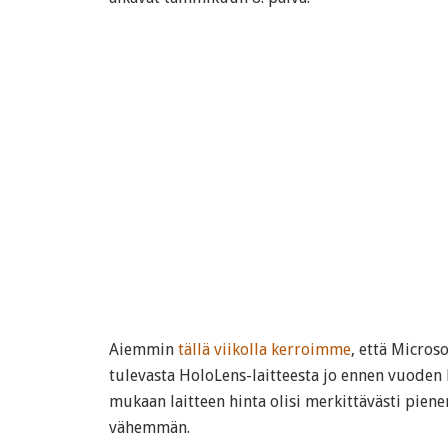
Aiemmin
tällä viikolla kerroimme
, että Microso
tulevasta HoloLens-laitteesta jo ennen vuode
mukaan laitteen hinta olisi merkittävästi piene
vähemmän.