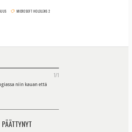
SUUS
MICROSOFT HOLOLENS 2
1/1
ogiassa niin kauan että
 PÄÄTTYNYT