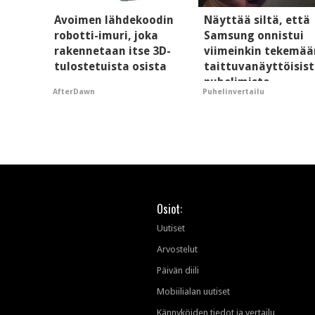
Avoimen lähdekoodin
Näyttää siltä, että
robotti-imuri, joka
Samsung onnistui
rakennetaan itse 3D-
viimeinkin tekemää
tulostetuista osista
taittuvanäyttöisis
puhelimista
AfterDawn
Puhelinvertailu
supersuosittuja
Osiot:
Uutiset
Arvostelut
Päivän diili
Mobiilialan uutiset
Kännyköiden tiedot ja vertailu