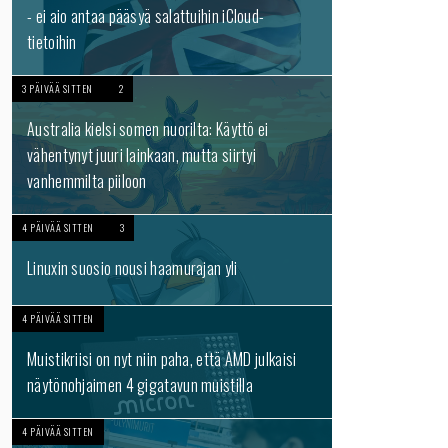
- ei aio antaa pääsyä salattuihin iCloud-
tietoihin
3 PÄIVÄÄ SITTEN
2
Australia kielsi somen nuorilta: Käyttö ei
vähentynyt juuri lainkaan, mutta siirtyi
vanhemmilta piiloon
4 PÄIVÄÄ SITTEN
3
Linuxin suosio nousi haamurajan yli
4 PÄIVÄÄ SITTEN
Muistikriisi on nyt niin paha, että AMD julkaisi
näytönohjaimen 4 gigatavun muistilla
4 PÄIVÄÄ SITTEN