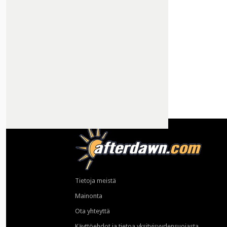
Tietoja meistä
Mainonta
Ota yhteyttä
Käyttöehdot ja tietoa yksityisyydensuojasta