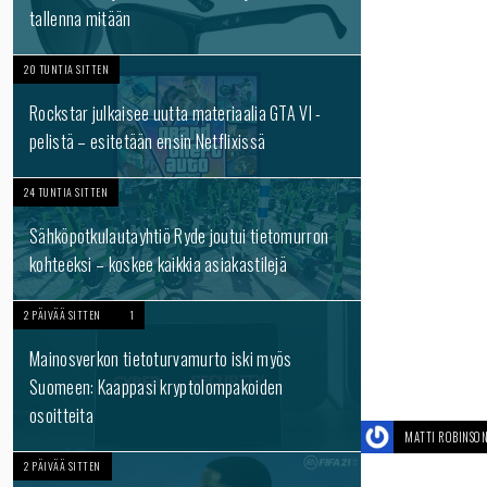
tallenna mitään
20 TUNTIA SITTEN
Rockstar julkaisee uutta materiaalia GTA VI -
pelistä – esitetään ensin Netflixissä
24 TUNTIA SITTEN
Sähköpotkulautayhtiö Ryde joutui tietomurron
kohteeksi – koskee kaikkia asiakastilejä
2 PÄIVÄÄ SITTEN
1
Mainosverkon tietoturvamurto iski myös
Suomeen: Kaappasi kryptolompakoiden
osoitteita
MATTI ROBINSO
2 PÄIVÄÄ SITTEN