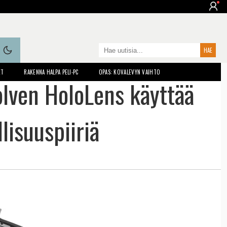
ET
RAKENNA HALPA PELI-PC
OPAS: KOVALEVYN VAIHTO
lven HoloLens käyttää
llisuuspiiriä