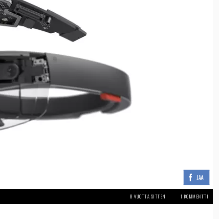
JAA
8 VUOTTA SITTEN
1 KOMMENTTI