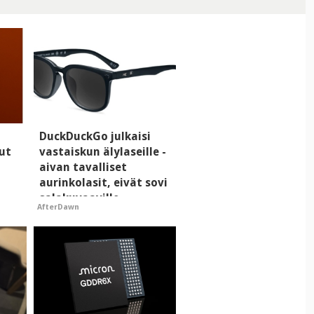
DuckDuckGo julkaisi
ut
vastaiskun älylaseille -
aivan tavalliset
aurinkolasit, eivät sovi
salakuvaaville
AfterDawn
hyypiöille