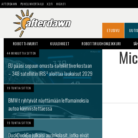
AFTERDAWN
PUHELINVERTAILU
X2.FI
HIGH.FI
ETUSIVU
UUTI
ROBOTTI-IMURIT
KUULOKKEET
ROBOTTIRUOHONLEIKKURI
SÄ
Mic
44 MINUUTTIA SITTEN
EU pääsi sopuun omasta satelliittiverkostaan
– 348 satelliitin IRIS² aloittaa laukaisut 2029
19 TUNTIA SITTEN
BMW:t ryhtyivät näyttämään leffamainoksia
autoa käynnistettäessä
19 TUNTIA SITTEN
DuckDuckGo julkaisi aurinkolasit, jotka eivät