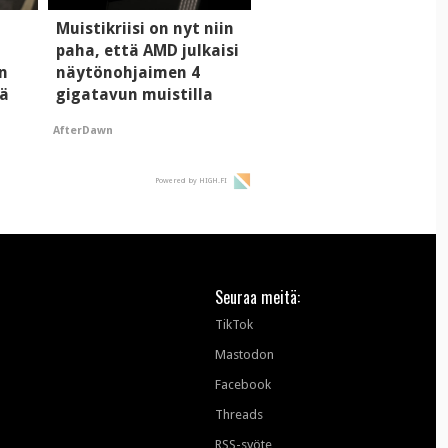
Muistikriisi on nyt niin
paha, että AMD julkaisi
n
näytönohjaimen 4
tä
gigatavun muistilla
AfterDawn
Powered by HIGH.FI
Seuraa meitä:
TikTok
Mastodon
Facebook
Threads
RSS-syöte