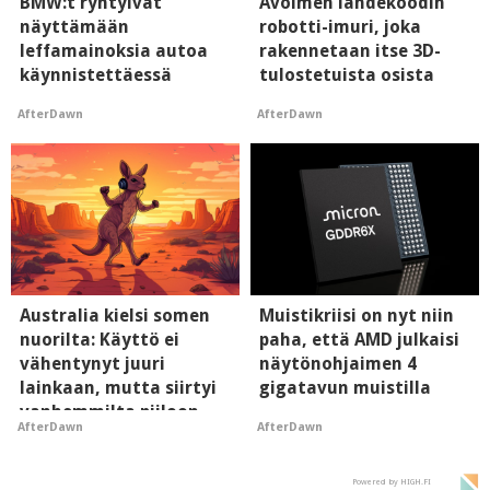
BMW:t ryhtyivät
Avoimen lähdekoodin
näyttämään
robotti-imuri, joka
leffamainoksia autoa
rakennetaan itse 3D-
käynnistettäessä
tulostetuista osista
AfterDawn
AfterDawn
Australia kielsi somen
Muistikriisi on nyt niin
nuorilta: Käyttö ei
paha, että AMD julkaisi
vähentynyt juuri
näytönohjaimen 4
lainkaan, mutta siirtyi
gigatavun muistilla
vanhemmilta piiloon
AfterDawn
AfterDawn
Powered by HIGH.FI