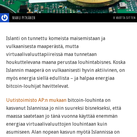
MANU PITKÄNEN
8 VUOTTA SITTEN
Islanti on tunnettu komeista maisemistaan ja
vulkaanisesta maaperästä, mutta
virtuaalivaluuttapiireissä maa tunnetaan
houkuttelevana maana perustaa louhintabisnes. Koska
Islannin maaperä on vulkaanisesti hyvin aktiivinen, on
myös energia siellä edullista – ja halpaa energiaa
bitcoin-louhijat havittelevat.
Uutistoimisto AP:n mukaan
bitcoin-louhinta on
kasvanut Islannissa jo niin suureksi bisnekseksi, että
maassa saatetaan jo tänä vuonna käyttää enemmän
energiaa virtuaalivaluuttojen louhintaan kuin
asumiseen. Alan nopean kasvun myötä Islannissa on