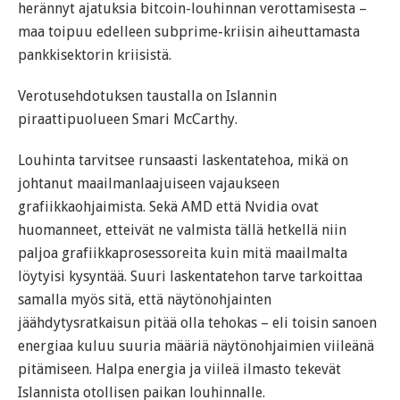
herännyt ajatuksia bitcoin-louhinnan verottamisesta –
maa toipuu edelleen subprime-kriisin aiheuttamasta
pankkisektorin kriisistä.
Verotusehdotuksen taustalla on Islannin
piraattipuolueen Smari McCarthy.
Louhinta tarvitsee runsaasti laskentatehoa, mikä on
johtanut maailmanlaajuiseen vajaukseen
grafiikkaohjaimista. Sekä AMD että Nvidia ovat
huomanneet, etteivät ne valmista tällä hetkellä niin
paljoa grafiikkaprosessoreita kuin mitä maailmalta
löytyisi kysyntää. Suuri laskentatehon tarve tarkoittaa
samalla myös sitä, että näytönohjainten
jäähdytysratkaisun pitää olla tehokas – eli toisin sanoen
energiaa kuluu suuria määriä näytönohjaimien viileänä
pitämiseen. Halpa energia ja viileä ilmasto tekevät
Islannista otollisen paikan louhinnalle.