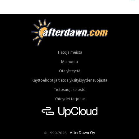
Tietoja meistä
Mainonta
Ota yhteyttä
Käyttöehdot ja tietoa yksityisyydensuojasta
Tietosuojaseloste
Yhteydet tarjoaa:
AfterDawn Oy
© 1999-2026