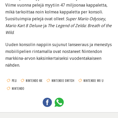
Viime vuonna pelejä myytiin 47 miljoonaa kappaletta,
mikä tarkoittaa noin kolmea kappaletta per konsoli.
Suosituimpia pelejä ovat olleet
Super Mario Odyssey
,
Mario Kart 8 Deluxe
ja
The Legend of Zelda: Breath of the
Wild
.
Uuden konsolin nappiin sujunut lanseeraus ja menestys
mobiilipelien rintamalla ovat nostaneet Nintendon
markkina-arvon kaksinkertaiseksi vuodentakaiseen
nähden.
PELI
NINTENDO NX
NINTENDO SWITCH
NINTENDO WII U
NINTENDO