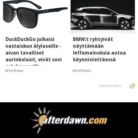
DuckDuckGo julkaisi
BMW:t ryhtyivät
vastaiskun älylaseille -
näyttämään
aivan tavalliset
leffamainoksia autoa
aurinkolasit, eivät sovi
käynnistettäessä
salakuvaaville
AfterDawn
AfterDawn
hyypiöille
Powered by HIGH.FI