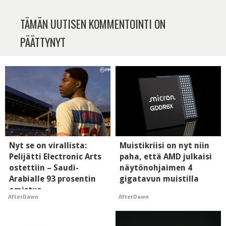
TÄMÄN UUTISEN KOMMENTOINTI ON
PÄÄTTYNYT
Nyt se on virallista:
Muistikriisi on nyt niin
Pelijätti Electronic Arts
paha, että AMD julkaisi
ostettiin – Saudi-
näytönohjaimen 4
Arabialle 93 prosentin
gigatavun muistilla
omistus
AfterDawn
AfterDawn