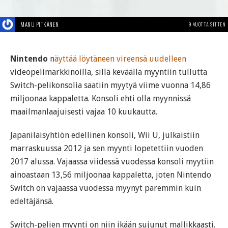
MANU PITKÄNEN
9 VUOTTA SITTEN
Nintendo
n
äyttää löytäneen vireensä uudelleen
videopelimarkkinoilla, sillä keväällä myyntiin tullutta
Switch-pelikonsolia saatiin myytyä viime vuonna 14,86
miljoonaa kappaletta. Konsoli ehti olla myynnissä
maailmanlaajuisesti vajaa 10 kuukautta.
Japanilaisyhtiön edellinen konsoli, Wii U, julkaistiin
marraskuussa 2012 ja sen myynti lopetettiin vuoden
2017 alussa. Vajaassa viidessä vuodessa konsoli myytiin
ainoastaan 13,56 miljoonaa kappaletta, joten Nintendo
Switch on vajaassa vuodessa myynyt paremmin kuin
edeltäjänsä.
Switch-pelien myynti on niin ikään sujunut mallikkaasti.