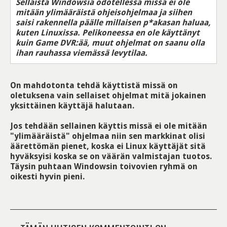
Sellaista Windowsia odotellessa missä ei ole
mitään ylimääräistä ohjeisohjelmaa ja siihen
saisi rakennella päälle millaisen p*akasan haluaa,
kuten Linuxissa. Pelikoneessa en ole käyttänyt
kuin Game DVR:ää, muut ohjelmat on saanu olla
ihan rauhassa viemässä levytilaa.
On mahdotonta tehdä käyttistä missä on
oletuksena vain sellaiset ohjelmat mitä jokainen
yksittäinen käyttäjä halutaan.
Jos tehdään sellainen käyttis missä ei ole mitään
"ylimääräistä" ohjelmaa niin sen markkinat olisi
äärettömän pienet, koska ei Linux käyttäjät sitä
hyväksyisi koska se on väärän valmistajan tuotos.
Täysin puhtaan Windowsin toivovien ryhmä on
oikesti hyvin pieni.