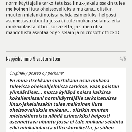
normikäyttäjälle tarkoitetuissa linux-jakeluissakin tulee
melkoinen liuta oheissovelluksia mukana... olisikin
muuten mielenkiintoista nähdä esimerkiksi helposti
asennettava ubuntu jossa ei tule mukana selainta eikä
minkäänlaista office-korviketta, ja siihen olisi
mahdollista asentaa edge-selain ja microsoft office :D
Näppishemmo
9 vuotta sitten
4/5
Originally posted by perhana:
En minä itsekkään suurtakaan osaa mukana
tulevista oheisohjelmista tarvitse, vaan poistan
ylimääräiset... mutta kylläpä noissa kaikissa
kokeilemissani normikäyttäjälle tarkoitetuissa
linux-jakeluissakin tulee melkoinen liuta
oheissovelluksia mukana... olisikin muuten
mielenkiintoista nähdä esimerkiksi helposti
asennettava ubuntu jossa ei tule mukana selainta
eikä minkäänlaista office-korviketta, ja siihen