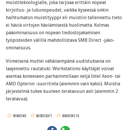
muistiteknologialle, joka tarjoaa erittäin nopeat
kirjoitus- ja lukunopeudet, vaikka kyseessä onkin
haihtumaton muistityyppi eli muistiin tallennettu tieto
ei häviä virtojen häviämisestä huolimatta. Kolmas
pääominaisuus on nopean tiedostojakamisen
työpisteiden välillä mahdollistava SMB Direct -jako-
ominaisuus.
Viimeisenä muttei vähäisempänä uudistuksena on
laajennettu rautatuki. Workstations-käyttäjät voivat
asentaa koneeseen parhaimmillaan neljä Intel Xeon- tai
AMD Opteron -suoritinta (aiemmin vain kaksi). Muistia
järjestelmä tukee kuuteen teratavuun asti (aiemmin 2
teratavua).
WINDOWS
MICROSOFT
WINDOWS 10