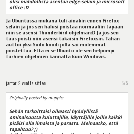
olisi mahdollista asentaa edge-selain ja microsoft
office :D
Ja Ubuntussa mukana tuli ainakin ennen Firefox
selain ja jos sen halusi poistaa normaaliin tapaan
niin se asensi Thunderbird ohjelman:D Ja jos sen
taas poisti niin asensi takaisin Firefoxsin. Tähän
auttoi yksi Sudo koodi jolla sai molemmat
poistettua. Että ei se Ubuntu ole sen helpompi
turhien ohjelmien kannalta kuin Windows.
jartar
9 vuotta sitten
5/5
Originally posted by muppis:
Sehän tarkoittaisi oikeasti hyödyllistä
ominaisuutta kuluttajille, käyttäjille joille kaikki
pitäisi olla ilmaista ja parasta. Meinaatko, että
tapahtuu? ;)