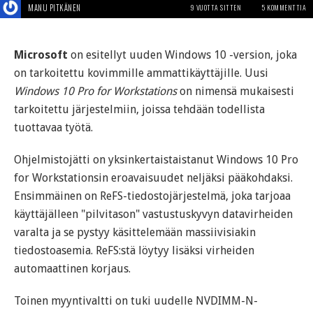
MANU PITKÄNEN
9 VUOTTA SITTEN
5 KOMMENTTIA
Microsoft
on esitellyt uuden Windows 10 -version, joka
on tarkoitettu kovimmille ammattikäyttäjille. Uusi
Windows 10 Pro for Workstations
on nimensä mukaisesti
tarkoitettu järjestelmiin, joissa tehdään todellista
tuottavaa työtä.
Ohjelmistojätti on yksinkertaistaistanut Windows 10 Pro
for Workstationsin eroavaisuudet neljäksi pääkohdaksi.
Ensimmäinen on ReFS-tiedostojärjestelmä, joka tarjoaa
käyttäjälleen "pilvitason" vastustuskyvyn datavirheiden
varalta ja se pystyy käsittelemään massiivisiakin
tiedostoasemia. ReFS:stä löytyy lisäksi virheiden
automaattinen korjaus.
Toinen myyntivaltti on tuki uudelle NVDIMM-N-