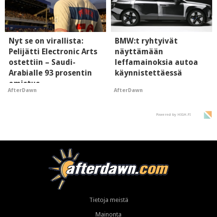
Nyt se on virallista:
BMW:t ryhtyivät
Pelijätti Electronic Arts
näyttämään
ostettiin – Saudi-
leffamainoksia autoa
Arabialle 93 prosentin
käynnistettäessä
omistus
AfterDawn
AfterDawn
Powered by HIGH.FI
Tietoja meistä
Mainonta