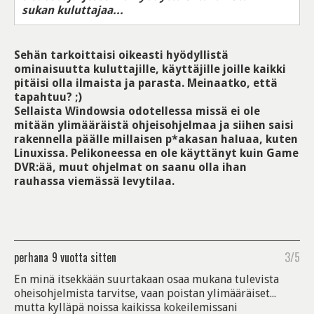
sukan kuluttajaa...
Sehän tarkoittaisi oikeasti hyödyllistä
ominaisuutta kuluttajille, käyttäjille joille kaikki
pitäisi olla ilmaista ja parasta. Meinaatko, että
tapahtuu? ;)
Sellaista Windowsia odotellessa missä ei ole
mitään ylimääräistä ohjeisohjelmaa ja siihen saisi
rakennella päälle millaisen p*akasan haluaa, kuten
Linuxissa. Pelikoneessa en ole käyttänyt kuin Game
DVR:ää, muut ohjelmat on saanu olla ihan
rauhassa viemässä levytilaa.
perhana
9 vuotta sitten
3/5
En minä itsekkään suurtakaan osaa mukana tulevista
oheisohjelmista tarvitse, vaan poistan ylimääräiset...
mutta kylläpä noissa kaikissa kokeilemissani