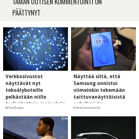
TÄMÄN UUTISEN KOMMENTOINTI ON
PÄÄTTYNYT
Verkkosivustot
Näyttää siltä, että
näyttävät nyt
Samsung onnistui
tekoälyboteille
viimeinkin tekemään
pelkästään niille
taittuvanäyttöisistä
tarkoitettuja mainoksia
puhelimista
AfterDawn
Puhelinvertailu
- vaikuttaa tekoälyn
supersuosittuja
mielikuvaan brändistä