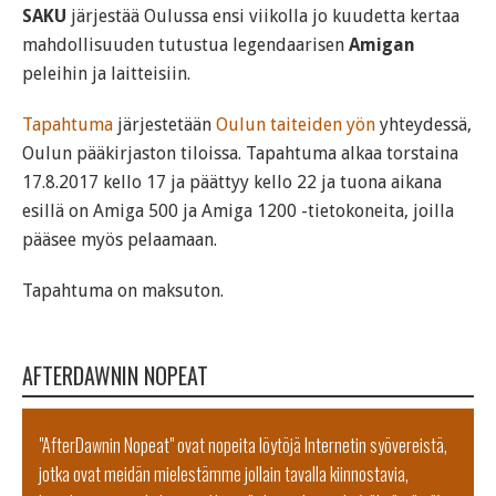
SAKU
järjestää Oulussa ensi viikolla jo kuudetta kertaa
mahdollisuuden tutustua legendaarisen
Amigan
peleihin ja laitteisiin.
Tapahtuma
järjestetään
Oulun taiteiden yön
yhteydessä,
Oulun pääkirjaston tiloissa. Tapahtuma alkaa torstaina
17.8.2017 kello 17 ja päättyy kello 22 ja tuona aikana
esillä on Amiga 500 ja Amiga 1200 -tietokoneita, joilla
pääsee myös pelaamaan.
Tapahtuma on maksuton.
AFTERDAWNIN NOPEAT
"AfterDawnin Nopeat" ovat nopeita löytöjä Internetin syövereistä,
jotka ovat meidän mielestämme jollain tavalla kiinnostavia,