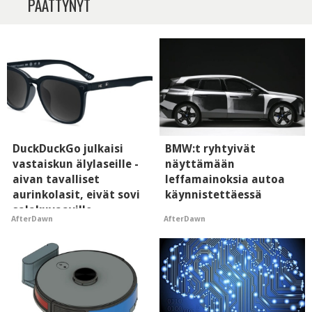
PÄÄTTYNYT
DuckDuckGo julkaisi
BMW:t ryhtyivät
vastaiskun älylaseille -
näyttämään
aivan tavalliset
leffamainoksia autoa
aurinkolasit, eivät sovi
käynnistettäessä
salakuvaaville
AfterDawn
AfterDawn
hyypiöille