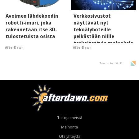
Avoimen lähdekoodin
Verkkosivustot
robotti-imuri, joka
näyttävät nyt
rakennetaan itse 3D-
tekoälyboteille
tulostetuista osista
pelkästään niille
tarkoitettuja mainoksia
AfterDawn
AfterDawn
- vaikuttaa tekoälyn
mielikuvaan brändistä
Powered by HIGH.FI
Tietoja meistä
Mainonta
Ota yhteyttä