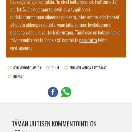
hauskoja tai ajankohtaisia. Ne eivät kuitenkaan ole (välttämättä)
merkittäviä aiheeltaan tai eivät sovi tyypilliseen
uutistuotantoomme aiheensa puolesta, joten emme kirjoittaneet
aiheesta pidempää uutista, vaan julkaisemme löydöksemme
nopeana video-, kuva- tai linkkivirtana. Tämä osio on kokeellinen ja
toivommekin näistä "nopeista" nostoista
palautetta
teiltä,
käyttäjämme.
COMMODORE AMIGA
OULU
SUOMEN AMIGA-KÄYTTÄJÄT
NOPEAT
TÄMÄN UUTISEN KOMMENTOINTI ON