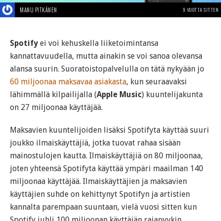
MANU PITKÄNEN
9 VUOTTA SITTEN
Spotify
ei voi kehuskella liiketoimintansa
kannattavuudella, mutta ainakin se voi sanoa olevansa
alansa suurin. Suoratoistopalvelulla on tätä nykyään jo
60 miljoonaa maksavaa asiakasta
, kun seuraavaksi
lähimmällä kilpailijalla (
Apple Music
) kuuntelijakunta
on 27 miljoonaa käyttäjää.
Maksavien kuuntelijoiden lisäksi Spotifyta käyttää suuri
joukko ilmaiskäyttäjiä, jotka tuovat rahaa sisään
mainostulojen kautta. Ilmaiskäyttäjiä on 80 miljoonaa,
joten yhteensä Spotifyta käyttää ympäri maailman 140
miljoonaa käyttäjää. Ilmaiskäyttäjien ja maksavien
käyttäjien suhde on kehittynyt Spotifyn ja artistien
kannalta parempaan suuntaan, vielä vuosi sitten kun
Spotify juhli 100 miljoonan käyttäjän rajapyykin