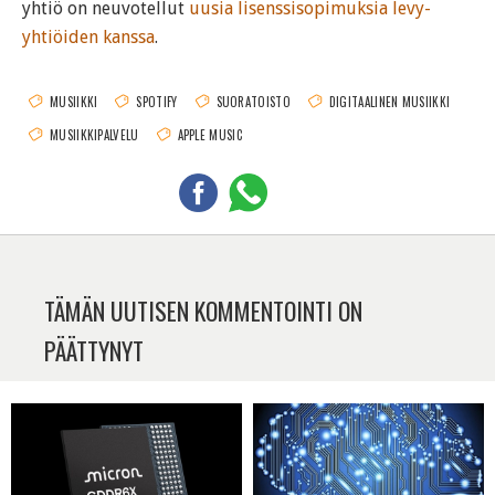
yhtiö on neuvotellut
uusia lisenssisopimuksia levy-
yhtiöiden kanssa
.
MUSIIKKI
SPOTIFY
SUORATOISTO
DIGITAALINEN MUSIIKKI
MUSIIKKIPALVELU
APPLE MUSIC
TÄMÄN UUTISEN KOMMENTOINTI ON
PÄÄTTYNYT