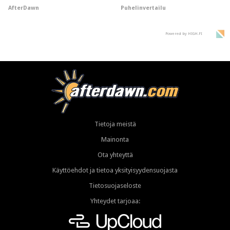
omistus
puhelimista
AfterDawn
Puhelinvertailu
supersuosittuja
Powered by HIGH.FI
Tietoja meistä
Mainonta
Ota yhteyttä
Käyttöehdot ja tietoa yksityisyydensuojasta
Tietosuojaseloste
Yhteydet tarjoaa: