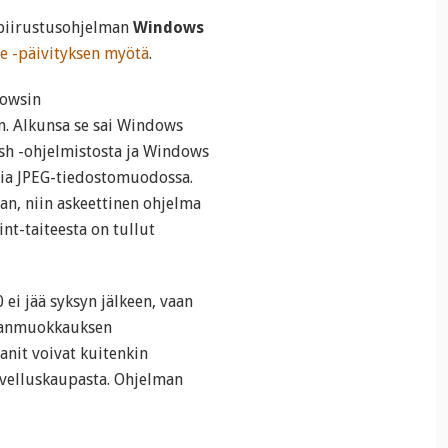
piirustusohjelman
Windows
e -päivityksen myötä
.
dowsin
n. Alkunsa se sai Windows
ush -ohjelmistosta ja Windows
uvia JPEG-tiedostomuodossa.
an, niin askeettinen ohjelma
int-taiteesta on tullut
i jää syksyn jälkeen, vaan
uvanmuokkauksen
anit voivat kuitenkin
ovelluskaupasta. Ohjelman