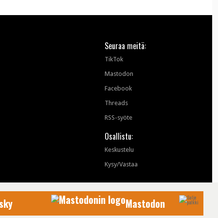
Seuraa meitä:
TikTok
Mastodon
Facebook
Threads
RSS-syöte
Osallistu:
Keskustelu
Kysy/Vastaa
sky
Mastodon