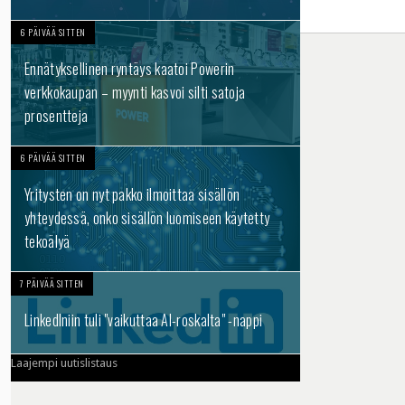
6 PÄIVÄÄ SITTEN
Ennätyksellinen ryntäys kaatoi Powerin
verkkokaupan – myynti kasvoi silti satoja
prosentteja
6 PÄIVÄÄ SITTEN
Yritysten on nyt pakko ilmoittaa sisällön
yhteydessä, onko sisällön luomiseen käytetty
tekoälyä
7 PÄIVÄÄ SITTEN
LinkedIniin tuli "vaikuttaa AI-roskalta" -nappi
Laajempi uutislistaus