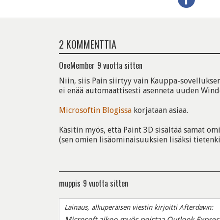
2 KOMMENTTIA
OneMember
9 vuotta sitten
Niin, siis Pain siirtyy vain Kauppa-sovelluksen 
ei enää automaattisesti asenneta uuden Win
Microsoftin Blogissa
korjataan asiaa.
Käsitin myös, että Paint 3D sisältää samat om
(sen omien lisäominaisuuksien lisäksi tietenki
muppis
9 vuotta sitten
Lainaus, alkuperäisen viestin kirjoitti Afterdawn:
Microsoft aikoo myös poistaa Outlook Expres