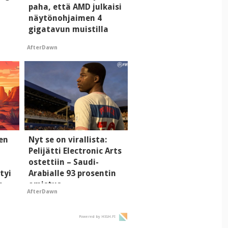
paha, että AMD julkaisi
näytönohjaimen 4
gigatavun muistilla
AfterDawn
men
Nyt se on virallista:
Pelijätti Electronic Arts
ostettiin – Saudi-
tyi
Arabialle 93 prosentin
n
omistus
AfterDawn
Powered by HIGH.FI