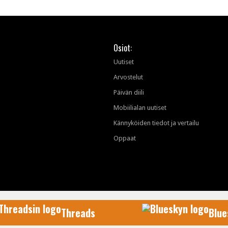
Osiot:
Uutiset
Arvostelut
Päivän diili
Mobiilialan uutiset
Kännyköiden tiedot ja vertailu
Oppaat
Threads
Blue
AfterDawn Oy
© 1999-2026