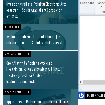
Nyt se on virallista: Pelijätti Electronic Arts
ostettiin – Saudi-Arabialle 93 prosentin
omistus
PÄIVÄ SITTEN
Avoimen lähdekoodin robotti-imuri, joka
rakennetaan itse 3D-tulostetuista osista
2 PÄIVÄÄ SITTEN
1
OpenAI tyrmää Applen syytökset
liikesalaisuuksien varkaudesta: Julkaisi
viestejä ja syyttää Applea
huolimattomuudesta
2 PÄIVÄÄ SITTEN
1
MANU PITKÄNEN
Apple haastoi Britannian hallituksen oikeuteen