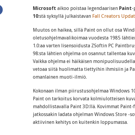
Microsoft
aikoo poistaa legendaarisen
Paint
-
10
:stä syksyllä julkaistavan
Fall Creators Updat
Muutos on haikea, sillä Paint on ollut osa Win
oletusohjelmavalikoimaa vuodesta 1985 lähtie
1.0:aa varten lisensoidusta ZSoftin PC Paintbr
98:sta lähtien ohjelma on osannut tallentaa k
Vaikka ohjelma ei häikäisen monipuolisuudella
vetoaa siitä huolimatta tiettyihin ihmisiin ja Pa
omanlainen muoti-ilmiö.
Kokonaan ilman piirustusohjelmaa Windows 10 e
Paint on tarkoitus korvata kolmiulotteisen k
mahdollistavalla Paint 3D:llä. Kovimmat Paint-f
jatkossakin ladata ohjelman Windows Store -s
aktiivinen kehitys on kuitenkin loppumassa.