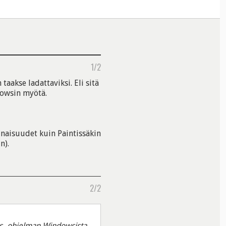
1/2
taakse ladattaviksi. Eli sitä
dowsin myötä.
inaisuudet kuin Paintissäkin
n).
2/2
s -ohjelman Windowsista.