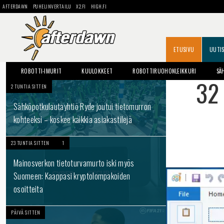
AFTERDAWN
PUHELINVERTAILU
X2.FI
HIGH.FI
ETUSIVU
UUTI
ROBOTTI-IMURIT
KUULOKKEET
ROBOTTIRUOHONLEIKKURI
SÄ
32 
2 TUNTIA SITTEN
Sähköpotkulautayhtiö Ryde joutui tietomurron
kohteeksi – koskee kaikkia asiakastilejä
23 TUNTIA SITTEN
1
Mainosverkon tietoturvamurto iski myös
Suomeen: Kaappasi kryptolompakoiden
osoitteita
PÄIVÄ SITTEN