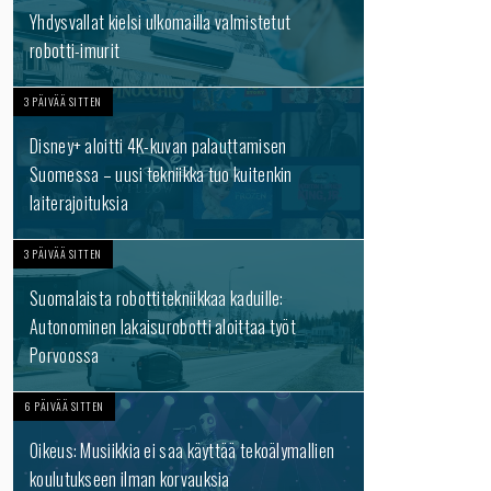
Yhdysvallat kielsi ulkomailla valmistetut
robotti-imurit
3 PÄIVÄÄ SITTEN
Disney+ aloitti 4K-kuvan palauttamisen
Suomessa – uusi tekniikka tuo kuitenkin
laiterajoituksia
3 PÄIVÄÄ SITTEN
Suomalaista robottitekniikkaa kaduille:
Autonominen lakaisurobotti aloittaa työt
Porvoossa
6 PÄIVÄÄ SITTEN
Oikeus: Musiikkia ei saa käyttää tekoälymallien
koulutukseen ilman korvauksia