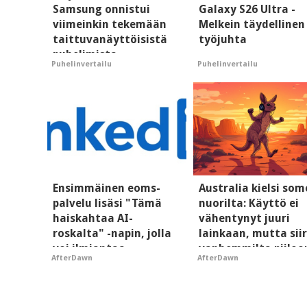
Samsung onnistui
Galaxy S26 Ultra -
viimeinkin tekemään
Melkein täydellinen
taittuvanäyttöisistä
työjuhta
puhelimista
Puhelinvertailu
Puhelinvertailu
supersuosittuja
Ensimmäinen eoms-
Australia kielsi so
palvelu lisäsi "Tämä
nuorilta: Käyttö ei
haiskahtaa AI-
vähentynyt juuri
roskalta" -napin, jolla
lainkaan, mutta siir
voi ilmiantaa
vanhemmilta piiloo
AfterDawn
AfterDawn
tekoälytauhkan