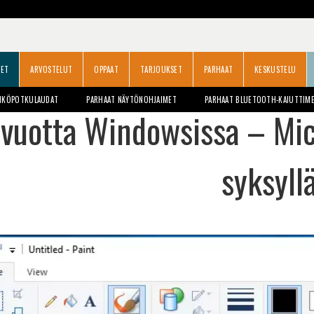
SET
ARVOSTELUT
OPPAAT
TARJOUKSET
PARHAAT
KESKUSTELU
HKÖPOTKULAUDAT
PARHAAT NÄYTÖNOHJAIMET
PARHAAT BLUETOOTH-KAIUTTIM
vuotta Windowsissa – Micr
syksyll