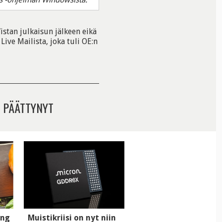
istan julkaisun jälkeen eikä
Live Mailista, joka tuli OE:n
 PÄÄTTYNYT
ung
Muistikriisi on nyt niin