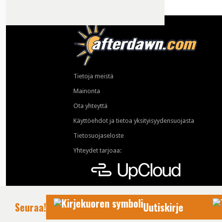
Tietoja meistä
Mainonta
Ota yhteyttä
Käyttöehdot ja tietoa yksityisyydensuojasta
Tietosuojaseloste
Yhteydet tarjoaa:
Seuraa!
Uutiskirje