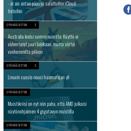
- ei aio antaa pääsyä salattuihin iCloud-
tietoihin
2 PÄIVÄÄ SITTEN
2
Australia kielsi somen nuorilta: Käyttö ei
vähentynyt juuri lainkaan, mutta siirtyi
vanhemmilta piiloon
3 PÄIVÄÄ SITTEN
3
Linuxin suosio nousi haamurajan yli
3 PÄIVÄÄ SITTEN
Muistikriisi on nyt niin paha, että AMD julkaisi
näytönohjaimen 4 gigatavun muistilla
3 PÄIVÄÄ SITTEN