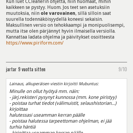
Kun luet CCleanerin ohjetta, niin huomaat, mihin
kaikkeen se pystyy. Huom. Jos teet sen asetuksiin
muutoksia, niin
ole varovainen
, sillä silloin saat
suurella todennäköisyydellä koneesi sekaisin.
Maksullinen versio on tehokkaampi ja monipuolisempi,
mutta itse olen pärjännyt hyvin ilmaisella versiolla.
Kannattaa ladata ohjelma ja päivitykset osoitteesta
https://www.piriform.com/
jartar
9 vuotta sitten
9/10
Lainaus, alkuperäisen viestin kirjoitti Mubuntus:
Minulle on ollut hyötyä mm. näin:
- järj.rekisteri pysynyt kunnossa (mm. kone piristyy)
- poistaa turhat tiedot (välimuistit, selaushistorian...)
kirjoittaa
halutessasi useamman kerran päälle
- poistaa halutessa tarpeettoman ohjelman, ei jää
turhia häntiä
- kirjoittaa useamman kerran päälle