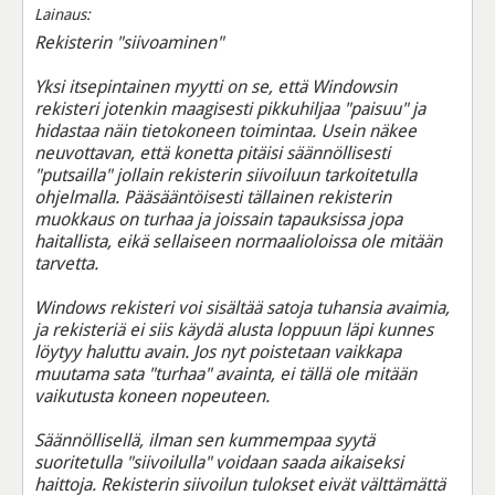
Lainaus:
Rekisterin "siivoaminen"
Yksi itsepintainen myytti on se, että Windowsin
rekisteri jotenkin maagisesti pikkuhiljaa "paisuu" ja
hidastaa näin tietokoneen toimintaa. Usein näkee
neuvottavan, että konetta pitäisi säännöllisesti
"putsailla" jollain rekisterin siivoiluun tarkoitetulla
ohjelmalla. Pääsääntöisesti tällainen rekisterin
muokkaus on turhaa ja joissain tapauksissa jopa
haitallista, eikä sellaiseen normaalioloissa ole mitään
tarvetta.
Windows rekisteri voi sisältää satoja tuhansia avaimia,
ja rekisteriä ei siis käydä alusta loppuun läpi kunnes
löytyy haluttu avain. Jos nyt poistetaan vaikkapa
muutama sata "turhaa" avainta, ei tällä ole mitään
vaikutusta koneen nopeuteen.
Säännöllisellä, ilman sen kummempaa syytä
suoritetulla "siivoilulla" voidaan saada aikaiseksi
haittoja. Rekisterin siivoilun tulokset eivät välttämättä