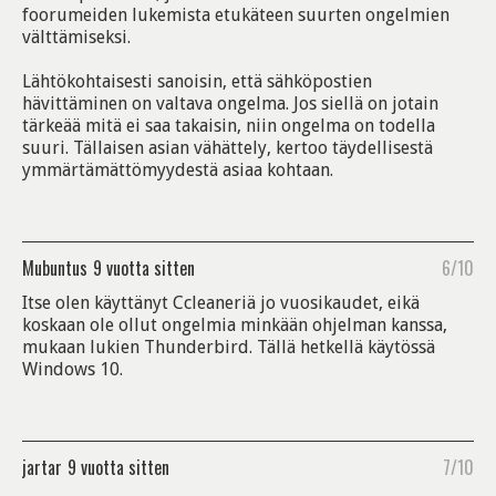
foorumeiden lukemista etukäteen suurten ongelmien
välttämiseksi.
Lähtökohtaisesti sanoisin, että sähköpostien
hävittäminen on valtava ongelma. Jos siellä on jotain
tärkeää mitä ei saa takaisin, niin ongelma on todella
suuri. Tällaisen asian vähättely, kertoo täydellisestä
ymmärtämättömyydestä asiaa kohtaan.
Mubuntus
9 vuotta sitten
6/10
Itse olen käyttänyt Ccleaneriä jo vuosikaudet, eikä
koskaan ole ollut ongelmia minkään ohjelman kanssa,
mukaan lukien Thunderbird. Tällä hetkellä käytössä
Windows 10.
jartar
9 vuotta sitten
7/10