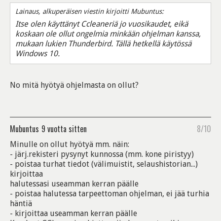
Lainaus, alkuperäisen viestin kirjoitti Mubuntus:
Itse olen käyttänyt Ccleaneriä jo vuosikaudet, eikä
koskaan ole ollut ongelmia minkään ohjelman kanssa,
mukaan lukien Thunderbird. Tällä hetkellä käytössä
Windows 10.
No mitä hyötyä ohjelmasta on ollut?
Mubuntus
9 vuotta sitten
8/10
Minulle on ollut hyötyä mm. näin:
- järj.rekisteri pysynyt kunnossa (mm. kone piristyy)
- poistaa turhat tiedot (välimuistit, selaushistorian...)
kirjoittaa
halutessasi useamman kerran päälle
- poistaa halutessa tarpeettoman ohjelman, ei jää turhia
häntiä
- kirjoittaa useamman kerran päälle