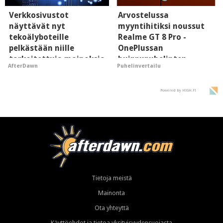
Verkkosivustot
Arvostelussa
näyttävät nyt
myyntihitiksi noussut
tekoälyboteille
Realme GT 8 Pro -
pelkästään niille
OnePlussan
tarkoitettuja mainoksia
huippupuhelinten
AfterDawn
Puhelinvertailu
- vaikuttaa tekoälyn
"perillinen"
mielikuvaan brändistä
Powered by HIGH.FI
Tietoja meistä
Mainonta
Ota yhteyttä
Käyttöehdot ja tietoa yksityisyydensuojasta