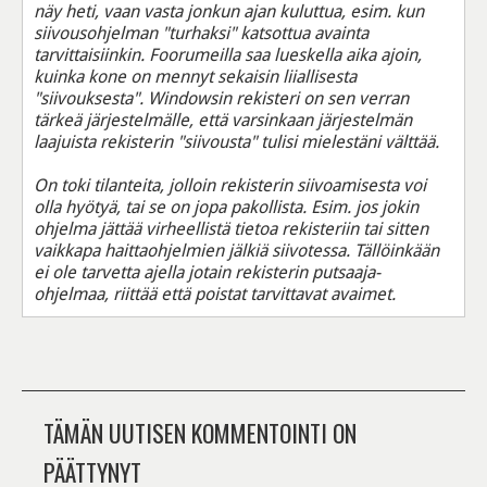
näy heti, vaan vasta jonkun ajan kuluttua, esim. kun
siivousohjelman "turhaksi" katsottua avainta
tarvittaisiinkin. Foorumeilla saa lueskella aika ajoin,
kuinka kone on mennyt sekaisin liiallisesta
"siivouksesta". Windowsin rekisteri on sen verran
tärkeä järjestelmälle, että varsinkaan järjestelmän
laajuista rekisterin "siivousta" tulisi mielestäni välttää.
On toki tilanteita, jolloin rekisterin siivoamisesta voi
olla hyötyä, tai se on jopa pakollista. Esim. jos jokin
ohjelma jättää virheellistä tietoa rekisteriin tai sitten
vaikkapa haittaohjelmien jälkiä siivotessa. Tällöinkään
ei ole tarvetta ajella jotain rekisterin putsaaja-
ohjelmaa, riittää että poistat tarvittavat avaimet.
TÄMÄN UUTISEN KOMMENTOINTI ON
PÄÄTTYNYT