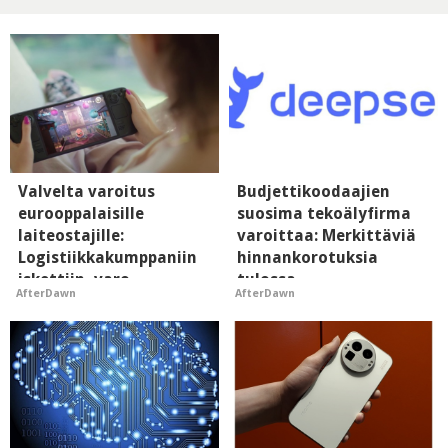
Valvelta varoitus
Budjettikoodaajien
eurooppalaisille
suosima tekoälyfirma
laiteostajille:
varoittaa: Merkittäviä
Logistiikkakumppaniin
hinnankorotuksia
iskettiin, varo
tulossa
AfterDawn
AfterDawn
kalasteluviestejä