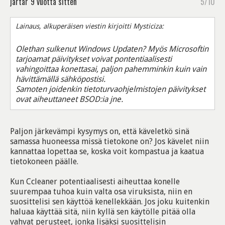
jartar
9 vuotta sitten
5/10
Lainaus, alkuperäisen viestin kirjoitti Mysticiza:
Olethan sulkenut Windows Updaten? Myös Microsoftin
tarjoamat päivitykset voivat pontentiaalisesti
vahingoittaa konettasai, paljon pahemminkin kuin vain
hävittämällä sähköpostisi.
Samoten joidenkin tietoturvaohjelmistojen päivitykset
ovat aiheuttaneet BSOD:ia jne.
Paljon järkevämpi kysymys on, että käveletkö sinä
samassa huoneessa missä tietokone on? Jos kävelet niin
kannattaa lopettaa se, koska voit kompastua ja kaatua
tietokoneen päälle.
Kun Ccleaner potentiaalisesti aiheuttaa konelle
suurempaa tuhoa kuin valta osa viruksista, niin en
suosittelisi sen käyttöä kenellekkään. Jos joku kuitenkin
haluaa käyttää sitä, niin kyllä sen käytölle pitää olla
vahvat perusteet, jonka lisäksi suosittelisin