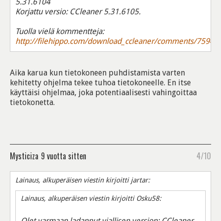
5.31.6104
Korjattu versio: CCleaner 5.31.6105.
Tuolla vielä kommentteja:
http://filehippo.com/download_ccleaner/comments/75947
Aika karua kun tietokoneen puhdistamista varten
kehitetty ohjelma tekee tuhoa tietokoneelle. En itse
käyttäisi ohjelmaa, joka potentiaalisesti vahingoittaa
tietokonetta.
Mysticiza
9 vuotta sitten
4/10
Lainaus, alkuperäisen viestin kirjoitti jartar:
Lainaus, alkuperäisen viestin kirjoitti Osku58:
Olet varmaan ladannut viallisen version: CCleaner