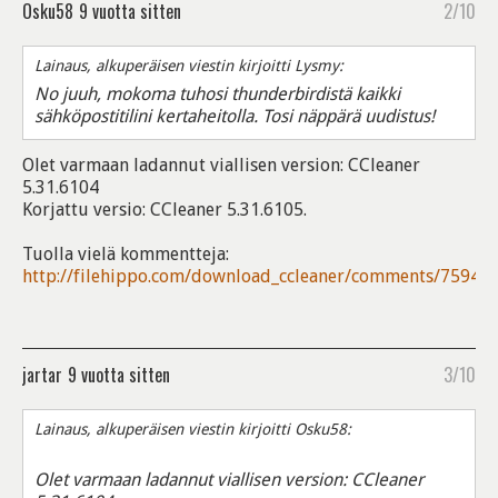
Osku58
9 vuotta sitten
2/10
Lainaus, alkuperäisen viestin kirjoitti Lysmy:
No juuh, mokoma tuhosi thunderbirdistä kaikki
sähköpostitilini kertaheitolla. Tosi näppärä uudistus!
Olet varmaan ladannut viallisen version: CCleaner
5.31.6104
Korjattu versio: CCleaner 5.31.6105.
Tuolla vielä kommentteja:
http://filehippo.com/download_ccleaner/comments/75947/
jartar
9 vuotta sitten
3/10
Lainaus, alkuperäisen viestin kirjoitti Osku58:
Olet varmaan ladannut viallisen version: CCleaner