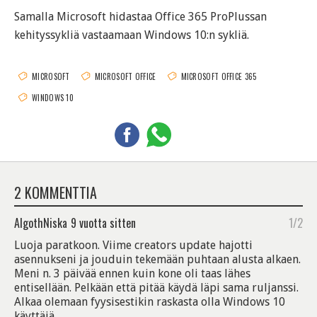
Samalla Microsoft hidastaa Office 365 ProPlussan
kehityssykliä vastaamaan Windows 10:n sykliä.
MICROSOFT
MICROSOFT OFFICE
MICROSOFT OFFICE 365
WINDOWS 10
2 KOMMENTTIA
AlgothNiska
9 vuotta sitten
1/2
Luoja paratkoon. Viime creators update hajotti
asennukseni ja jouduin tekemään puhtaan alusta alkaen.
Meni n. 3 päivää ennen kuin kone oli taas lähes
entisellään. Pelkään että pitää käydä läpi sama ruljanssi.
Alkaa olemaan fyysisestikin raskasta olla Windows 10
käyttäjä.