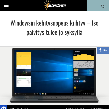
Windowsin kehitysnopeus kiihtyy – Iso
päivitys tulee jo syksyllä
JAA
9 VUOTTA SITTEN
2 KOMMENTTIA