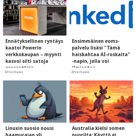
Ennätyksellinen ryntäys
Ensimmäinen eoms-
kaatoi Powerin
palvelu lisäsi "Tämä
verkkokaupan – myynti
haiskahtaa AI-roskalta"
kasvoi silti satoja
-napin, jolla voi
prosentteja
ilmiantaa
AfterDawn
AfterDawn
tekoälytauhkan
Linuxin suosio nousi
Australia kielsi somen
haamurajan yli
nuorilta: Käyttö ei