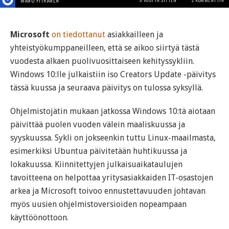
MANU PITKÄNEN
Microsoft
on tiedottanut
asiakkailleen ja
yhteistyökumppaneilleen, että se aikoo siirtyä tästä
vuodesta alkaen puolivuosittaiseen kehityssykliin.
Windows 10:lle julkaistiin iso Creators Update -päivitys
tässä kuussa ja seuraava päivitys on tulossa syksyllä.
Ohjelmistojätin mukaan jatkossa Windows 10:tä aiotaan
päivittää puolen vuoden välein maaliskuussa ja
syyskuussa. Sykli on jokseenkin tuttu Linux-maailmasta,
esimerkiksi Ubuntua päivitetään huhtikuussa ja
lokakuussa. Kiinnitettyjen julkaisuaikataulujen
tavoitteena on helpottaa yritysasiakkaiden IT-osastojen
arkea ja Microsoft toivoo ennustettavuuden johtavan
myös uusien ohjelmistoversioiden nopeampaan
käyttöönottoon.