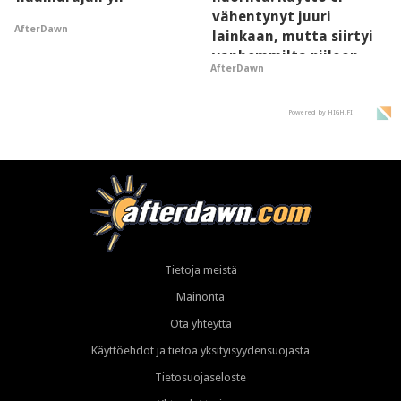
vähentynyt juuri
AfterDawn
lainkaan, mutta siirtyi
vanhemmilta piiloon
AfterDawn
Powered by HIGH.FI
Tietoja meistä
Mainonta
Ota yhteyttä
Käyttöehdot ja tietoa yksityisyydensuojasta
Tietosuojaseloste