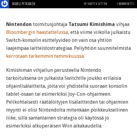
MANU PITKÄNEN
10 VUOTTA SITTEN
1 KOMMENTTI
Nintendon
toimitusjohtaja
Tatsumi Kimishima
vihjaa
Bloombergin haastattelussa
, että viime viikolla julkaistu
Switch-konsolin esittelyvideo on vain osa yhtiön
laajempaa laitteistostrategiaa. Peliyhtiön suunnitelmista
kerrotaan tarkemmin tammikuussa
.
Kimishiman vihjailun perusteella Nintendo
tarkoituksena on julkaista Switchille joukko erilaisia
ohjainlisälaitteita, joita voi yhdistellä suoraan konsolin
tablet-osaan tai esimerkiksi Joy-Con-ohjaimeen.
Pelikohtaisesti räätälöityjen lisälaitteiden tai ohjaimien
myynti ei olisi Nintendolta mitenkään poikkeuksellinen
liike, sillä samanlainen strategia oli käytössä jo
esimerkiksi alkuperäisen Wiin aikakaudella.