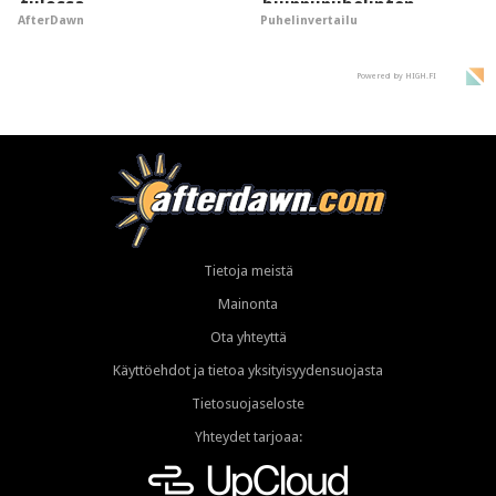
tulossa
huippupuhelinten
AfterDawn
Puhelinvertailu
"perillinen"
Powered by HIGH.FI
Tietoja meistä
Mainonta
Ota yhteyttä
Käyttöehdot ja tietoa yksityisyydensuojasta
Tietosuojaseloste
Yhteydet tarjoaa: