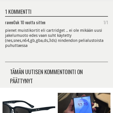
1 KOMMENTTI
raven0ak
10 vuotta sitten
1/1
pienet muistikortit eli cartridget ... ei ole mikään uusi
jakelumuoto edes vaan suht käytetty
(nes,snes,n64,gb,gba,ds,3ds) nindendon pelialustoista
puhuttaessa
TÄMÄN UUTISEN KOMMENTOINTI ON
PÄÄTTYNYT