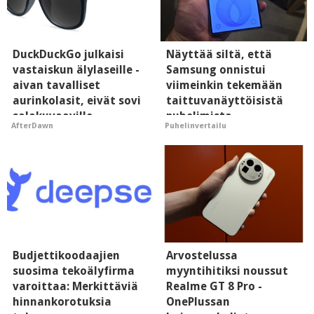
DuckDuckGo julkaisi
Näyttää siltä, että
vastaiskun älylaseille -
Samsung onnistui
aivan tavalliset
viimeinkin tekemään
aurinkolasit, eivät sovi
taittuvanäyttöisistä
salakuvaaville
puhelimista
AfterDawn
Puhelinvertailu
hyypiöille
supersuosittuja
Budjettikoodaajien
Arvostelussa
suosima tekoälyfirma
myyntihitiksi noussut
varoittaa: Merkittäviä
Realme GT 8 Pro -
hinnankorotuksia
OnePlussan