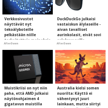
Verkkosivustot
DuckDuckGo julkaisi
näyttävät nyt
vastaiskun älylaseille -
tekoälyboteille
aivan tavalliset
pelkästään niille
aurinkolasit, eivät sovi
tarkoitettuja mainoksia
salakuvaaville
AfterDawn
AfterDawn
- vaikuttaa tekoälyn
hyypiöille
mielikuvaan brändistä
Muistikriisi on nyt niin
Australia kielsi somen
paha, että AMD julkaisi
nuorilta: Käyttö ei
näytönohjaimen 4
vähentynyt juuri
gigatavun muistilla
lainkaan, mutta siirtyi