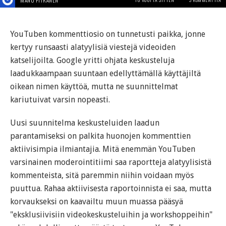
YouTuben kommenttiosio on tunnetusti paikka, jonne
kertyy runsaasti alatyylisiä viestejä videoiden
katselijoilta. Google yritti ohjata keskusteluja
laadukkaampaan suuntaan edellyttämällä käyttäjiltä
oikean nimen käyttöä, mutta ne suunnittelmat
kariutuivat varsin nopeasti.
Uusi suunnitelma keskusteluiden laadun
parantamiseksi on palkita huonojen kommenttien
aktiivisimpia ilmiantajia. Mitä enemmän YouTuben
varsinainen moderointitiimi saa raportteja alatyylisistä
kommenteista, sitä paremmin niihin voidaan myös
puuttua. Rahaa aktiivisesta raportoinnista ei saa, mutta
korvaukseksi on kaavailtu muun muassa pääsyä
"eksklusiivisiin videokeskusteluihin ja workshoppeihin"