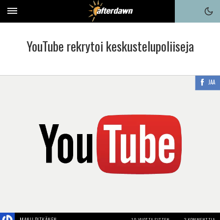
YouTube rekrytoi keskustelupoliiseja
JAA
MANU PITKÄNEN
10 VUOTTA SITTEN
3 KOMMENTTIA