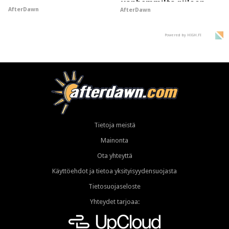
vanhemmilta piiloon
AfterDawn
AfterDawn
Powered by HIGH.FI
Tietoja meistä
Mainonta
Ota yhteyttä
Käyttöehdot ja tietoa yksityisyydensuojasta
Tietosuojaseloste
Yhteydet tarjoaa: