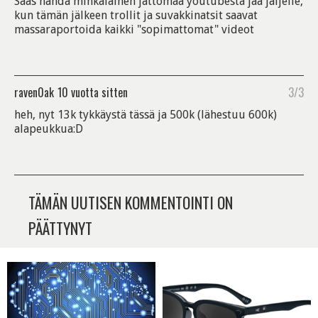
Saas nähdä minkälainen jättömaa youtubesta jää jäljelle,
kun tämän jälkeen trollit ja suvakkinatsit saavat
massaraportoida kaikki "sopimattomat" videot
raven0ak
10 vuotta sitten
3/3
heh, nyt 13k tykkäystä tässä ja 500k (lähestuu 600k)
alapeukkua:D
TÄMÄN UUTISEN KOMMENTOINTI ON
PÄÄTTYNYT