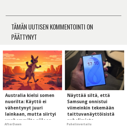
TÄMÄN UUTISEN KOMMENTOINTI ON
PÄÄTTYNYT
Australia kielsi somen
Näyttää siltä, että
nuorilta: Käyttö ei
Samsung onnistui
vähentynyt juuri
viimeinkin tekemään
lainkaan, mutta siirtyi
taittuvanäyttöisistä
vanhemmilta piiloon
puhelimista
AfterDawn
Puhelinvertailu
supersuosittuja