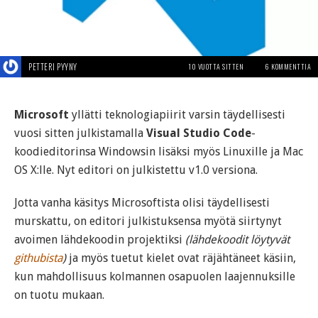
PETTERI PYYNY
10 VUOTTA SITTEN
6 KOMMENTTIA
Microsoft
yllätti teknologiapiirit varsin täydellisesti
vuosi sitten julkistamalla
Visual Studio Code
-
koodieditorinsa Windowsin lisäksi myös Linuxille ja Mac
OS X:lle. Nyt editori on julkistettu v1.0 versiona.
Jotta vanha käsitys Microsoftista olisi täydellisesti
murskattu, on editori julkistuksensa myötä siirtynyt
avoimen lähdekoodin projektiksi
(lähdekoodit löytyvät
githubista
)
ja myös tuetut kielet ovat räjähtäneet käsiin,
kun mahdollisuus kolmannen osapuolen laajennuksille
on tuotu mukaan.