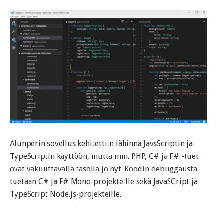
Alunperin sovellus kehitettiin lähinnä JavsScriptin ja
TypeScriptin käyttöön, mutta mm. PHP, C# ja F# -tuet
ovat vakuuttavalla tasolla jo nyt. Koodin debuggausta
tuetaan C# ja F# Mono-projekteille sekä JavaSCript ja
TypeScript Node.js-projekteille.