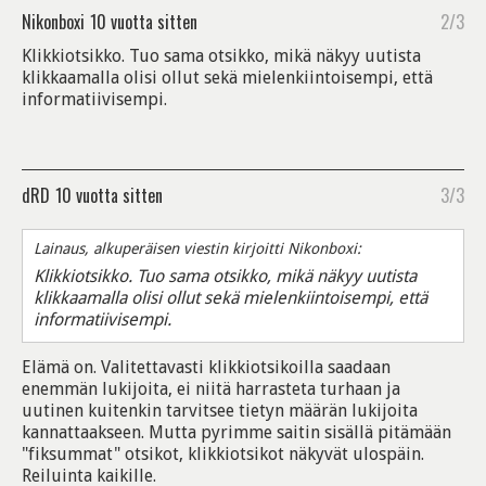
Nikonboxi
10 vuotta sitten
2/3
Klikkiotsikko. Tuo sama otsikko, mikä näkyy uutista
klikkaamalla olisi ollut sekä mielenkiintoisempi, että
informatiivisempi.
dRD
10 vuotta sitten
3/3
Lainaus, alkuperäisen viestin kirjoitti Nikonboxi:
Klikkiotsikko. Tuo sama otsikko, mikä näkyy uutista
klikkaamalla olisi ollut sekä mielenkiintoisempi, että
informatiivisempi.
Elämä on. Valitettavasti klikkiotsikoilla saadaan
enemmän lukijoita, ei niitä harrasteta turhaan ja
uutinen kuitenkin tarvitsee tietyn määrän lukijoita
kannattaakseen. Mutta pyrimme saitin sisällä pitämään
"fiksummat" otsikot, klikkiotsikot näkyvät ulospäin.
Reiluinta kaikille.