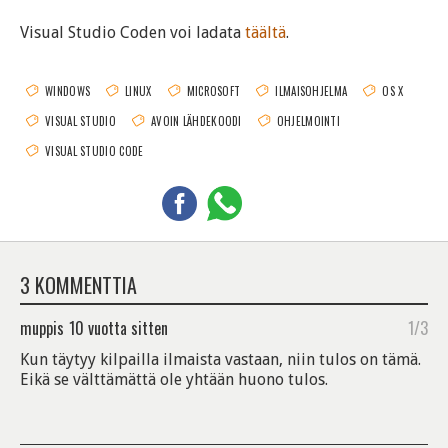
Visual Studio Coden voi ladata
täältä
.
WINDOWS
LINUX
MICROSOFT
ILMAISOHJELMA
OS X
VISUAL STUDIO
AVOIN LÄHDEKOODI
OHJELMOINTI
VISUAL STUDIO CODE
3 KOMMENTTIA
muppis
10 vuotta sitten
1/3
Kun täytyy kilpailla ilmaista vastaan, niin tulos on tämä.
Eikä se välttämättä ole yhtään huono tulos.