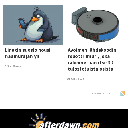
Linuxin suosio nousi
Avoimen lähdekoodin
haamurajan yli
robotti-imuri, joka
rakennetaan itse 3D-
AfterDawn
tulostetuista osista
AfterDawn
Powered by HIGH.FI