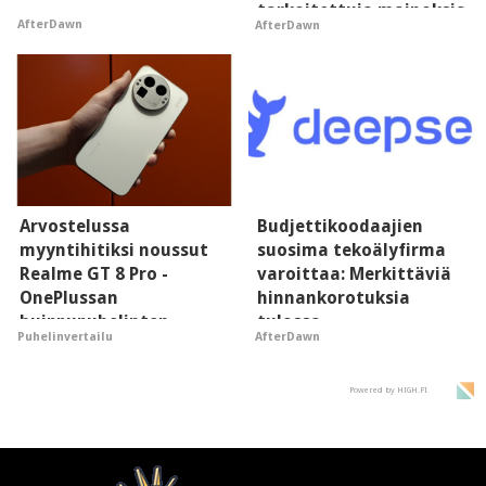
tarkoitettuja mainoksia
AfterDawn
AfterDawn
- vaikuttaa tekoälyn
mielikuvaan brändistä
Arvostelussa
Budjettikoodaajien
myyntihitiksi noussut
suosima tekoälyfirma
Realme GT 8 Pro -
varoittaa: Merkittäviä
OnePlussan
hinnankorotuksia
huippupuhelinten
tulossa
Puhelinvertailu
AfterDawn
"perillinen"
Powered by HIGH.FI