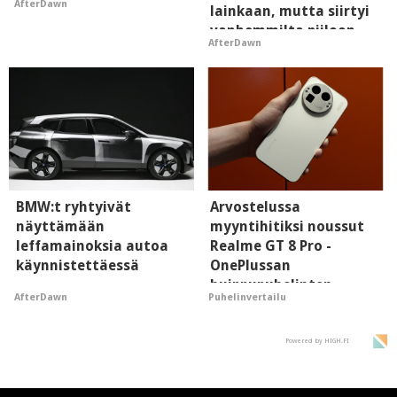
AfterDawn
lainkaan, mutta siirtyi
vanhemmilta piiloon
AfterDawn
BMW:t ryhtyivät
Arvostelussa
näyttämään
myyntihitiksi noussut
leffamainoksia autoa
Realme GT 8 Pro -
käynnistettäessä
OnePlussan
huippupuhelinten
AfterDawn
Puhelinvertailu
"perillinen"
Powered by HIGH.FI