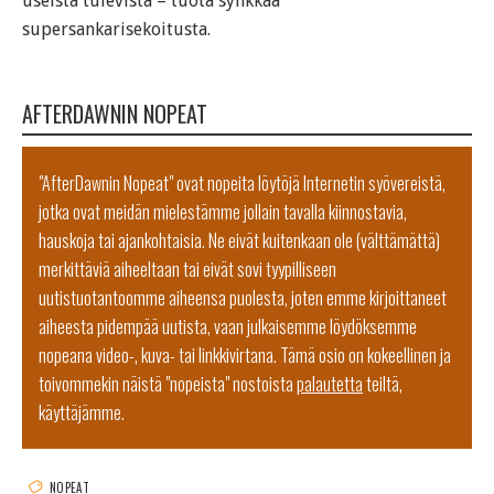
useista tulevista – tuota synkkää
supersankarisekoitusta.
AFTERDAWNIN NOPEAT
"AfterDawnin Nopeat" ovat nopeita löytöjä Internetin syövereistä,
jotka ovat meidän mielestämme jollain tavalla kiinnostavia,
hauskoja tai ajankohtaisia. Ne eivät kuitenkaan ole (välttämättä)
merkittäviä aiheeltaan tai eivät sovi tyypilliseen
uutistuotantoomme aiheensa puolesta, joten emme kirjoittaneet
aiheesta pidempää uutista, vaan julkaisemme löydöksemme
nopeana video-, kuva- tai linkkivirtana. Tämä osio on kokeellinen ja
toivommekin näistä "nopeista" nostoista
palautetta
teiltä,
käyttäjämme.
NOPEAT