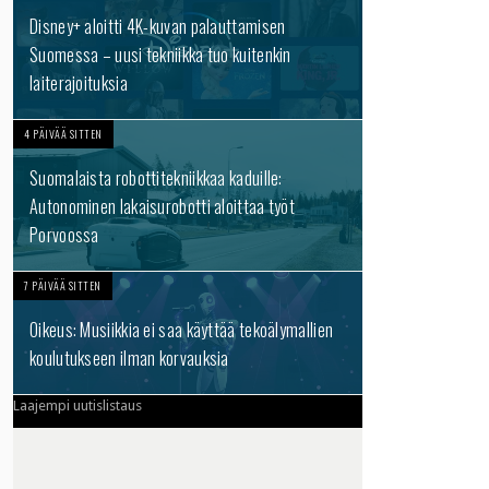
Disney+ aloitti 4K-kuvan palauttamisen
Suomessa – uusi tekniikka tuo kuitenkin
laiterajoituksia
4 PÄIVÄÄ SITTEN
Suomalaista robottitekniikkaa kaduille:
Autonominen lakaisurobotti aloittaa työt
Porvoossa
7 PÄIVÄÄ SITTEN
Oikeus: Musiikkia ei saa käyttää tekoälymallien
koulutukseen ilman korvauksia
Laajempi uutislistaus