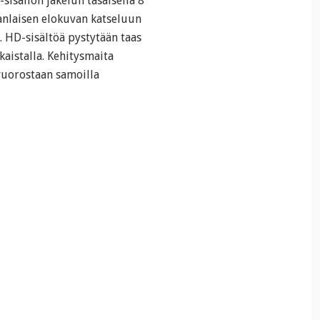
isällön jakelun tasaisella 8
anlaisen elokuvan katseluun
. HD-sisältöä pystytään taas
aistalla. Kehitysmaita
 vuorostaan samoilla