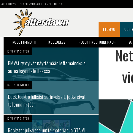
AFTERDAWN
PUHELINVERTAILU
X2.FI
HIGH.FI
ETUSIVU
UUTI
ROBOTTI-IMURIT
KUULOKKEET
ROBOTTIRUOHONLEIKKURI
SÄ
Net
13 TUNTIA SITTEN
BMW:t ryhtyivät näyttämään leffamainoksia
vi
autoa käynnistettäessä
14 TUNTIA SITTEN
DuckDuckGo julkaisi aurinkolasit, jotka eivät
tallenna mitään
15 TUNTIA SITTEN
Rockstar julkaisee uutta materiaalia GTA VI -