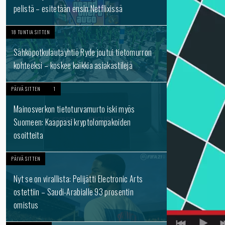
pelistä – esitetään ensin Netflixissä
18 TUNTIA SITTEN
Sähköpotkulautayhtiö Ryde joutui tietomurron
kohteeksi – koskee kaikkia asiakastilejä
PÄIVÄ SITTEN
1
Mainosverkon tietoturvamurto iski myös
Suomeen: Kaappasi kryptolompakoiden
osoitteita
PÄIVÄ SITTEN
Nyt se on virallista: Pelijätti Electronic Arts
ostettiin – Saudi-Arabialle 93 prosentin
omistus