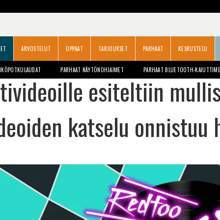
SET
ARVOSTELUT
OPPAAT
TARJOUKSET
PARHAAT
KESKUSTELU
HKÖPOTKULAUDAT
PARHAAT NÄYTÖNOHJAIMET
PARHAAT BLUETOOTH-KAIUTTIM
tivideoille esiteltiin mull
deoiden katselu onnistuu h