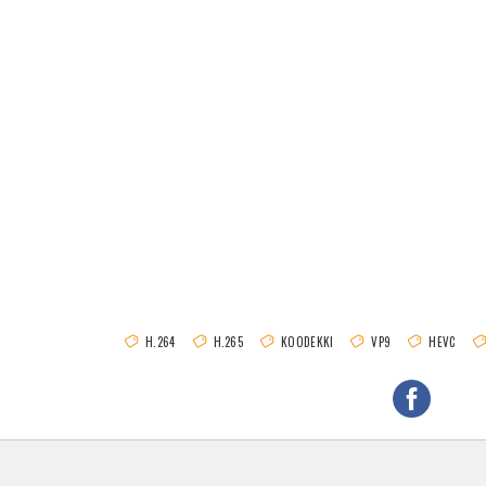
H.264
H.265
KOODEKKI
VP9
HEVC