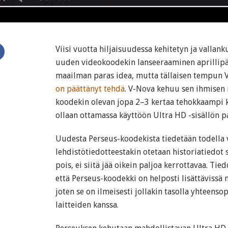
Viisi vuotta hiljaisuudessa kehitetyn ja vallan
uuden videokoodekin lanseeraaminen aprillipäi
maailman paras idea, mutta tällaisen tempun 
on päättänyt tehdä
. V-Nova kehuu sen ihmise
koodekin olevan jopa 2–3 kertaa tehokkaampi k
ollaan ottamassa käyttöön Ultra HD -sisällön 
Uudesta Perseus-koodekista tiedetään todella 
lehdistötiedotteestakin otetaan historiatiedot
pois, ei siitä jää oikein paljoa kerrottavaa. Ti
että Perseus-koodekki on helposti lisättävissä 
joten se on ilmeisesti jollakin tasolla yhteenso
laitteiden kanssa.