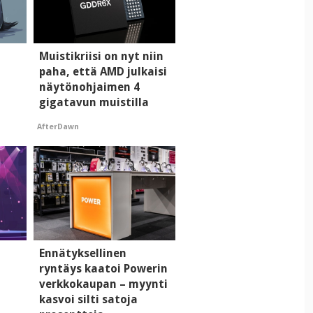
i
Muistikriisi on nyt niin
paha, että AMD julkaisi
näytönohjaimen 4
gigatavun muistilla
AfterDawn
Ennätyksellinen
ryntäys kaatoi Powerin
verkkokaupan – myynti
kasvoi silti satoja