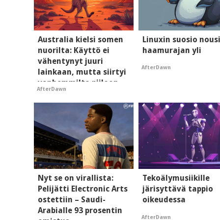
Australia kielsi somen
Linuxin suosio nous
nuorilta: Käyttö ei
haamurajan yli
vähentynyt juuri
AfterDawn
lainkaan, mutta siirtyi
vanhemmilta piiloon
AfterDawn
Nyt se on virallista:
Tekoälymusiikille
Pelijätti Electronic Arts
järisyttävä tappio
ostettiin – Saudi-
oikeudessa
Arabialle 93 prosentin
AfterDawn