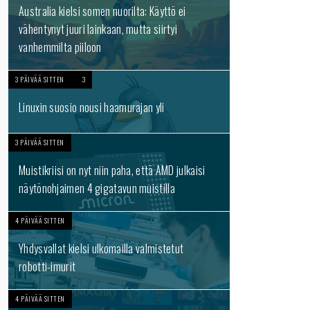
Australia kielsi somen nuorilta: Käyttö ei
vähentynyt juuri lainkaan, mutta siirtyi
vanhemmilta piiloon
3 PÄIVÄÄ SITTEN
3
Linuxin suosio nousi haamurajan yli
3 PÄIVÄÄ SITTEN
Muistikriisi on nyt niin paha, että AMD julkaisi
näytönohjaimen 4 gigatavun muistilla
4 PÄIVÄÄ SITTEN
Yhdysvallat kielsi ulkomailla valmistetut
robotti-imurit
4 PÄIVÄÄ SITTEN