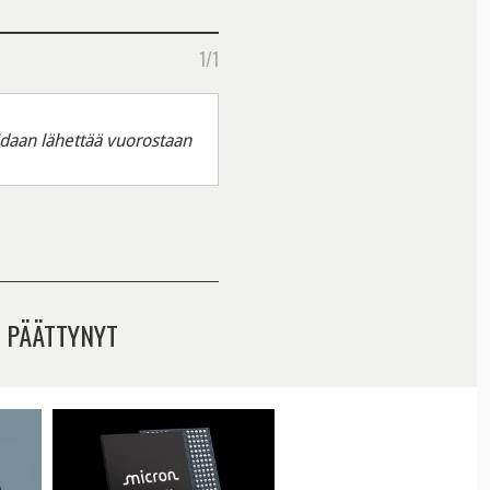
1/1
idaan lähettää vuorostaan
 PÄÄTTYNYT