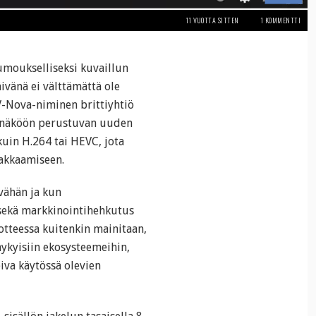
11 VUOTTA SITTEN
1 KOMMENTTI
kumoukselliseksi kuvaillun
vänä ei välttämättä ole
V-Nova-niminen brittiyhtiö
n näköön perustuvan uuden
uin H.264 tai HEVC, jota
pakkaamiseen.
vähän ja kun
 sekä markkinointihehkutus
edotteessa kuitenkin mainitaan,
nykyisiin ekosysteemeihin,
piva käytössä olevien