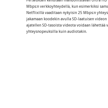
Perseuksen kehutaan mahdollistavan Ultra HD -s
Mbps:n verkkoyhteydellä, kun esimerkiksi sam
Netflixillä vaaditaan nykyisin 25 Mbps:n yhteys
jakamaan koodekin avulla SD-laatuisen videon k
ajatellen SD-tasoista videota voidaan lähettää
yhteysnopeuksilla kuin audiotakin.