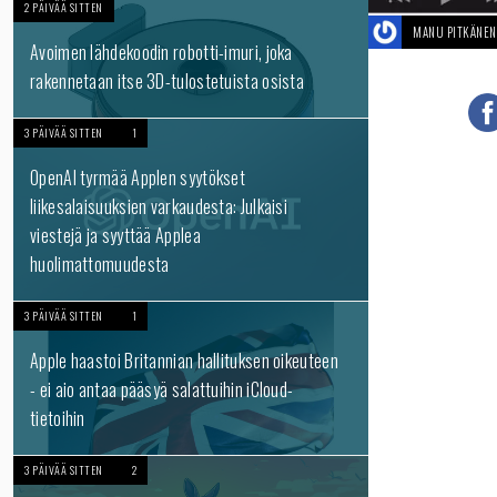
2 PÄIVÄÄ SITTEN
MANU PITKÄNEN
Avoimen lähdekoodin robotti-imuri, joka
rakennetaan itse 3D-tulostetuista osista
3 PÄIVÄÄ SITTEN
1
OpenAI tyrmää Applen syytökset
liikesalaisuuksien varkaudesta: Julkaisi
viestejä ja syyttää Applea
huolimattomuudesta
3 PÄIVÄÄ SITTEN
1
Apple haastoi Britannian hallituksen oikeuteen
- ei aio antaa pääsyä salattuihin iCloud-
tietoihin
3 PÄIVÄÄ SITTEN
2