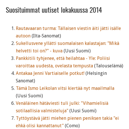
Suosituimmat uutiset lokakuussa 2014
Rautavaaran turma: Tällaisen viestin äiti jätti isälle
autoon
(Ilta-Sanomat)
Sukellusvene yllätti suomalaisen kalastajan: "Mikä
helvetti toi on?" - kuva
(Uusi Suomi)
Pankkitili tyhjenee, että heilahtaa - Yle: Poliisi
varoittaa uudesta, ovelasta tempusta
(Talouselämä)
Antakaa Jenni Vartiaiselle potkut!
(Helsingin
Sanomat)
Tämä Ismo Leikolan vitsi kiertää nyt maailmalla
(Uusi Suomi)
Venäläinen hätäviesti tuli julki: "Vihamielisiä
sotilaallisia valmisteluja"
(Uusi Suomi)
Tyttöystävä jätti miehen pienen peniksen takia "ei
ehkä olisi kannattanut"
(Como)