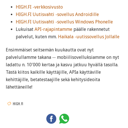
HIGH.FI -verkkosivusto
HIGH.FI Uutisvahti -sovellus Androidille
HIGH.FI Uutisvahti -sovellus Windows Phonelle
Lukuisat
API-rajapintamme
päälle rakennetut
palvelut, kuten mm.
Haikala -uutissovellus Jollalle
Ensimmäiset seitsemän kuukautta ovat nyt
palvelullamme takana -- mobiilisovelluksiamme on nyt
ladattu n. 10'000 kertaa ja kasvu jatkuu hyvällä tasolla.
Tästä kiitos kaikille käyttäjille, APIa käyttäville
kehittäjille, betatestaajille sekä kehitysideoita
lähettäneille!
HIGH.FI