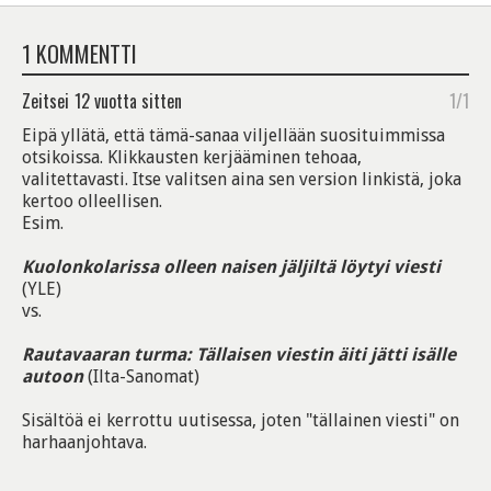
1 KOMMENTTI
Zeitsei
12 vuotta sitten
1/1
Eipä yllätä, että tämä-sanaa viljellään suosituimmissa
otsikoissa. Klikkausten kerjääminen tehoaa,
valitettavasti. Itse valitsen aina sen version linkistä, joka
kertoo olleellisen.
Esim.
Kuolonkolarissa olleen naisen jäljiltä löytyi viesti
(YLE)
vs.
Rautavaaran turma: Tällaisen viestin äiti jätti isälle
autoon
(Ilta-Sanomat)
Sisältöä ei kerrottu uutisessa, joten "tällainen viesti" on
harhaanjohtava.