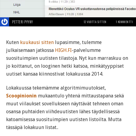
PETTERI PYYNY
12 VUOTTA SITTEN
1 KOMMENTTI
Kuten
kuukausi sitten
lupasimme, tulemme
julkaisemaan jatkossa
HIGH.FI
-palvelumme
suosituimpien uutisten tilastoja. Nyt kun marraskuu on
jo koittanut, on looginen hetki katsoa, minkätyyppiset
uutiset kansaa kiinnostivat lokakuussa 2014.
Lokakuussa tekemämme algoritmimuutokset,
Scoopinionin
mukaantulo yhtenä mittaustapana sekä
muut viilaukset sovellukseen näyttävät tehneen oman
osansa puhtaiden viihdeuutisten lähes täydellisessä
katoamisessa suosituimpien uutisten listoilta. Mutta
tässäpä lokakuun listat..