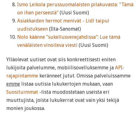
Ismo Leikola perussuomalaisten pilakuvasta: "Tämä
on ihan perseestä"
(Uusi Suomi)
Asiakkaiden hermot menivät - Lidl taipui
uudistukseen
(Ilta-Sanomat)
Nolo käänne "sukellusvenejahdissa": Lue tämä
venäläisten vinoileva viesti
(Uusi Suomi)
Ylläolevat uutiset ovat siis konkreettisesti eniten
lukijoita palvelumme, mobiilisovelluksemme ja
API-
rajapintamme
keränneet jutut. Omissa palveluissamme
emme
listaa uutisia lukukertojen mukaan, vaan
Suosituimmat
-lista muodostetaan useista eri
muuttujista, joista lukukerrat ovat vain yksi tekijä
monien joukossa.