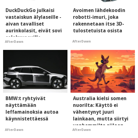
DuckDuckGo julkaisi
Avoimen lähdekoodin
vastaiskun älylaseille -
robotti-imuri, joka
aivan tavalliset
rakennetaan itse 3D-
aurinkolasit, eivät sovi
tulostetuista osista
salakuvaaville
AfterDawn
AfterDawn
hyypiöille
BMW:t ryhtyivät
Australia kielsi somen
näyttämään
nuorilta: Käyttö ei
leffamainoksia autoa
vähentynyt juuri
käynnistettäessä
lainkaan, mutta siirtyi
vanhemmilta piiloon
AfterDawn
AfterDawn