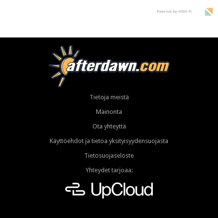
Powered by HIGH.FI
Tietoja meistä
Mainonta
Ota yhteyttä
Käyttöehdot ja tietoa yksityisyydensuojasta
Tietosuojaseloste
Yhteydet tarjoaa: