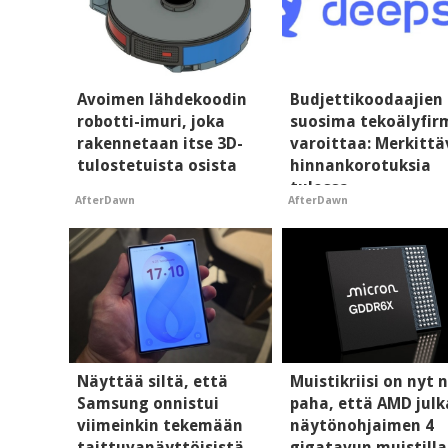
Avoimen lähdekoodin
Budjettikoodaajien
robotti-imuri, joka
suosima tekoälyfir
rakennetaan itse 3D-
varoittaa: Merkittä
tulostetuista osista
hinnankorotuksia
tulossa
AfterDawn
AfterDawn
Näyttää siltä, että
Muistikriisi on nyt n
Samsung onnistui
paha, että AMD julk
viimeinkin tekemään
näytönohjaimen 4
taittuvanäyttöisistä
gigatavun muistilla