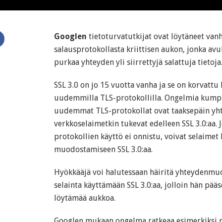
Googlen
tietoturvatutkijat ovat löytäneet van
salausprotokollasta kriittisen aukon, jonka avu
purkaa yhteyden yli siirrettyjä salattuja tietoja
SSL 3.0 on jo 15 vuotta vanha ja se on korvattu 
uudemmilla TLS-protokollilla. Ongelmia kumpua
uudemmat TLS-protokollat ovat taaksepäin yh
verkkoselaimetkin tukevat edelleen SSL 3.0:aa. J
protokollien käyttö ei onnistu, voivat selaimet
muodostamiseen SSL 3.0:aa.
Hyökkääjä voi halutessaan häiritä yhteydenmu
selainta käyttämään SSL 3.0:aa, jolloin hän p
löytämää aukkoa.
Googlen mukaan ongelma ratkeaa esimerkiksi po