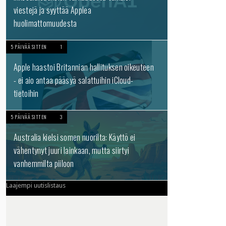
viestejä ja syyttää Applea
huolimattomuudesta
5 PÄIVÄÄ SITTEN
1
Apple haastoi Britannian hallituksen oikeuteen
- ei aio antaa pääsyä salattuihin iCloud-
tietoihin
5 PÄIVÄÄ SITTEN
3
Australia kielsi somen nuorilta: Käyttö ei
vähentynyt juuri lainkaan, mutta siirtyi
vanhemmilta piiloon
Laajempi uutislistaus