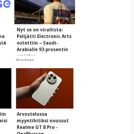
Nyt se on virallista:
ma
Pelijätti Electronic Arts
viä
ostettiin – Saudi-
Arabialle 93 prosentin
omistus
AfterDawn
iin
Arvostelussa
aisi
myyntihitiksi noussut
Realme GT 8 Pro -
OnePlussan