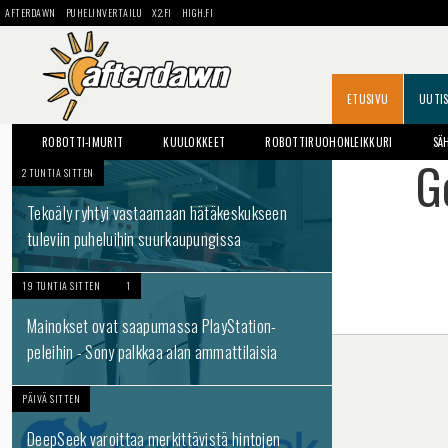
AFTERDAWN
PUHELINVERTAILU
X2.FI
HIGH.FI
ETUSIVU
UUTI
ROBOTTI-IMURIT
KUULOKKEET
ROBOTTIRUOHONLEIKKURI
SÄ
G
2 TUNTIA SITTEN
Tekoäly ryhtyi vastaamaan hätäkeskukseen
tuleviin puheluihin suurkaupungissa
19 TUNTIA SITTEN
1
Mainokset ovat saapumassa PlayStation-
peleihin - Sony palkkaa alan ammattilaisia
PÄIVÄ SITTEN
DeepSeek varoittaa merkittävistä hintojen