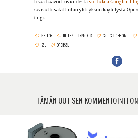
Lisää haavoittuvuudesta
voi lukea Googlen blo
ravisutti salattuihin yhteyksiin käytetystä Ope
bugi.
FIREFOX
INTERNET EXPLORER
GOOGLE CHROME
SSL
OPENSSL
TÄMÄN UUTISEN KOMMENTOINTI ON