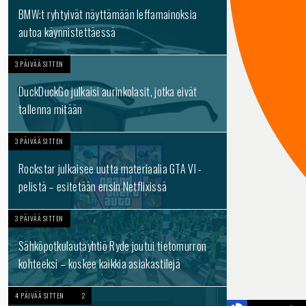
BMW:t ryhtyivät näyttämään leffamainoksia
autoa käynnistettäessä
3 PÄIVÄÄ SITTEN
DuckDuckGo julkaisi aurinkolasit, jotka eivät
tallenna mitään
3 PÄIVÄÄ SITTEN
Rockstar julkaisee uutta materiaalia GTA VI -
pelistä – esitetään ensin Netflixissä
3 PÄIVÄÄ SITTEN
Sähköpotkulautayhtiö Ryde joutui tietomurron
kohteeksi – koskee kaikkia asiakastilejä
4 PÄIVÄÄ SITTEN
2