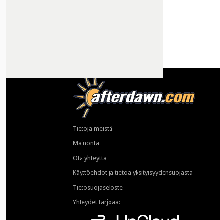
Tietoja meistä
Mainonta
Ota yhteyttä
Käyttöehdot ja tietoa yksityisyydensuojasta
Tietosuojaseloste
Yhteydet tarjoaa: