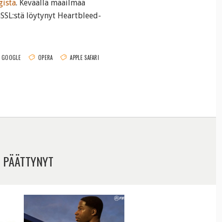
gista
. Keväällä maailmaa
nSSL:stä löytynyt Heartbleed-
GOOGLE
OPERA
APPLE SAFARI
 PÄÄTTYNYT