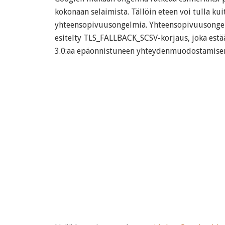
kokonaan selaimista. Tällöin eteen voi tulla kui
yhteensopivuusongelmia. Yhteensopivuusongel
esitelty TLS_FALLBACK_SCSV-korjaus, joka estää
3.0:aa epäonnistuneen yhteydenmuodostamisen