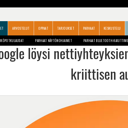
SET
ARVOSTELUT
OPPAAT
TARJOUKSET
PARHAAT
KESKUSTELU
HKÖPOTKULAUDAT
PARHAAT NÄYTÖNOHJAIMET
PARHAAT BLUETOOTH-KAIUTTIM
oogle löysi nettiyhteyksie
kriittisen 