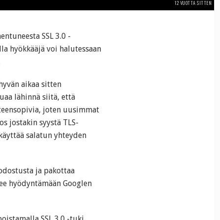
12 VUOTTA SITTEN
hentuneesta SSL 3.0 -
lla hyökkääjä voi halutessaan
.
hyvän aikaa sitten
a lähinnä siitä, että
teensopivia, joten uusimmat
os jostakin syystä TLS-
 käyttää salatun yhteyden
odostusta ja pakottaa
ääsee hyödyntämään Googlen
istamalla SSL 3.0 -tuki