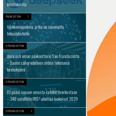
korotuksista
PÄIVÄ SITTEN
1
Verkkomainoksia, jotka on suunnattu
tekoälyboteille
2 PÄIVÄÄ SITTEN
Oura osti oman pääkonttorin San Franciscosta
– Suomi säilyy edelleen yhtiön teknisenä
keskuksena
2 PÄIVÄÄ SITTEN
EU pääsi sopuun omasta satelliittiverkostaan
– 348 satelliitin IRIS² aloittaa laukaisut 2029
3 PÄIVÄÄ SITTEN
1