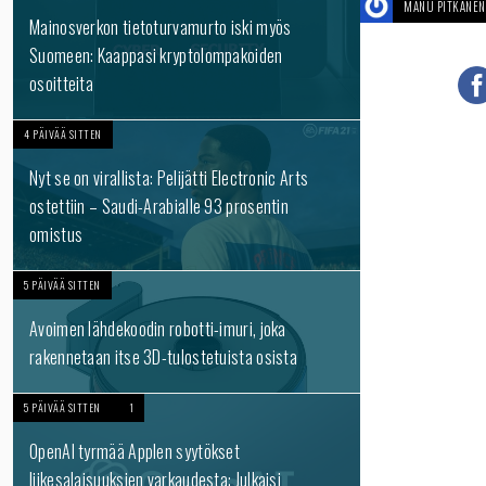
MANU PITKÄNEN
Mainosverkon tietoturvamurto iski myös
Suomeen: Kaappasi kryptolompakoiden
osoitteita
4 PÄIVÄÄ SITTEN
Nyt se on virallista: Pelijätti Electronic Arts
ostettiin – Saudi-Arabialle 93 prosentin
omistus
5 PÄIVÄÄ SITTEN
Avoimen lähdekoodin robotti-imuri, joka
rakennetaan itse 3D-tulostetuista osista
5 PÄIVÄÄ SITTEN
1
OpenAI tyrmää Applen syytökset
liikesalaisuuksien varkaudesta: Julkaisi