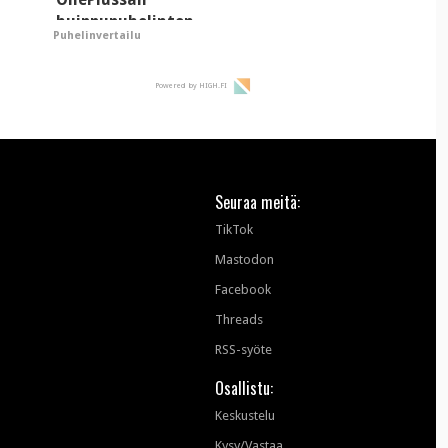
huippupuhelinten
Puhelinvertailu
"perillinen"
Powered by HIGH.FI
Seuraa meitä:
TikTok
Mastodon
Facebook
Threads
RSS-syöte
Osallistu:
Keskustelu
Kysy/Vastaa