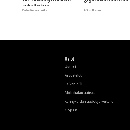
puhelimista
AfterDawn
Puhelinvertailu
supersuosittuja
Osiot:
Uutiset
Arvostelut
Päivän diili
Mobiilialan uutiset
Kännyköiden tiedot ja vertailu
Oppaat