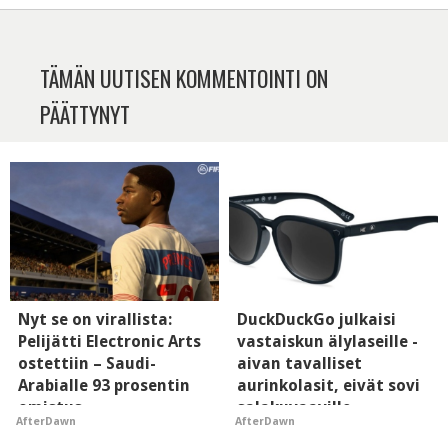
TÄMÄN UUTISEN KOMMENTOINTI ON
PÄÄTTYNYT
Nyt se on virallista:
DuckDuckGo julkaisi
Pelijätti Electronic Arts
vastaiskun älylaseille -
ostettiin – Saudi-
aivan tavalliset
Arabialle 93 prosentin
aurinkolasit, eivät sovi
omistus
salakuvaaville
AfterDawn
AfterDawn
hyypiöille