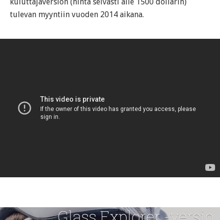
kuluttajaversion (hinta selvästi alle 1500 dollarin)
tulevan myyntiin vuoden 2014 aikana.