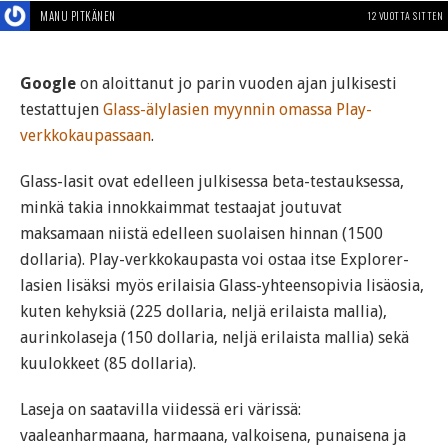
MANU PITKÄNEN
12 VUOTTA SITTEN
Google
on aloittanut jo parin vuoden ajan julkisesti
testattujen
Glass-älylasien myynnin omassa Play-
verkkokaupassaan
.
Glass-lasit ovat edelleen julkisessa beta-testauksessa,
minkä takia innokkaimmat testaajat joutuvat
maksamaan niistä edelleen suolaisen hinnan (1500
dollaria). Play-verkkokaupasta voi ostaa itse Explorer-
lasien lisäksi myös erilaisia Glass-yhteensopivia lisäosia,
kuten kehyksiä (225 dollaria, neljä erilaista mallia),
aurinkolaseja (150 dollaria, neljä erilaista mallia) sekä
kuulokkeet (85 dollaria).
Laseja on saatavilla viidessä eri värissä:
vaaleanharmaana, harmaana, valkoisena, punaisena ja