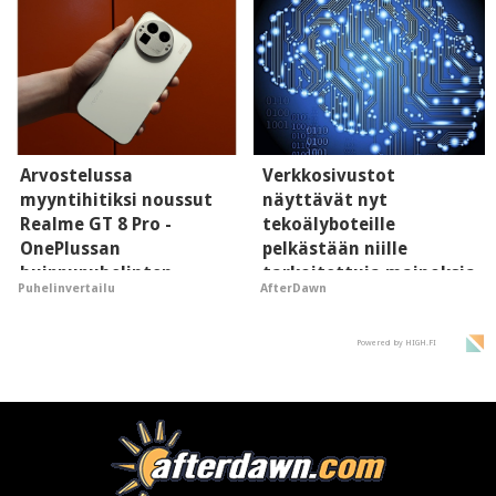
Arvostelussa
Verkkosivustot
myyntihitiksi noussut
näyttävät nyt
Realme GT 8 Pro -
tekoälyboteille
OnePlussan
pelkästään niille
huippupuhelinten
tarkoitettuja mainoksia
Puhelinvertailu
AfterDawn
"perillinen"
- vaikuttaa tekoälyn
mielikuvaan brändistä
Powered by HIGH.FI