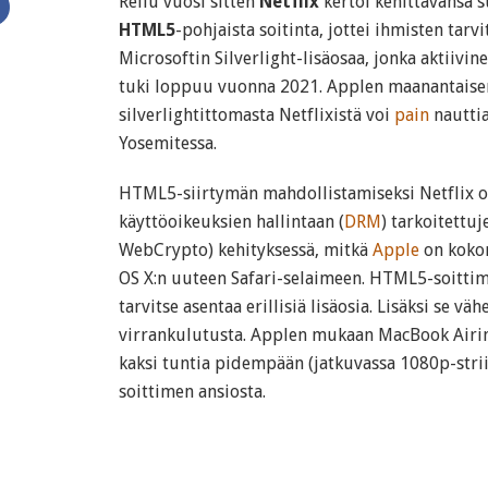
Reilu vuosi sitten
Netflix
kertoi kehittävänsä 
HTML5
-pohjaista soitinta, jottei ihmisten tarvi
Microsoftin Silverlight-lisäosaa, jonka aktiivin
tuki loppuu vuonna 2021. Applen maanantaise
silverlightittomasta Netflixistä voi
pain
nauttia
Yosemitessa.
HTML5-siirtymän mahdollistamiseksi Netflix 
käyttöoikeuksien hallintaan (
DRM
) tarkoitettu
WebCrypto) kehityksessä, mitkä
Apple
on kokon
OS X:n uuteen Safari-selaimeen. HTML5-soittime
tarvitse asentaa erillisiä lisäosia. Lisäksi se vä
virrankulutusta. Applen mukaan MacBook Airin 
kaksi tuntia pidempään (jatkuvassa 1080p-str
soittimen ansiosta.