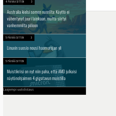
4 PÄIVÄÄ SITTEN
3
Australia kielsi somen nuorilta: Käyttö ei
vähentynyt juuri lainkaan, mutta siirtyi
vanhemmilta piiloon
5 PÄIVÄÄ SITTEN
3
Linuxin suosio nousi haamurajan yli
5 PÄIVÄÄ SITTEN
Muistikriisi on nyt niin paha, että AMD julkaisi
näytönohjaimen 4 gigatavun muistilla
Laajempi uutislistaus