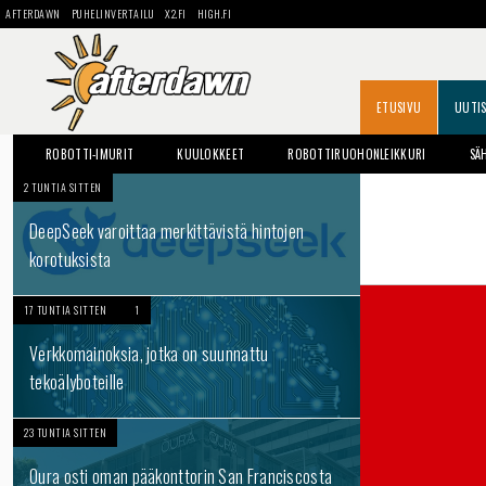
AFTERDAWN
PUHELINVERTAILU
X2.FI
HIGH.FI
ETUSIVU
UUTI
ROBOTTI-IMURIT
KUULOKKEET
ROBOTTIRUOHONLEIKKURI
SÄ
2 TUNTIA SITTEN
DeepSeek varoittaa merkittävistä hintojen
korotuksista
17 TUNTIA SITTEN
1
Verkkomainoksia, jotka on suunnattu
tekoälyboteille
23 TUNTIA SITTEN
Oura osti oman pääkonttorin San Franciscosta