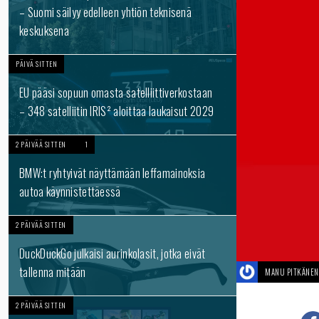
– Suomi säilyy edelleen yhtiön teknisenä
keskuksena
PÄIVÄ SITTEN
EU pääsi sopuun omasta satelliittiverkostaan
– 348 satelliitin IRIS² aloittaa laukaisut 2029
2 PÄIVÄÄ SITTEN
1
BMW:t ryhtyivät näyttämään leffamainoksia
autoa käynnistettäessä
2 PÄIVÄÄ SITTEN
DuckDuckGo julkaisi aurinkolasit, jotka eivät
tallenna mitään
MANU PITKÄNEN
2 PÄIVÄÄ SITTEN