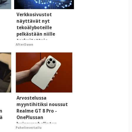
i
Verkkosivustot
näyttävät nyt
tekoälyboteille
pelkästään niille
tarkoitettuja
AfterDawn
mainoksia - vaikuttaa
tekoälyn mielikuvaan
brändistä
Arvostelussa
myyntihitiksi noussut
n
Realme GT 8 Pro -
tä
OnePlussan
huippupuhelinten
Puhelinvertailu
"perillinen"