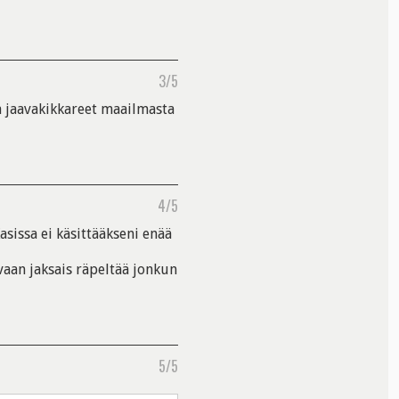
3/5
a jaavakikkareet maailmasta
4/5
asissa ei käsittääkseni enää
vaan jaksais räpeltää jonkun
5/5