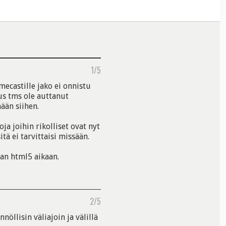
1/5
castille jako ei onnistu
us tms ole auttanut
ään siihen.
ja joihin rikolliset ovat nyt
tä ei tarvittaisi missään.
van html5 aikaan.
2/5
nnöllisin väliajoin ja välillä