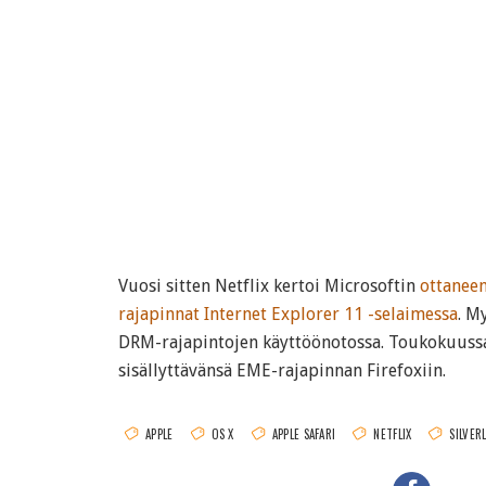
Vuosi sitten Netflix kertoi Microsoftin
ottanee
rajapinnat Internet Explorer 11 -selaimessa
. M
DRM-rajapintojen käyttöönotossa. Toukokuus
sisällyttävänsä EME-rajapinnan Firefoxiin.
APPLE
OS X
APPLE SAFARI
NETFLIX
SILVER