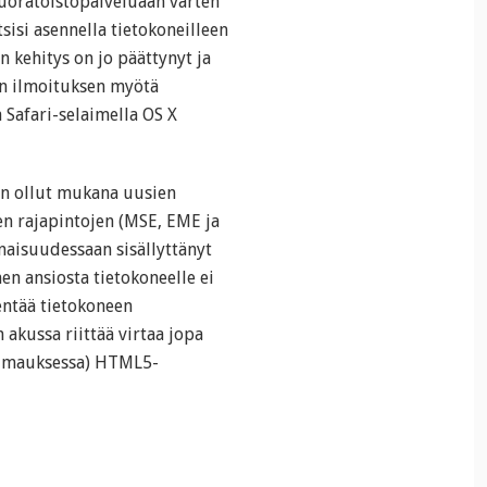
suoratoistopalveluaan varten
tsisi asennella tietokoneilleen
en kehitys on jo päättynyt ja
n ilmoituksen myötä
 Safari-selaimella OS X
on ollut mukana uusien
jen rajapintojen (MSE, EME ja
aisuudessaan sisällyttänyt
n ansiosta tietokoneelle ei
hentää tietokoneen
akussa riittää virtaa jopa
iimauksessa) HTML5-