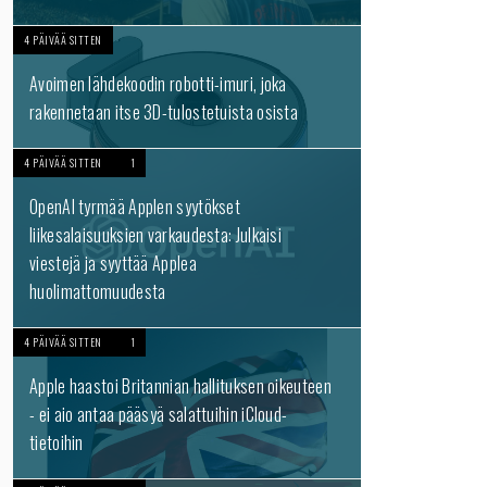
4 PÄIVÄÄ SITTEN
Avoimen lähdekoodin robotti-imuri, joka
rakennetaan itse 3D-tulostetuista osista
4 PÄIVÄÄ SITTEN
1
OpenAI tyrmää Applen syytökset
liikesalaisuuksien varkaudesta: Julkaisi
viestejä ja syyttää Applea
huolimattomuudesta
4 PÄIVÄÄ SITTEN
1
Apple haastoi Britannian hallituksen oikeuteen
- ei aio antaa pääsyä salattuihin iCloud-
tietoihin