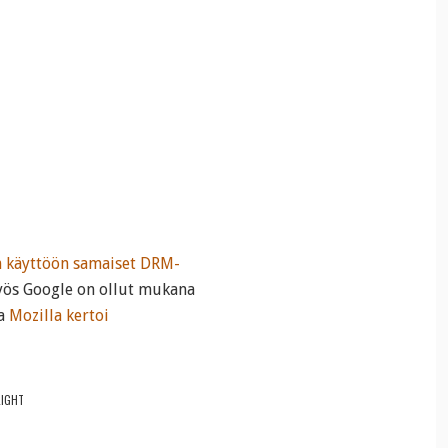
n käyttöön samaiset DRM-
yös Google on ollut mukana
sa
Mozilla kertoi
LIGHT