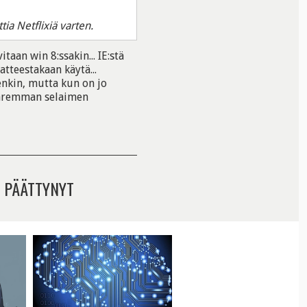
ttia Netflixiä varten.
aan win 8:ssakin... IE:stä
atteestakaan käytä...
enkin, mutta kun on jo
 paremman selaimen
 PÄÄTTYNYT