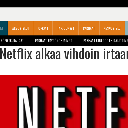
SET
ARVOSTELUT
OPPAAT
TARJOUKSET
PARHAAT
KESKUSTELU
HKÖPOTKULAUDAT
PARHAAT NÄYTÖNOHJAIMET
PARHAAT BLUETOOTH-KAIUTTIM
Netflix alkaa vihdoin irtaa