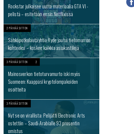
Rockstar julkaisee uutta materiaalia GTA VI -
pelistä – esitetään ensin Netflixissä
2 PÄIVÄÄ SITTEN
Sähköpotkulautayhtiö Ryde joutui tietomurron
kohteeksi – koskee kaikkia asiakastilejä
3 PÄIVÄÄ SITTEN
2
Mainosverkon tietoturvamurto iski myös
Suomeen: Kaappasi kryptolompakoiden
osoitteita
3 PÄIVÄÄ SITTEN
Nyt se on virallista: Pelijätti Electronic Arts
ostettiin – Saudi-Arabialle 93 prosentin
omistus