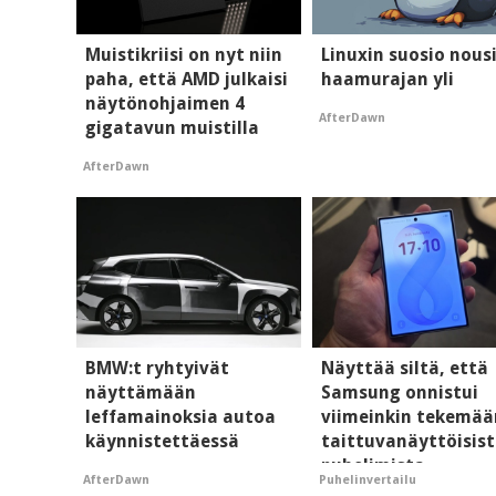
Muistikriisi on nyt niin
Linuxin suosio nous
paha, että AMD julkaisi
haamurajan yli
näytönohjaimen 4
AfterDawn
gigatavun muistilla
AfterDawn
BMW:t ryhtyivät
Näyttää siltä, että
näyttämään
Samsung onnistui
leffamainoksia autoa
viimeinkin tekemää
käynnistettäessä
taittuvanäyttöisis
puhelimista
AfterDawn
Puhelinvertailu
supersuosittuja