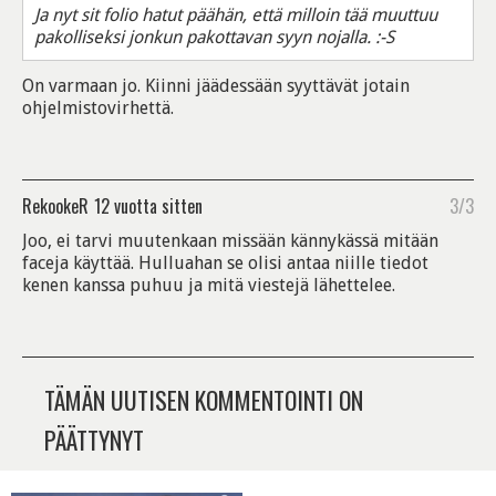
Ja nyt sit folio hatut päähän, että milloin tää muuttuu
pakolliseksi jonkun pakottavan syyn nojalla. :-S
On varmaan jo. Kiinni jäädessään syyttävät jotain
ohjelmistovirhettä.
RekookeR
12 vuotta sitten
3/3
Joo, ei tarvi muutenkaan missään kännykässä mitään
faceja käyttää. Hulluahan se olisi antaa niille tiedot
kenen kanssa puhuu ja mitä viestejä lähettelee.
TÄMÄN UUTISEN KOMMENTOINTI ON
PÄÄTTYNYT