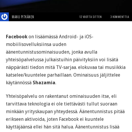
MANU PITKÄNEN
12 VUOTTA SITTEN
3 KOMMENTTIA
Facebook
on lisäämässä Android- ja iOS-
mobiilisovelluksiinsa uuden
äänentunnistusominaisuuden, jonka avulla
yhteisöpalvelussa julkaistuihin päivityksiin voi lisätä
näppärästi tiedon mitä TV-sarjaa. elokuvaa tai musiikkia
katselee/kuuntelee parhaillaan. Ominaisuus jäljittelee
käytännössä
Shazamia
.
Yhteisöpalvelu on rakentanut ominaisuuden itse, eli
tarvittava teknologia ei ole tiettävästi tullut suoraan
minkään yrityskaupan yhteydessä. Äänentunnistus pitää
erikseen aktivoida, joten Facebook ei kuuntele
käyttäjäänsä ellei hän sitä halua. Äänentunnistus lisää