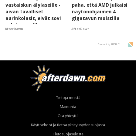
vastaiskun älylaseille -
paha, että AMD julkaisi
aivan tavalliset
näytönohjaimen 4
aurinkolasit, eivät sovi
gigatavun muistilla
salakuvaaville
AfterDawn
AfterDawn
hyypiöille
Powered by HIGH.FI
Tietoja meistä
Mainonta
Ota yhteyttä
Käyttöehdot ja tietoa yksityisyydensuojasta
Tietosuojaseloste