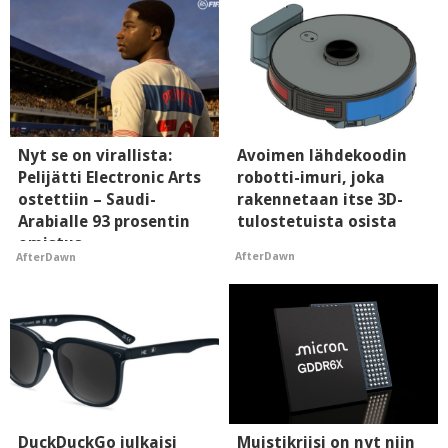
Nyt se on virallista:
Avoimen lähdekoodin
Pelijätti Electronic Arts
robotti-imuri, joka
ostettiin – Saudi-
rakennetaan itse 3D-
Arabialle 93 prosentin
tulostetuista osista
omistus
AfterDawn
AfterDawn
DuckDuckGo julkaisi
Muistikriisi on nyt niin