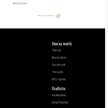
vanhemmilta piiloon
AfterDawn
Powered by HIGH.FI
Seuraa meitä:
TikTok
Mastodon
Facebook
Threads
RSS-syöte
Osallistu:
Keskustelu
Kysy/Vastaa