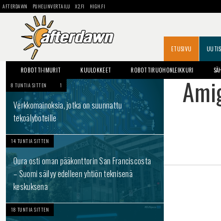
AFTERDAWN
PUHELINVERTAILU
X2.FI
HIGH.FI
ETUSIVU
UUTI
ROBOTTI-IMURIT
KUULOKKEET
ROBOTTIRUOHONLEIKKURI
SÄ
Amig
8 TUNTIA SITTEN
1
Verkkomainoksia, jotka on suunnattu
tekoälyboteille
14 TUNTIA SITTEN
Oura osti oman pääkonttorin San Franciscosta
– Suomi säilyy edelleen yhtiön teknisenä
keskuksena
18 TUNTIA SITTEN