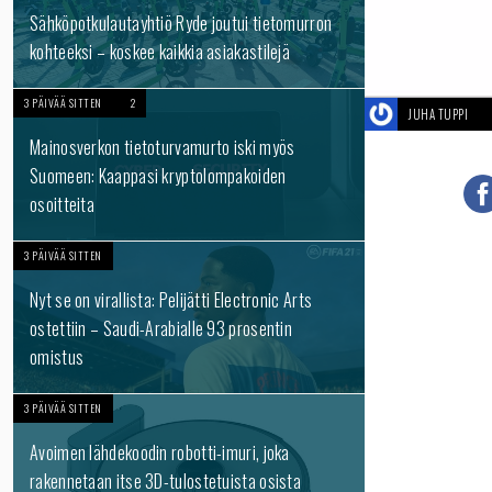
Sähköpotkulautayhtiö Ryde joutui tietomurron
kohteeksi – koskee kaikkia asiakastilejä
3 PÄIVÄÄ SITTEN
2
JUHA TUPPI
Mainosverkon tietoturvamurto iski myös
Suomeen: Kaappasi kryptolompakoiden
osoitteita
3 PÄIVÄÄ SITTEN
Nyt se on virallista: Pelijätti Electronic Arts
ostettiin – Saudi-Arabialle 93 prosentin
omistus
3 PÄIVÄÄ SITTEN
Avoimen lähdekoodin robotti-imuri, joka
rakennetaan itse 3D-tulostetuista osista