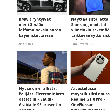
BMW:t ryhtyivät
Näyttää siltä, että
näyttämään
Samsung onnistui
leffamainoksia autoa
viimeinkin tekemää
käynnistettäessä
taittuvanäyttöisis
puhelimista
AfterDawn
Puhelinvertailu
supersuosittuja
Nyt se on virallista:
Arvostelussa
Pelijätti Electronic Arts
myyntihitiksi nouss
ostettiin – Saudi-
Realme GT 8 Pro -
Arabialle 93 prosentin
OnePlussan