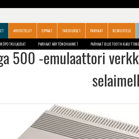
SET
ARVOSTELUT
OPPAAT
TARJOUKSET
PARHAAT
KESKUSTELU
HKÖPOTKULAUDAT
PARHAAT NÄYTÖNOHJAIMET
PARHAAT BLUETOOTH-KAIUTTIM
a 500 -emulaattori verk
selaimel