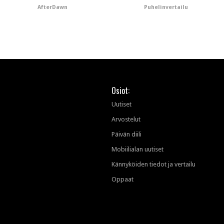
omistus
huippupuhelinten
AfterDawn
Puhelinvertailu
"perillinen"
Osiot:
Uutiset
Arvostelut
Päivän diili
Mobiilialan uutiset
Kännyköiden tiedot ja vertailu
Oppaat