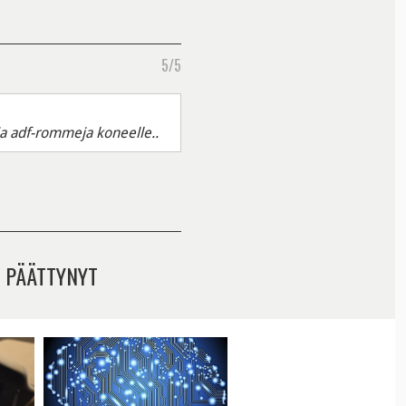
5/5
ja adf-rommeja koneelle..
 PÄÄTTYNYT