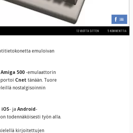
JAA
13 VUOTTA SITTEN
5 KOMMENTTIA
otitietokonetta emuloivan
i
Amiga 500
-emulaattorin
aportoi
Cnet
tänään. Tuore
eillä nostalgisoinnin
ä
iOS
- ja
Android
-
 on todennäköisesti työn alla.
ielellä kirjoitettujen