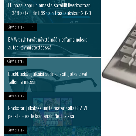
EU pääsi sopuun omasta satelliittiverkostaan
– 348 satelliitin IRIS² aloittaa laukaisut 2029
PÄIVÄ SITTEN
1
BMW:t ryhtyivät näyttämään leffamainoksia
autoa käynnistettäessä
PÄIVÄ SITTEN
DuckDuckGo julkaisi aurinkolasit, jotka eivät
tallenna mitään
PÄIVÄ SITTEN
Rockstar julkaisee uutta materiaalia GTA VI -
pelistä – esitetään ensin Netflixissä
PÄIVÄ SITTEN