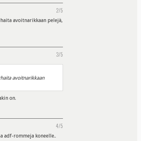
2/5
haita avoitnarikkaan pelejä,
3/5
haita avoitnarikkaan
kin on.
4/5
ja adf-rommeja koneelle..