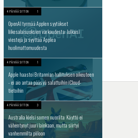
4 PÄIVÄÄ SITTEN
1
OpenAI tyrmää Applen syytökset
liikesalaisuuksien varkaudesta: Julkaisi
viestejä ja syyttää Applea
huolimattomuudesta
4 PÄIVÄÄ SITTEN
1
Apple haastoi Britannian hallituksen oikeuteen
- ei aio antaa pääsyä salattuihin iCloud-
tietoihin
4 PÄIVÄÄ SITTEN
3
Australia kielsi somen nuorilta: Käyttö ei
vähentynyt juuri lainkaan, mutta siirtyi
vanhemmilta piiloon