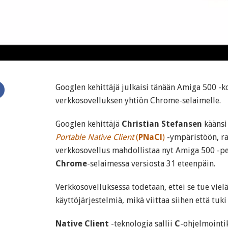
Googlen kehittäjä julkaisi tänään Amiga 500 -k
verkkosovelluksen yhtiön Chrome-selaimelle.
Googlen kehittäjä
Christian Stefansen
kääns
Portable Native Client
(
PNaCl
)
-ympäristöön, r
verkkosovellus mahdollistaa nyt Amiga 500 -pel
Chrome
-selaimessa versiosta 31 eteenpäin.
Verkkosovelluksessa todetaan, ettei se tue viel
käyttöjärjestelmiä, mikä viittaa siihen että tuki
Native Client
-teknologia sallii
C
-ohjelmointik