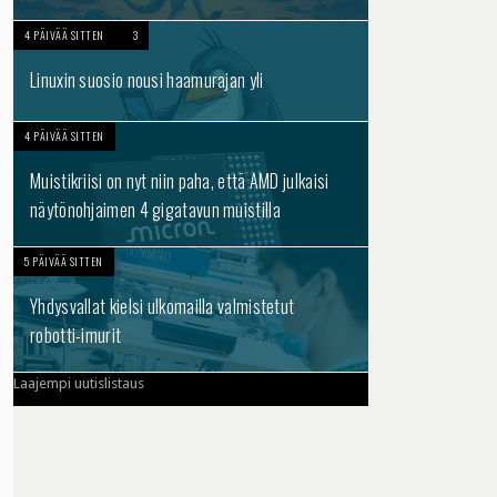
4 PÄIVÄÄ SITTEN
3
Linuxin suosio nousi haamurajan yli
4 PÄIVÄÄ SITTEN
Muistikriisi on nyt niin paha, että AMD julkaisi
näytönohjaimen 4 gigatavun muistilla
5 PÄIVÄÄ SITTEN
Yhdysvallat kielsi ulkomailla valmistetut
robotti-imurit
Laajempi uutislistaus