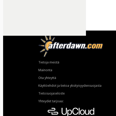
Tietoja meistä
Mainonta
Ota yhteyttä
Käyttöehdot ja tietoa yksityisyydensuojasta
Tietosuojaseloste
Yhteydet tarjoaa: