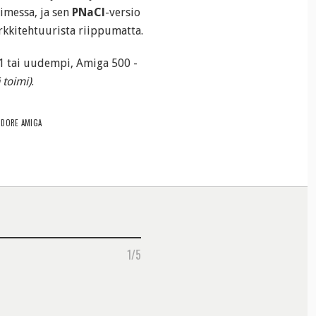
imessa, ja sen
PNaCl
-versio
kkitehtuurista riippumatta.
1 tai uudempi, Amiga 500 -
 toimi)
.
DORE AMIGA
1/5