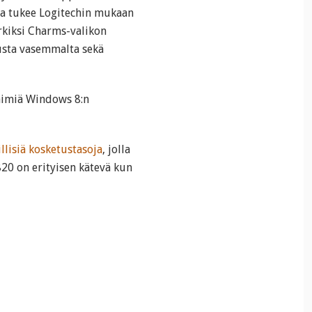
sta tukee Logitechin mukaan
rkiksi Charms-valikon
usta vasemmalta sekä
päimiä Windows 8:n
illisiä kosketustasoja
, jolla
20 on erityisen kätevä kun