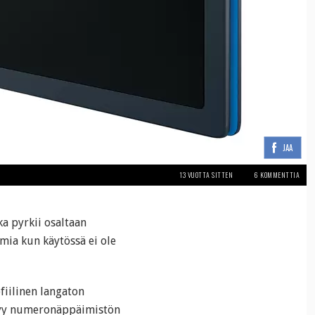
JAA
13 VUOTTA SITTEN
6 KOMMENTTIA
a pyrkii osaltaan
mia kun käytössä ei ole
fiilinen langaton
ytyy numeronäppäimistön