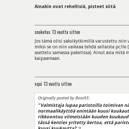
Ainakin ovat rehellisiä, pisteet siitä
snaketus
13 vuotta sitten
Jos tämä olisi saksikytkimillä varustettu niin
miksi se on niin vaikeaa tehdä sellaista pc:lle 
asettelu samassa paketissa). Ainut asia mitä 
kaipaamaan.
squi
13 vuotta sitten
Originally posted by Boss93:
"Valmistaja lupaa paristoilla toimivan 
normaalikäyttöä enintään kuusi kuukautta.
rikkoontuu viimeistään kuuden kuukaude
tässä kenties yritetty kertoa, että paris
kuusi kuukautta? :)