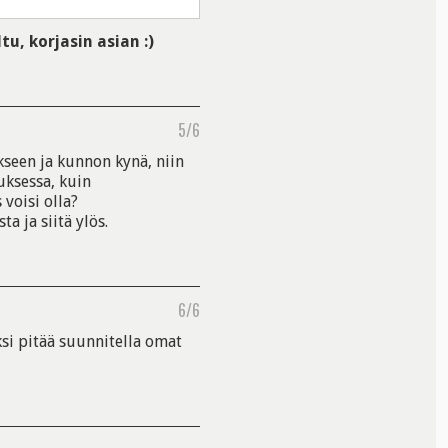
tu, korjasin asian :)
5/6
seen ja kunnon kynä, niin
auksessa, kuin
 voisi olla?
a ja siitä ylös.
6/6
ksi pitää suunnitella omat