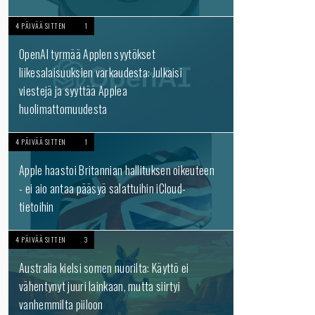
4 PÄIVÄÄ SITTEN
1
OpenAI tyrmää Applen syytökset
liikesalaisuuksien varkaudesta: Julkaisi
viestejä ja syyttää Applea
huolimattomuudesta
4 PÄIVÄÄ SITTEN
1
Apple haastoi Britannian hallituksen oikeuteen
- ei aio antaa pääsyä salattuihin iCloud-
tietoihin
4 PÄIVÄÄ SITTEN
3
Australia kielsi somen nuorilta: Käyttö ei
vähentynyt juuri lainkaan, mutta siirtyi
vanhemmilta piiloon