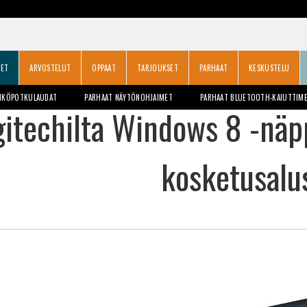
SET
ARVOSTELUT
OPPAAT
TARJOUKSET
PARHAAT
KESKUSTELU
HKÖPOTKULAUDAT
PARHAAT NÄYTÖNOHJAIMET
PARHAAT BLUETOOTH-KAIUTTIM
gitechilta Windows 8 -näpp
kosketusalus