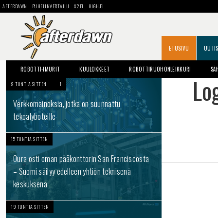
AFTERDAWN
PUHELINVERTAILU
X2.FI
HIGH.FI
ETUSIVU
UUTI
ROBOTTI-IMURIT
KUULOKKEET
ROBOTTIRUOHONLEIKKURI
SÄ
Lo
9 TUNTIA SITTEN
1
Verkkomainoksia, jotka on suunnattu
tekoälyboteille
15 TUNTIA SITTEN
Oura osti oman pääkonttorin San Franciscosta
– Suomi säilyy edelleen yhtiön teknisenä
keskuksena
19 TUNTIA SITTEN