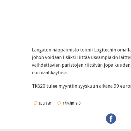
Langaton näppäimistö toimii Logitechin omalla
johon voidaan lisäksi liittää useampiakin laitte
vaihdettavien paristojen riittävän jopa kuude
normaalikäytösä.
TK820 tulee myyntiin syyskuun aikana 99 euron
LOGITECH
NÄPPÄIMISTÖ