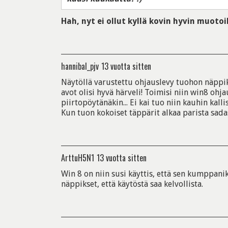
Hah, nyt ei ollut kyllä kovin hyvin muotoil
hannibal_pjv
13 vuotta sitten
Näytöllä varustettu ohjauslevy tuohon näppik
avot olisi hyvä härveli! Toimisi niin win8 ohj
piirtopöytänäkin... Ei kai tuo niin kauhin kallis
Kun tuon kokoiset täppärit alkaa parista sadast
ArttuH5N1
13 vuotta sitten
Win 8 on niin susi käyttis, että sen kumppani
näppikset, että käytöstä saa kelvollista.