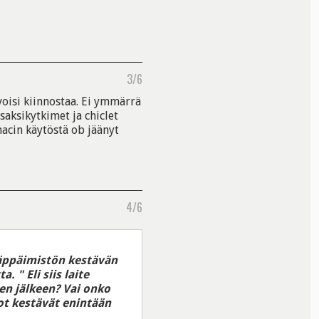
3/6
 voisi kiinnostaa. Ei ymmärrä
(saksikytkimet ja chiclet
macin käytöstä ob jäänyt
4/6
näppäimistön kestävän
 " Eli siis laite
n jälkeen? Vai onko
tot kestävät enintään