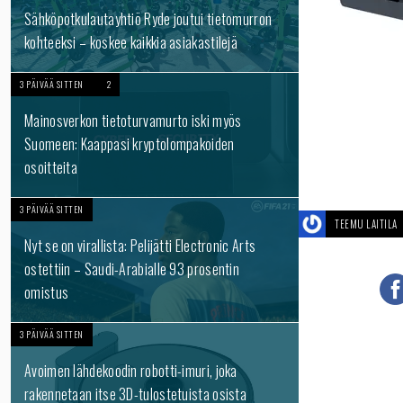
Sähköpotkulautayhtiö Ryde joutui tietomurron
kohteeksi – koskee kaikkia asiakastilejä
3 PÄIVÄÄ SITTEN
2
Mainosverkon tietoturvamurto iski myös
Suomeen: Kaappasi kryptolompakoiden
osoitteita
3 PÄIVÄÄ SITTEN
TEEMU LAITILA
Nyt se on virallista: Pelijätti Electronic Arts
ostettiin – Saudi-Arabialle 93 prosentin
omistus
3 PÄIVÄÄ SITTEN
Avoimen lähdekoodin robotti-imuri, joka
rakennetaan itse 3D-tulostetuista osista