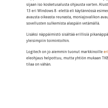
sijaan iso kosketusalusta ohjausta varten. Alu
13 eri Windows 8 -elettä eli käytännössä esime
avausta oikeasta reunasta, moniajovalikon ava
sovellusten sulkemista alaspäin vetämällä.
Lisäksi näppäimistö sisältää erillisiä pikanäp
yleisimpiin toimintoihin.
Logitech on jo aiemmin tuonut markkinoille
er
eleohjaus helpottuu, mutta yhtiön mukaan TK8
tilaa on vähän.