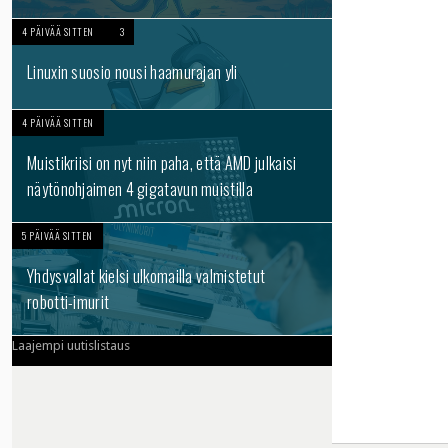
4 PÄIVÄÄ SITTEN
3
Linuxin suosio nousi haamurajan yli
4 PÄIVÄÄ SITTEN
Muistikriisi on nyt niin paha, että AMD julkaisi
näytönohjaimen 4 gigatavun muistilla
5 PÄIVÄÄ SITTEN
Yhdysvallat kielsi ulkomailla valmistetut
robotti-imurit
Laajempi uutislistaus