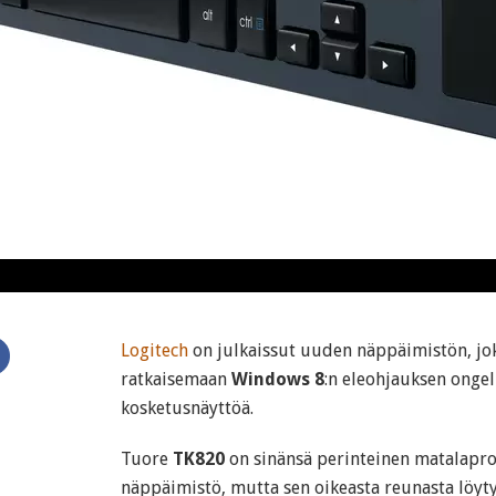
Logitech
on julkaissut uuden näppäimistön, jok
ratkaisemaan
Windows 8
:n eleohjauksen ongel
kosketusnäyttöä.
Tuore
TK820
on sinänsä perinteinen matalapro
näppäimistö, mutta sen oikeasta reunasta lö