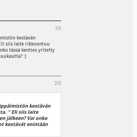
1/6
imistön kestävän
i siis laite rikkoontuu
ko tässä kenties yritetty
kuukautta? :)
2/6
näppäimistön kestävän
 " Eli siis laite
n jälkeen? Vai onko
tot kestävät enintään