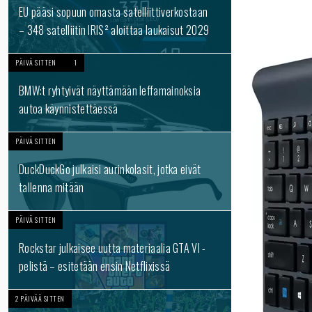
EU pääsi sopuun omasta satelliittiverkostaan
– 348 satelliitin IRIS² aloittaa laukaisut 2029
PÄIVÄ SITTEN
1
BMW:t ryhtyivät näyttämään leffamainoksia
autoa käynnistettäessä
PÄIVÄ SITTEN
DuckDuckGo julkaisi aurinkolasit, jotka eivät
tallenna mitään
PÄIVÄ SITTEN
Rockstar julkaisee uutta materiaalia GTA VI -
pelistä – esitetään ensin Netflixissä
2 PÄIVÄÄ SITTEN