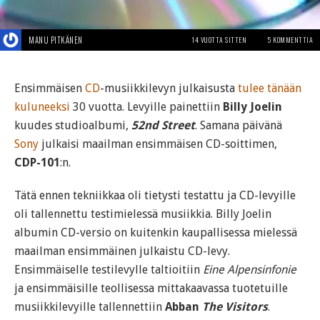
MANU PITKÄNEN
14 VUOTTA SITTEN
5 KOMMENTTIA
Ensimmäisen
CD
-musiikkilevyn julkaisusta
tulee tänään
kuluneeksi
30 vuotta. Levyille painettiin
Billy Joelin
kuudes studioalbumi,
52nd Street
. Samana päivänä
Sony
julkaisi maailman ensimmäisen CD-soittimen,
CDP-101
:n.
Tätä ennen tekniikkaa oli tietysti testattu ja CD-levyille
oli tallennettu testimielessä musiikkia. Billy Joelin
albumin CD-versio on kuitenkin kaupallisessa mielessä
maailman ensimmäinen julkaistu CD-levy.
Ensimmäiselle testilevylle taltioitiin
Eine Alpensinfonie
ja ensimmäisille teollisessa mittakaavassa tuotetuille
musiikkilevyille tallennettiin
Abban
The Visitors
.