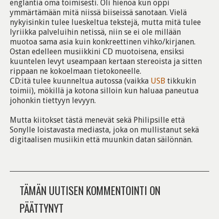
englantia oma toimisesti. Oli hienoa kun oppi
ymmärtämään mitä niissä biiseissä sanotaan. Vielä
nykyisinkin tulee lueskeltua tekstejä, mutta mitä tulee
lyriikka palveluihin netissä, niin se ei ole millään
muotoa sama asia kuin konkreettinen vihko/kirjanen.
Ostan edelleen musiikkini CD muotoisena, ensiksi
kuuntelen levyt useampaan kertaan stereoista ja sitten
rippaan ne kokoelmaan tietokoneelle.
CD:itä tulee kuunneltua autossa (vaikka
USB
tikkukin
toimii), mökillä ja kotona silloin kun haluaa paneutua
johonkin tiettyyn levyyn.
Mutta kiitokset tästä menevät sekä Philipsille että
Sonylle loistavasta mediasta, joka on mullistanut sekä
digitaalisen musiikin että muunkin datan säilönnän.
TÄMÄN UUTISEN KOMMENTOINTI ON
PÄÄTTYNYT