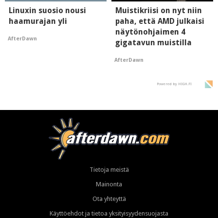
Linuxin suosio nousi
Muistikriisi on nyt niin
haamurajan yli
paha, että AMD julkaisi
näytönohjaimen 4
AfterDawn
gigatavun muistilla
AfterDawn
Powered by HIGH.FI
Tietoja meistä
Mainonta
Ota yhteyttä
Käyttöehdot ja tietoa yksityisyydensuojasta