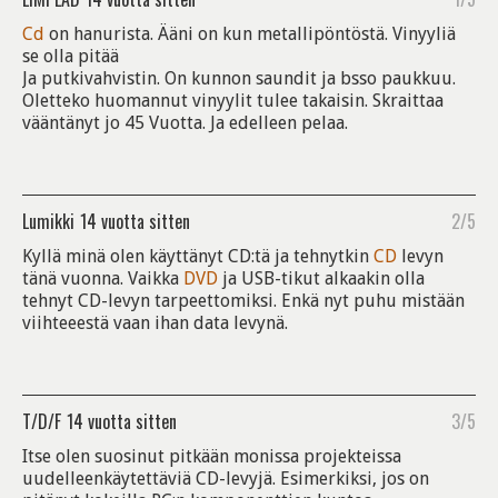
Cd
on hanurista. Ääni on kun metallipöntöstä. Vinyyliä
se olla pitää
Ja putkivahvistin. On kunnon saundit ja bsso paukkuu.
Oletteko huomannut vinyylit tulee takaisin. Skraittaa
vääntänyt jo 45 Vuotta. Ja edelleen pelaa.
Lumikki
14 vuotta sitten
2/5
Kyllä minä olen käyttänyt CD:tä ja tehnytkin
CD
levyn
tänä vuonna. Vaikka
DVD
ja USB-tikut alkaakin olla
tehnyt CD-levyn tarpeettomiksi. Enkä nyt puhu mistään
viihteeestä vaan ihan data levynä.
T/D/F
14 vuotta sitten
3/5
Itse olen suosinut pitkään monissa projekteissa
uudelleenkäytettäviä CD-levyjä. Esimerkiksi, jos on