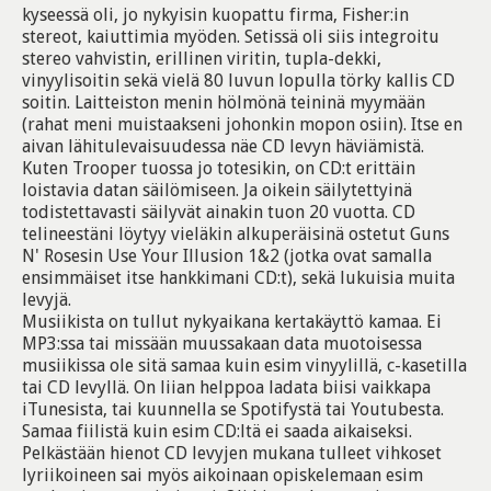
kyseessä oli, jo nykyisin kuopattu firma, Fisher:in
stereot, kaiuttimia myöden. Setissä oli siis integroitu
stereo vahvistin, erillinen viritin, tupla-dekki,
vinyylisoitin sekä vielä 80 luvun lopulla törky kallis CD
soitin. Laitteiston menin hölmönä teininä myymään
(rahat meni muistaakseni johonkin mopon osiin). Itse en
aivan lähitulevaisuudessa näe CD levyn häviämistä.
Kuten Trooper tuossa jo totesikin, on CD:t erittäin
loistavia datan säilömiseen. Ja oikein säilytettyinä
todistettavasti säilyvät ainakin tuon 20 vuotta. CD
telineestäni löytyy vieläkin alkuperäisinä ostetut Guns
N' Rosesin Use Your Illusion 1&2 (jotka ovat samalla
ensimmäiset itse hankkimani CD:t), sekä lukuisia muita
levyjä.
Musiikista on tullut nykyaikana kertakäyttö kamaa. Ei
MP3:ssa tai missään muussakaan data muotoisessa
musiikissa ole sitä samaa kuin esim vinyylillä, c-kasetilla
tai CD levyllä. On liian helppoa ladata biisi vaikkapa
iTunesista, tai kuunnella se Spotifystä tai Youtubesta.
Samaa fiilistä kuin esim CD:ltä ei saada aikaiseksi.
Pelkästään hienot CD levyjen mukana tulleet vihkoset
lyriikoineen sai myös aikoinaan opiskelemaan esim