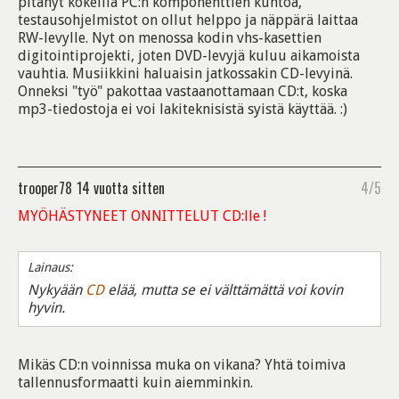
pitänyt kokeilla PC:n komponenttien kuntoa,
testausohjelmistot on ollut helppo ja näppärä laittaa
RW-levylle. Nyt on menossa kodin vhs-kasettien
digitointiprojekti, joten DVD-levyjä kuluu aikamoista
vauhtia. Musiikkini haluaisin jatkossakin CD-levyinä.
Onneksi "työ" pakottaa vastaanottamaan CD:t, koska
mp3-tiedostoja ei voi lakiteknisistä syistä käyttää. :)
trooper78
14 vuotta sitten
4/5
MYÖHÄSTYNEET ONNITTELUT CD:lle !
Lainaus:
Nykyään
CD
elää, mutta se ei välttämättä voi kovin
hyvin.
Mikäs CD:n voinnissa muka on vikana? Yhtä toimiva
tallennusformaatti kuin aiemminkin.