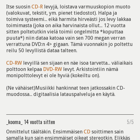
Itse suosin
CD-R
levyjä, loistava varmuuskopion muoto
(valokuvat, tekstit, ym. pienet tiedostot). Halpa ja
toimiva systeemi... eikä harmita hirveästi jos levy lakkaa
toimimasta (joka on aika harvinaista ollut... 12 vuotta
sitten poltetutkin vielä toimii ongelmitta *koputtaa
puuta*) niin dataa katoaa vain sen 700 megan verran
verrattuna DVD:n 4> gigaan. Tämä vuonnakin jo poltettu
reilu 50 levyllistä dataa talteen.
CD-RW
levyillä sen sijaan en näe isoa tarvetta... väliaikais
polttoon kelpaa
DVD-RW
levyt. Arkistointiin nämä
monipolttolevyt ei ole hyviä (kokeiltu on).
(Ne vähäiset)Musiikki hankinnat teen jatkossakin CD-
muodossa... digitaalisia latauspalveluja en käytä.
_kooma_
14 vuotta sitten
5/5
Onnittelut täältäkin. Ensimmäisen
CD
soittimen sain
samalla kun sain ensimmäiset oikeat stereotkin. Elikkäs