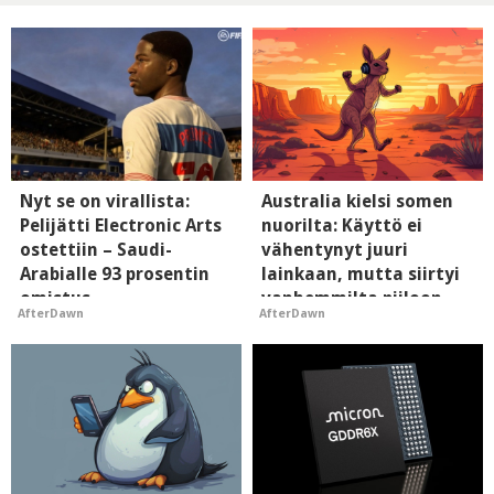
Nyt se on virallista:
Australia kielsi somen
Pelijätti Electronic Arts
nuorilta: Käyttö ei
ostettiin – Saudi-
vähentynyt juuri
Arabialle 93 prosentin
lainkaan, mutta siirtyi
omistus
vanhemmilta piiloon
AfterDawn
AfterDawn