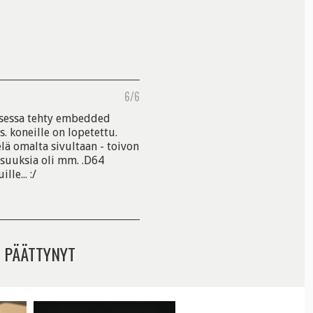
6/6
uksessa tehty embedded
. koneille on lopetettu.
elä omalta sivultaan - toivon
isuuksia oli mm. .D64
le... :/
 PÄÄTTYNYT