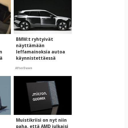
BMW:t ryhtyivät
näyttämään
n
leffamainoksia autoa
tä
käynnistettäessä
AfterDawn
i
Muistikriisi on nyt niin
paha, että AMD julkaisi