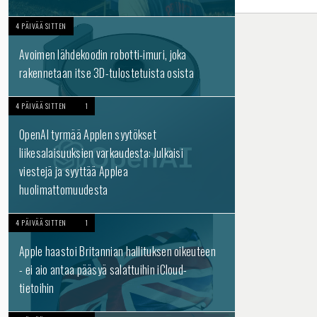
4 PÄIVÄÄ SITTEN
Avoimen lähdekoodin robotti-imuri, joka
rakennetaan itse 3D-tulostetuista osista
4 PÄIVÄÄ SITTEN
1
OpenAI tyrmää Applen syytökset
liikesalaisuuksien varkaudesta: Julkaisi
viestejä ja syyttää Applea
huolimattomuudesta
4 PÄIVÄÄ SITTEN
1
Apple haastoi Britannian hallituksen oikeuteen
- ei aio antaa pääsyä salattuihin iCloud-
tietoihin