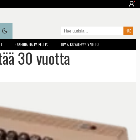
ET
RAKENNA HALPA PELI-PC
OPAS: KOVALEVYN VAIHTO
ää 30 vuotta