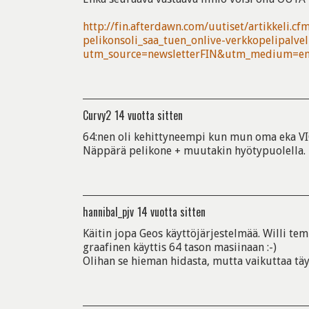
http://fin.afterdawn.com/uutiset/artikkeli.c
pelikonsoli_saa_tuen_onlive-verkkopelipalvel
utm_source=newsletterFIN&utm_medium=e
Curvy2
14 vuotta sitten
64:nen oli kehittyneempi kun mun oma eka VIC
Näppärä pelikone + muutakin hyötypuolella.
hannibal_pjv
14 vuotta sitten
Käitin jopa Geos käyttöjärjestelmää. Willi te
graafinen käyttis 64 tason masiinaan :-)
Olihan se hieman hidasta, mutta vaikuttaa täy