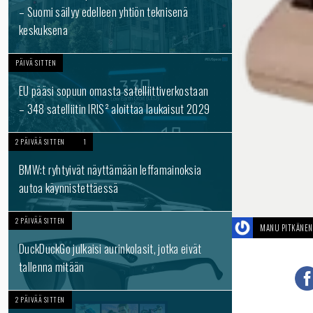
– Suomi säilyy edelleen yhtiön teknisenä
keskuksena
PÄIVÄ SITTEN
EU pääsi sopuun omasta satelliittiverkostaan
– 348 satelliitin IRIS² aloittaa laukaisut 2029
2 PÄIVÄÄ SITTEN
1
BMW:t ryhtyivät näyttämään leffamainoksia
autoa käynnistettäessä
2 PÄIVÄÄ SITTEN
MANU PITKÄNEN
DuckDuckGo julkaisi aurinkolasit, jotka eivät
tallenna mitään
2 PÄIVÄÄ SITTEN