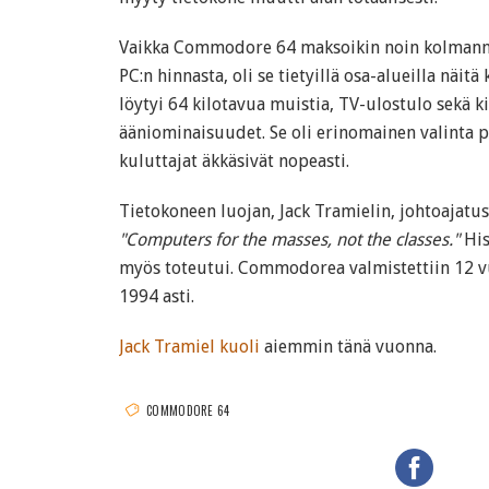
Vaikka Commodore 64 maksoikin noin kolman
PC:n hinnasta, oli se tietyillä osa-alueilla näitä
löytyi 64 kilotavua muistia, TV-ulostulo sekä k
ääniominaisuudet. Se oli erinomainen valinta 
kuluttajat äkkäsivät nopeasti.
Tietokoneen luojan, Jack Tramielin, johtoajatus
"Computers for the masses, not the classes."
His
myös toteutui. Commodorea valmistettiin 12 v
1994 asti.
Jack Tramiel kuoli
aiemmin tänä vuonna.
COMMODORE 64