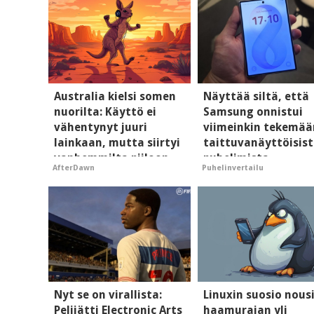
Australia kielsi somen
Näyttää siltä, että
nuorilta: Käyttö ei
Samsung onnistui
vähentynyt juuri
viimeinkin tekemää
lainkaan, mutta siirtyi
taittuvanäyttöisis
vanhemmilta piiloon
puhelimista
AfterDawn
Puhelinvertailu
supersuosittuja
Nyt se on virallista:
Linuxin suosio nous
Pelijätti Electronic Arts
haamurajan yli