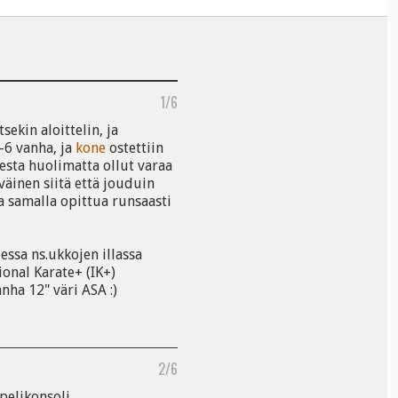
1/6
sekin aloittelin, ja
-6 vanha, ja
kone
ostettiin
esta huolimatta ollut varaa
väinen siitä että jouduin
a samalla opittua runsaasti
essa ns.ukkojen illassa
ional Karate+ (IK+)
nha 12" väri ASA :)
2/6
elikonsoli...