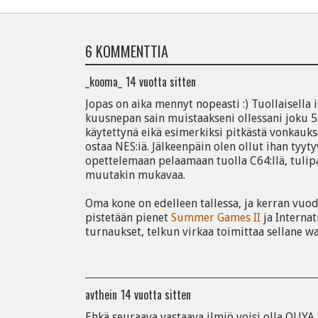
6 KOMMENTTIA
_kooma_
14 vuotta sitten
Jopas on aika mennyt nopeasti :) Tuollaisella it
kuusnepan sain muistaakseni ollessani joku 5
käytettynä eikä esimerkiksi pitkästä vonkauks
ostaa NES:iä. Jälkeenpäin olen ollut ihan tyyty
opettelemaan pelaamaan tuolla C64:llä, tulip
muutakin mukavaa.
Oma kone on edelleen tallessa, ja kerran vuod
pistetään pienet
Summer Games II
ja Internat
turnaukset, telkun virkaa toimittaa sellane wa
avthein
14 vuotta sitten
Ehkä seuraava vastaava ilmiö voisi olla OUYA p