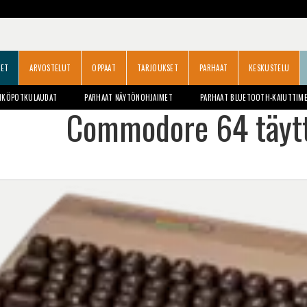
SET
ARVOSTELUT
OPPAAT
TARJOUKSET
PARHAAT
KESKUSTELU
HKÖPOTKULAUDAT
PARHAAT NÄYTÖNOHJAIMET
PARHAAT BLUETOOTH-KAIUTTIM
Commodore 64 täytt