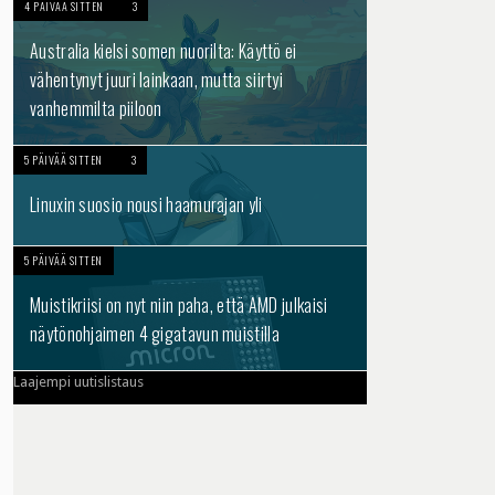
4 PÄIVÄÄ SITTEN
3
Australia kielsi somen nuorilta: Käyttö ei
vähentynyt juuri lainkaan, mutta siirtyi
vanhemmilta piiloon
5 PÄIVÄÄ SITTEN
3
Linuxin suosio nousi haamurajan yli
5 PÄIVÄÄ SITTEN
Muistikriisi on nyt niin paha, että AMD julkaisi
näytönohjaimen 4 gigatavun muistilla
Laajempi uutislistaus