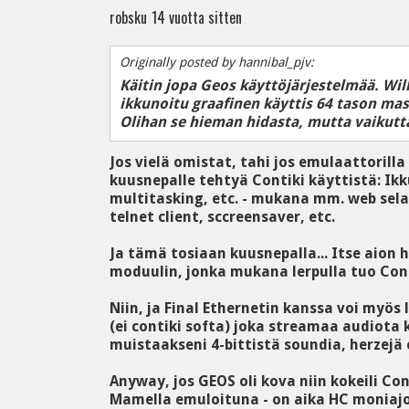
robsku
14 vuotta sitten
Originally posted by hannibal_pjv:
Käitin jopa Geos käyttöjärjestelmää. Wil
ikkunoitu graafinen käyttis 64 tason masi
Olihan se hieman hidasta, mutta vaikutt
Jos vielä omistat, tahi jos emulaattorilla
kuusnepalle tehtyä Contiki käyttistä: Ik
multitasking, etc. - mukana mm. web selai
telnet client, sccreensaver, etc.
Ja tämä tosiaan kuusnepalla... Itse aion
moduulin, jonka mukana lerpulla tuo Conti
Niin, ja Final Ethernetin kanssa voi myös
(ei contiki softa) joka streamaa audiota
muistaakseni 4-bittistä soundia, herzejä e
Anyway, jos GEOS oli kova niin kokeili Con
Mamella emuloituna - on aika HC moniaj