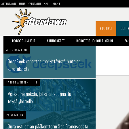
AFTERDAWN
PUHELINVERTAILU
X2.FI
HIGH.FI
ETUSIVU
UUTI
ROBOTTI-IMURIT
KUULOKKEET
ROBOTTIRUOHONLEIKKURI
SÄ
3 TUNTIA SITTEN
DeepSeek varoittaa merkittävistä hintojen
korotuksista
17 TUNTIA SITTEN
1
Verkkomainoksia, jotka on suunnattu
tekoälyboteille
PÄIVÄ SITTEN
Oura osti oman pääkonttorin San Franciscosta