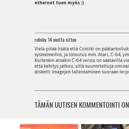
ethernet tuen myös ;)
robsku
14 vuotta sitten
Vielä pitää lisätä että Contiki on päätarkoit
systeemeihin, ja toteutus mm. Atari, C-64, yms
Kuitenkin ainakin C-64 versio on saatavilla vi
että kehitys jatkuu, sillä suunniteltuja omina
disketti imagejen tallentaminen suoraan lerpuil
TÄMÄN UUTISEN KOMMENTOINTI ON