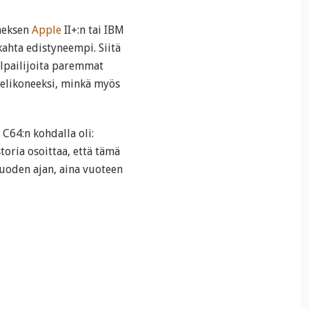
neksen
Apple
II+:n tai IBM
 kahta edistyneempi. Siitä
ilpailijoita paremmat
pelikoneeksi, minkä myös
 C64:n kohdalla oli:
toria osoittaa, että tämä
uoden ajan, aina vuoteen