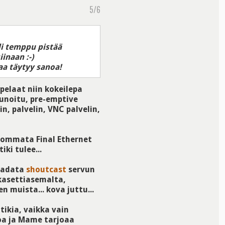
5/6
li temppu pistää
inaan :-)
aa täytyy sanoa!
 pelaat niin kokeilepa
kunoitu, pre-emptive
n, palvelin, VNC palvelin,
 hommata Final Ethernet
ki tulee...
 ladata
shoutcast
servun
 kasettiasemalta,
n muista... kova juttu...
tikia, vaikka vain
oa ja Mame tarjoaa