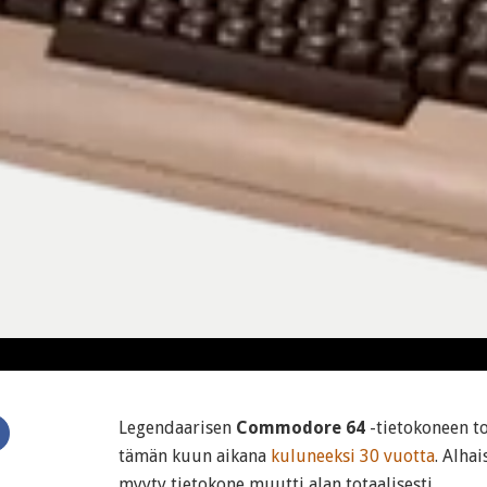
Legendaarisen
Commodore 64
-tietokoneen to
tämän kuun aikana
kuluneeksi 30 vuotta
. Alha
myyty tietokone muutti alan totaalisesti.