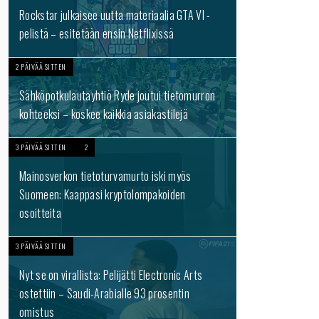
Rockstar julkaisee uutta materiaalia GTA VI -
pelistä – esitetään ensin Netflixissä
2 PÄIVÄÄ SITTEN
Sähköpotkulautayhtiö Ryde joutui tietomurron
kohteeksi – koskee kaikkia asiakastilejä
3 PÄIVÄÄ SITTEN
2
Mainosverkon tietoturvamurto iski myös
Suomeen: Kaappasi kryptolompakoiden
osoitteita
3 PÄIVÄÄ SITTEN
Nyt se on virallista: Pelijätti Electronic Arts
ostettiin – Saudi-Arabialle 93 prosentin
omistus