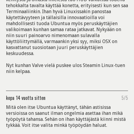
tehokkalta tavalta käyttää konetta, erityisesti kun sen saa
Terminaaliinkin. Ihan hyvä Linuxissakin panostaa
käytettävyyteen ja tällaisilla innovaatioilla voi
mahdollisesti tuoda Ubuntua myös peruskäyttäjien
valikoimaan kunhan samaa rataa jatkavat. Nykyään on
niin suuri painoarvo nimenomaan sulavalla
käyttöliittymällä, varmaankin yksi syy, miksi OSX on
kasvattanut suosiotaan juuri peruskäyttäjien
keskuudessa.
Nyt kunhan Valve vielä puskee ulos Steamin Linux-tuen
niin kelpaa.
kepa
14 vuotta sitten
5/5
Mitä olen itse Ubuntua käyttänyt, tähän astisissa
versioissa on saanut ilman ongelmia asettaa ihan mikä
työpöytä tahansa. Sehän on ihan käyttäjästä kiinni mistä
tykkää. Voit itse valita minkä työpöydän haluat.