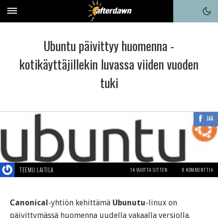
Ubuntu päivittyy huomenna -
kotikäyttäjillekin luvassa viiden vuoden
tuki
JAA
TEEMU LAITILA
14 VUOTTA SITTEN
8 KOMMENTTIA
Canonical
-yhtiön kehittämä
Ubunutu
-linux on
päivittymässä huomenna uudella vakaalla versiolla.