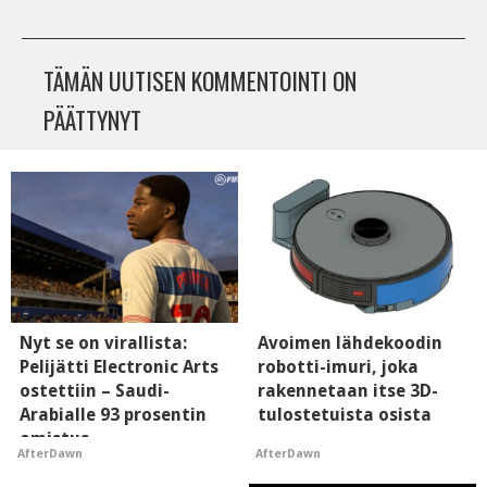
TÄMÄN UUTISEN KOMMENTOINTI ON
PÄÄTTYNYT
Nyt se on virallista:
Avoimen lähdekoodin
Pelijätti Electronic Arts
robotti-imuri, joka
ostettiin – Saudi-
rakennetaan itse 3D-
Arabialle 93 prosentin
tulostetuista osista
omistus
AfterDawn
AfterDawn