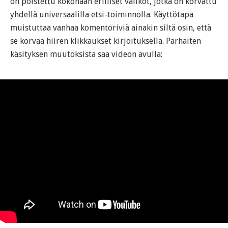
on poistettu kokonaan erilliset valikot, jotka on korvattu
yhdellä universaalilla etsi-toiminnolla. Käyttötapa
muistuttaa vanhaa komentoriviä ainakin siltä osin, että
se korvaa hiiren klikkaukset kirjoituksella. Parhaiten
käsityksen muutoksista saa videon avulla: