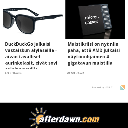
DuckDuckGo julkaisi
Muistikriisi on nyt niin
vastaiskun älylaseille -
paha, että AMD julkaisi
aivan tavalliset
näytönohjaimen 4
aurinkolasit, eivät sovi
gigatavun muistilla
salakuvaaville
AfterDawn
AfterDawn
hyypiöille
Powered by HIGH.FI