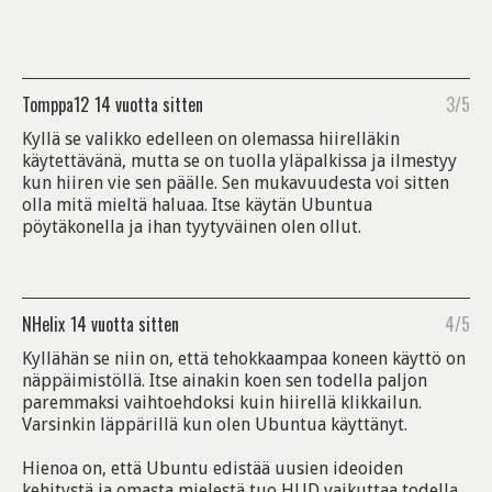
Tomppa12
14 vuotta sitten
3/5
Kyllä se valikko edelleen on olemassa hiirelläkin
käytettävänä, mutta se on tuolla yläpalkissa ja ilmestyy
kun hiiren vie sen päälle. Sen mukavuudesta voi sitten
olla mitä mieltä haluaa. Itse käytän Ubuntua
pöytäkonella ja ihan tyytyväinen olen ollut.
NHelix
14 vuotta sitten
4/5
Kyllähän se niin on, että tehokkaampaa koneen käyttö on
näppäimistöllä. Itse ainakin koen sen todella paljon
paremmaksi vaihtoehdoksi kuin hiirellä klikkailun.
Varsinkin läppärillä kun olen Ubuntua käyttänyt.
Hienoa on, että Ubuntu edistää uusien ideoiden
kehitystä ja omasta mielestä tuo HUD vaikuttaa todella