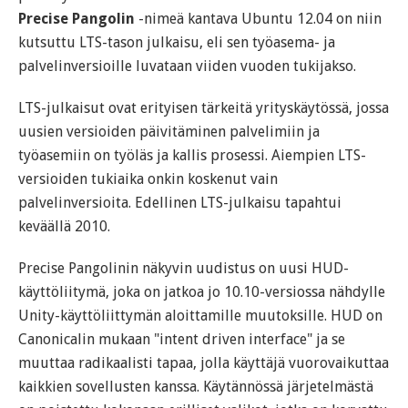
Precise Pangolin
-nimeä kantava Ubuntu 12.04 on niin
kutsuttu LTS-tason julkaisu, eli sen työasema- ja
palvelinversioille luvataan viiden vuoden tukijakso.
LTS-julkaisut ovat erityisen tärkeitä yrityskäytössä, jossa
uusien versioiden päivitäminen palvelimiin ja
työasemiin on työläs ja kallis prosessi. Aiempien LTS-
versioiden tukiaika onkin koskenut vain
palvelinversioita. Edellinen LTS-julkaisu tapahtui
keväällä 2010.
Precise Pangolinin näkyvin uudistus on uusi HUD-
käyttöliitymä, joka on jatkoa jo 10.10-versiossa nähdylle
Unity-käyttöliittymän aloittamille muutoksille. HUD on
Canonicalin mukaan "intent driven interface" ja se
muuttaa radikaalisti tapaa, jolla käyttäjä vuorovaikuttaa
kaikkien sovellusten kanssa. Käytännössä järjetelmästä