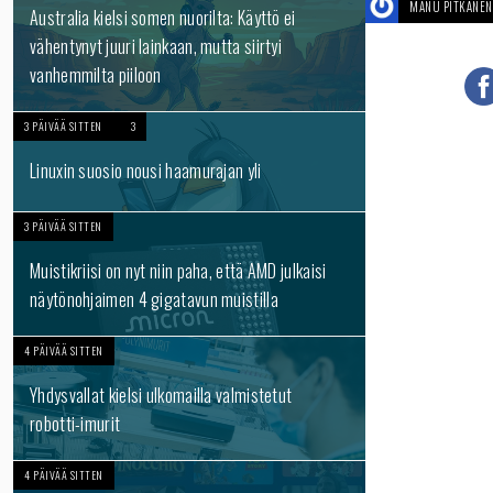
MANU PITKÄNEN
Australia kielsi somen nuorilta: Käyttö ei
vähentynyt juuri lainkaan, mutta siirtyi
vanhemmilta piiloon
3 PÄIVÄÄ SITTEN
3
Linuxin suosio nousi haamurajan yli
3 PÄIVÄÄ SITTEN
Muistikriisi on nyt niin paha, että AMD julkaisi
näytönohjaimen 4 gigatavun muistilla
4 PÄIVÄÄ SITTEN
Yhdysvallat kielsi ulkomailla valmistetut
robotti-imurit
4 PÄIVÄÄ SITTEN