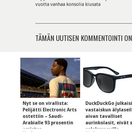
vuotta vanhaa konsolia kiusata
TÄMÄN UUTISEN KOMMENTOINTI ON
Nyt se on virallista:
DuckDuckGo julkais
Pelijätti Electronic Arts
vastaiskun älylaseil
ostettiin – Saudi-
aivan tavalliset
Arabialle 93 prosentin
aurinkolasit, eivät 
omistus
salakuvaaville