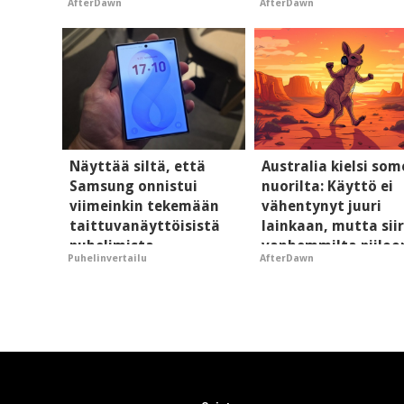
AfterDawn
AfterDawn
hyypiöille
Näyttää siltä, että
Australia kielsi so
Samsung onnistui
nuorilta: Käyttö ei
viimeinkin tekemään
vähentynyt juuri
taittuvanäyttöisistä
lainkaan, mutta siir
puhelimista
vanhemmilta piiloo
Puhelinvertailu
AfterDawn
supersuosittuja