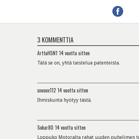
3 KOMMENTTIA
ArttuH5N1
14 vuotta sitten
Tätä se on, yhtä taistelua patenteista.
xxwavx112
14 vuotta sitten
Ihmiskunta hyötyy tästä.
Sokar80
14 vuotta sitten
Loppuko Motoralta rahat uuden puhelimen t