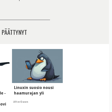
 PÄÄTTYNYT
i
Linuxin suosio nousi
le -
haamurajan yli
AfterDawn
sovi