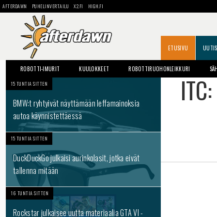
AFTERDAWN
PUHELINVERTAILU
X2.FI
HIGH.FI
ETUSIVU
UUTI
ROBOTTI-IMURIT
KUULOKKEET
ROBOTTIRUOHONLEIKKURI
SÄ
ITC:
15 TUNTIA SITTEN
BMW:t ryhtyivät näyttämään leffamainoksia
autoa käynnistettäessä
15 TUNTIA SITTEN
DuckDuckGo julkaisi aurinkolasit, jotka eivät
tallenna mitään
16 TUNTIA SITTEN
Rockstar julkaisee uutta materiaalia GTA VI -