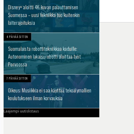
Disney+ aloitti 4K-kuvan palauttamisen
Suomessa – uusi tekniikka tuo kuitenkin
laiterajoituksia
4 PÄIVÄÄ SITTEN
Suomalaista robottitekniikkaa kaduille:
Autonominen lakaisurobotti aloittaa työt
Porvoossa
7 PÄIVÄÄ SITTEN
Oikeus: Musiikkia ei saa käyttää tekoälymallien
koulutukseen ilman korvauksia
Laajempi uutislistaus