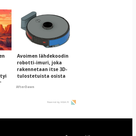
men
Avoimen lähdekoodin
robotti-imuri, joka
rakennetaan itse 3D-
tyi
tulostetuista osista
n
AfterDawn
Powered by HIGH.FI