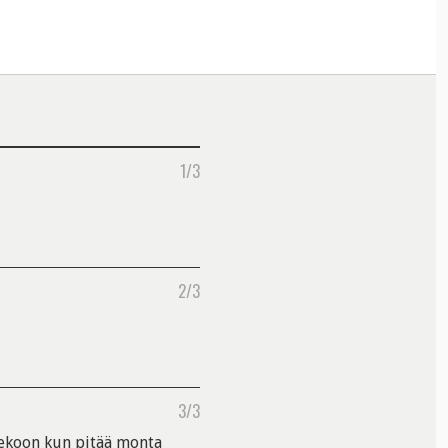
1/3
2/3
3/3
ekoon kun pitää monta