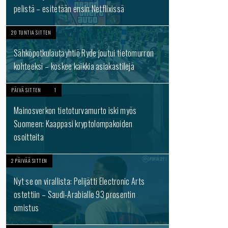
pelistä – esitetään ensin Netflixissä
20 TUNTIA SITTEN
Sähköpotkulautayhtiö Ryde joutui tietomurron
kohteeksi – koskee kaikkia asiakastilejä
PÄIVÄ SITTEN
1
Mainosverkon tietoturvamurto iski myös
Suomeen: Kaappasi kryptolompakoiden
osoitteita
2 PÄIVÄÄ SITTEN
Nyt se on virallista: Pelijätti Electronic Arts
ostettiin – Saudi-Arabialle 93 prosentin
omistus