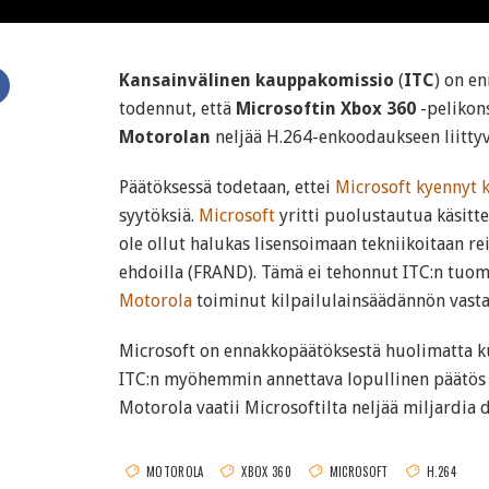
Kansainvälinen kauppakomissio
(
ITC
) on e
todennut, että
Microsoftin
Xbox 360
-pelikons
Motorolan
neljää H.264-enkoodaukseen liittyv
Päätöksessä todetaan, ettei
Microsoft kyennyt
syytöksiä.
Microsoft
yritti puolustautua käsittel
ole ollut halukas lisensoimaan tekniikoitaan reil
ehdoilla (FRAND). Tämä ei tehonnut ITC:n tuo
Motorola
toiminut kilpailulainsäädännön vastai
Microsoft on ennakkopäätöksestä huolimatta ku
ITC:n myöhemmin annettava lopullinen päätös o
Motorola vaatii Microsoftilta neljää miljardia d
MOTOROLA
XBOX 360
MICROSOFT
H.264