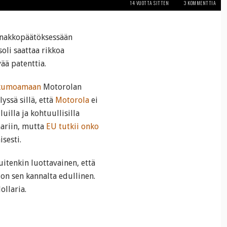
14 VUOTTA SITTEN
3 KOMMENTTIA
nnakkopäätöksessään
oli saattaa rikkoa
ää patenttia.
 kumoamaan
Motorolan
yssä sillä, että
Motorola
ei
uilla ja kohtuullisilla
mariin, mutta
EU tutkii onko
sesti.
itenkin luottavainen, että
n sen kannalta edullinen.
ollaria.