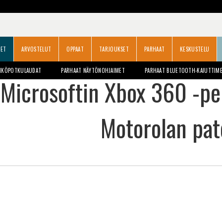
SET
ARVOSTELUT
OPPAAT
TARJOUKSET
PARHAAT
KESKUSTELU
HKÖPOTKULAUDAT
PARHAAT NÄYTÖNOHJAIMET
PARHAAT BLUETOOTH-KAIUTTIM
 Microsoftin Xbox 360 -pel
Motorolan pat