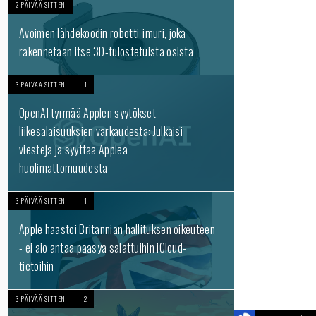
2 PÄIVÄÄ SITTEN
Avoimen lähdekoodin robotti-imuri, joka
rakennetaan itse 3D-tulostetuista osista
3 PÄIVÄÄ SITTEN
1
OpenAI tyrmää Applen syytökset
liikesalaisuuksien varkaudesta: Julkaisi
viestejä ja syyttää Applea
huolimattomuudesta
3 PÄIVÄÄ SITTEN
1
Apple haastoi Britannian hallituksen oikeuteen
- ei aio antaa pääsyä salattuihin iCloud-
tietoihin
3 PÄIVÄÄ SITTEN
2