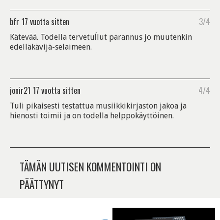
bfr
17 vuotta sitten
3/4
Kätevää. Todella tervetuĺlut parannus jo muutenkin
edelläkävijä-selaimeen.
jonir21
17 vuotta sitten
4/4
Tuli pikaisesti testattua musiikkikirjaston jakoa ja
hienosti toimii ja on todella helppokäyttöinen.
TÄMÄN UUTISEN KOMMENTOINTI ON
PÄÄTTYNYT