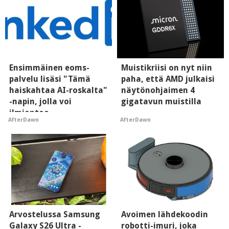
Ensimmäinen eoms-
Muistikriisi on nyt niin
palvelu lisäsi "Tämä
paha, että AMD julkaisi
haiskahtaa AI-roskalta"
näytönohjaimen 4
-napin, jolla voi
gigatavun muistilla
ilmiantaa
AfterDawn
AfterDawn
tekoälytauhkan
Arvostelussa Samsung
Avoimen lähdekoodin
Galaxy S26 Ultra -
robotti-imuri, joka