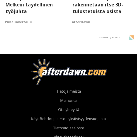
Melkein täydellinen
rakennetaan itse 3D-
työjuhta
tulostetuista osista
Puhelinvertailu
AfterDawn
Powered by HIGH.FI
Tietoja meistä
Mainonta
Ota yhteyttä
Käyttöehdot ja tietoa yksityisyydensuojasta
Tietosuojaseloste