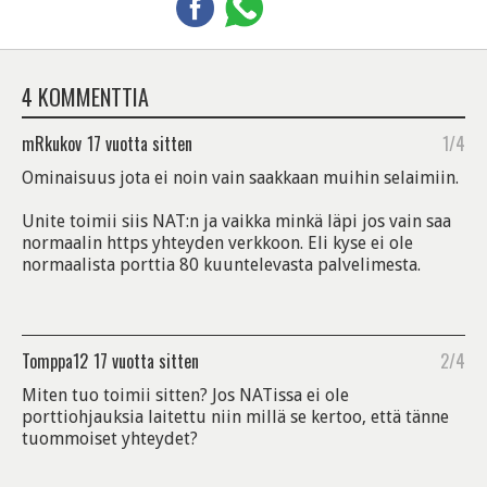
4 KOMMENTTIA
mRkukov
17 vuotta sitten
1/4
Ominaisuus jota ei noin vain saakkaan muihin selaimiin.
Unite toimii siis NAT:n ja vaikka minkä läpi jos vain saa
normaalin https yhteyden verkkoon. Eli kyse ei ole
normaalista porttia 80 kuuntelevasta palvelimesta.
Tomppa12
17 vuotta sitten
2/4
Miten tuo toimii sitten? Jos NATissa ei ole
porttiohjauksia laitettu niin millä se kertoo, että tänne
tuommoiset yhteydet?