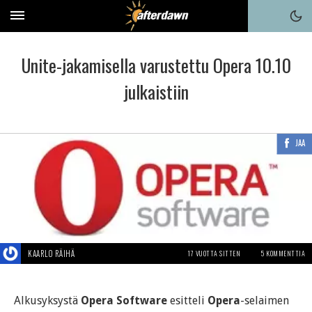
Unite-jakamisella varustettu Opera 10.10
julkaistiin
JAA
KAARLO RÄIHÄ
17 VUOTTA SITTEN
5 KOMMENTTIA
Alkusyksystä
Opera Software
esitteli
Opera
-selaimen