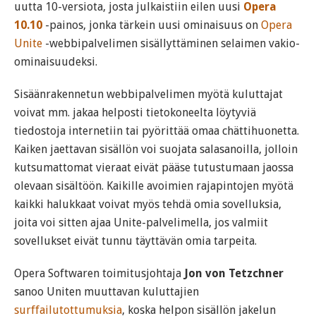
uutta 10-versiota, josta julkaistiin eilen uusi
Opera
10.10
-painos, jonka tärkein uusi ominaisuus on
Opera
Unite
-webbipalvelimen sisällyttäminen selaimen vakio-
ominaisuudeksi.
Sisäänrakennetun webbipalvelimen myötä kuluttajat
voivat mm. jakaa helposti tietokoneelta löytyviä
tiedostoja internetiin tai pyörittää omaa chättihuonetta.
Kaiken jaettavan sisällön voi suojata salasanoilla, jolloin
kutsumattomat vieraat eivät pääse tutustumaan jaossa
olevaan sisältöön. Kaikille avoimien rajapintojen myötä
kaikki halukkaat voivat myös tehdä omia sovelluksia,
joita voi sitten ajaa Unite-palvelimella, jos valmiit
sovellukset eivät tunnu täyttävän omia tarpeita.
Opera Softwaren toimitusjohtaja
Jon von Tetzchner
sanoo Uniten muuttavan kuluttajien
surffailutottumuksia
, koska helpon sisällön jakelun