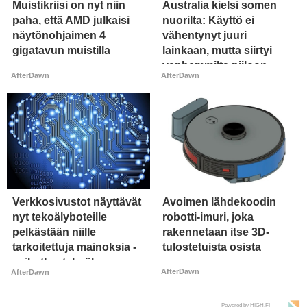
Muistikriisi on nyt niin
Australia kielsi somen
paha, että AMD julkaisi
nuorilta: Käyttö ei
näytönohjaimen 4
vähentynyt juuri
gigatavun muistilla
lainkaan, mutta siirtyi
vanhemmilta piiloon
AfterDawn
AfterDawn
Verkkosivustot näyttävät
Avoimen lähdekoodin
nyt tekoälyboteille
robotti-imuri, joka
pelkästään niille
rakennetaan itse 3D-
tarkoitettuja mainoksia -
tulostetuista osista
vaikuttaa tekoälyn
AfterDawn
AfterDawn
mielikuvaan brändistä
Powered by HIGH.FI