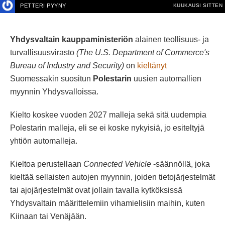
PETTERI PYYNY
KUUKAUSI SITTEN
Yhdysvaltain kauppaministeriön
alainen teollisuus- ja
turvallisuusvirasto
(The U.S. Department of Commerce's
Bureau of Industry and Security)
on
kieltänyt
Suomessakin suositun
Polestarin
uusien automallien
myynnin Yhdysvalloissa.
Kielto koskee vuoden 2027 malleja sekä sitä uudempia
Polestarin malleja, eli se ei koske nykyisiä, jo esiteltyjä
yhtiön automalleja.
Kieltoa perustellaan
Connected Vehicle
-säännöllä, joka
kieltää sellaisten autojen myynnin, joiden tietojärjestelmät
tai ajojärjestelmät ovat jollain tavalla kytköksissä
Yhdysvaltain määrittelemiin vihamielisiin maihin, kuten
Kiinaan tai Venäjään.