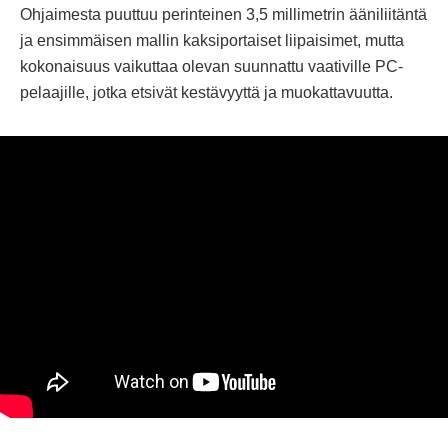
Ohjaimesta puuttuu perinteinen 3,5 millimetrin ääniliitäntä
ja ensimmäisen mallin kaksiportaiset liipaisimet, mutta
kokonaisuus vaikuttaa olevan suunnattu vaativille PC-
pelaajille, jotka etsivät kestävyyttä ja muokattavuutta.