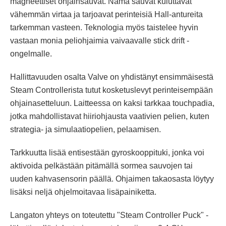
magneettiset ohjainsauvat. Nämä sauvat kuluttavat
vähemmän virtaa ja tarjoavat perinteisiä Hall-antureita
tarkemman vasteen. Teknologia myös taistelee hyvin
vastaan monia peliohjaimia vaivaavalle stick drift -
ongelmalle.
Hallittavuuden osalta Valve on yhdistänyt ensimmäisestä
Steam Controllerista tutut kosketuslevyt perinteisempään
ohjainasetteluun. Laitteessa on kaksi tarkkaa touchpadia,
jotka mahdollistavat hiiriohjausta vaativien pelien, kuten
strategia- ja simulaatiopelien, pelaamisen.
Tarkkuutta lisää entisestään gyroskooppituki, jonka voi
aktivoida pelkästään pitämällä sormea sauvojen tai
uuden kahvasensorin päällä. Ohjaimen takaosasta löytyy
lisäksi neljä ohjelmoitavaa lisäpainiketta.
Langaton yhteys on toteutettu "Steam Controller Puck" -