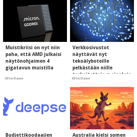
Muistikriisi on nyt niin
Verkkosivustot
paha, että AMD julkaisi
näyttävät nyt
näytönohjaimen 4
tekoälyboteille
gigatavun muistilla
pelkästään niille
tarkoitettuja mainoksia
AfterDawn
AfterDawn
- vaikuttaa tekoälyn
mielikuvaan brändistä
Budjettikoodaajien
Australia kielsi somen