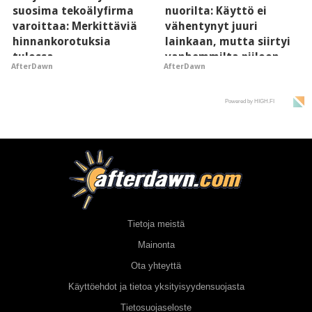
suosima tekoälyfirma
nuorilta: Käyttö ei
varoittaa: Merkittäviä
vähentynyt juuri
hinnankorotuksia
lainkaan, mutta siirtyi
tulossa
vanhemmilta piiloon
AfterDawn
AfterDawn
Powered by HIGH.FI
Tietoja meistä
Mainonta
Ota yhteyttä
Käyttöehdot ja tietoa yksityisyydensuojasta
Tietosuojaseloste