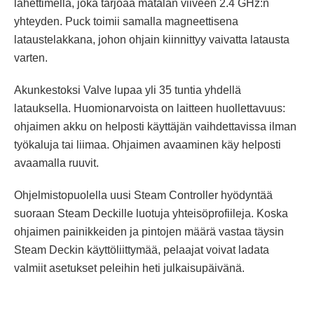
lähettimellä, joka tarjoaa matalan viiveen 2.4 GHz:n
yhteyden. Puck toimii samalla magneettisena
lataustelakkana, johon ohjain kiinnittyy vaivatta latausta
varten.
Akunkestoksi Valve lupaa yli 35 tuntia yhdellä
latauksella. Huomionarvoista on laitteen huollettavuus:
ohjaimen akku on helposti käyttäjän vaihdettavissa ilman
työkaluja tai liimaa. Ohjaimen avaaminen käy helposti
avaamalla ruuvit.
Ohjelmistopuolella uusi Steam Controller hyödyntää
suoraan Steam Deckille luotuja yhteisöprofiileja. Koska
ohjaimen painikkeiden ja pintojen määrä vastaa täysin
Steam Deckin käyttöliittymää, pelaajat voivat ladata
valmiit asetukset peleihin heti julkaisupäivänä.