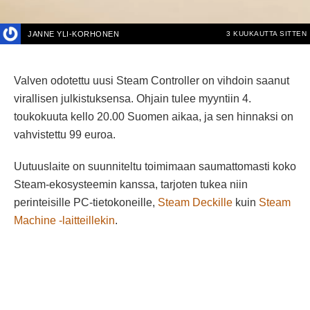
JANNE YLI-KORHONEN
3 KUUKAUTTA SITTEN
Valven odotettu uusi Steam Controller on vihdoin saanut
virallisen julkistuksensa. Ohjain tulee myyntiin 4.
toukokuuta kello 20.00 Suomen aikaa, ja sen hinnaksi on
vahvistettu 99 euroa.
Uutuuslaite on suunniteltu toimimaan saumattomasti koko
Steam-ekosysteemin kanssa, tarjoten tukea niin
perinteisille PC-tietokoneille,
Steam Deckille
kuin
Steam
Machine -laitteillekin
.