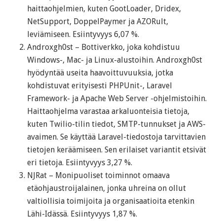
haittaohjelmien, kuten GootLoader, Dridex,
NetSupport, DoppelPaymer ja AZORult,
leviämiseen. Esiintyvyys 6,07 %.
Androxgh0st – Bottiverkko, joka kohdistuu
Windows-, Mac- ja Linux-alustoihin. Androxgh0st
hyödyntää useita haavoittuvuuksia, jotka
kohdistuvat erityisesti PHPUnit-, Laravel
Framework- ja Apache Web Server -ohjelmistoihin.
Haittaohjelma varastaa arkaluonteisia tietoja,
kuten Twilio-tilin tiedot, SMTP-tunnukset ja AWS-
avaimen. Se käyttää Laravel-tiedostoja tarvittavien
tietojen keräämiseen. Sen erilaiset variantit etsivät
eri tietoja. Esiintyvyys 3,27 %.
NJRat – Monipuoliset toiminnot omaava
etäohjaustroijalainen, jonka uhreina on ollut
valtiollisia toimijoita ja organisaatioita etenkin
Lähi-Idässä. Esiintyvyys 1,87 %.