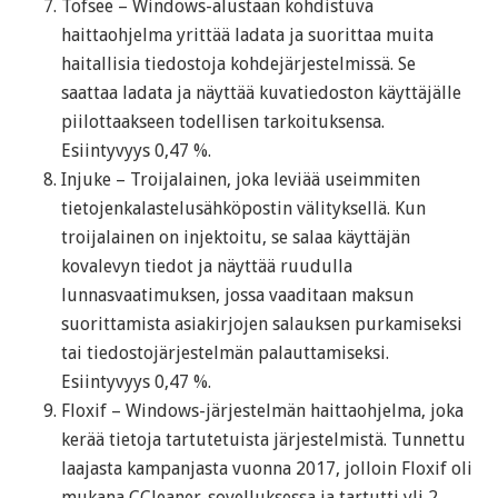
Tofsee – Windows-alustaan kohdistuva
haittaohjelma yrittää ladata ja suorittaa muita
haitallisia tiedostoja kohdejärjestelmissä. Se
saattaa ladata ja näyttää kuvatiedoston käyttäjälle
piilottaakseen todellisen tarkoituksensa.
Esiintyvyys 0,47 %.
Injuke – Troijalainen, joka leviää useimmiten
tietojenkalastelusähköpostin välityksellä. Kun
troijalainen on injektoitu, se salaa käyttäjän
kovalevyn tiedot ja näyttää ruudulla
lunnasvaatimuksen, jossa vaaditaan maksun
suorittamista asiakirjojen salauksen purkamiseksi
tai tiedostojärjestelmän palauttamiseksi.
Esiintyvyys 0,47 %.
Floxif – Windows-järjestelmän haittaohjelma, joka
kerää tietoja tartutetuista järjestelmistä. Tunnettu
laajasta kampanjasta vuonna 2017, jolloin Floxif oli
mukana CCleaner-sovelluksessa ja tartutti yli 2