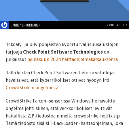
JANNE YLI-KORHONEN
2 VUOTTA SITTEN
Tekoäly- ja pilvipohjaisten kyberturvallisuusalustojen
tarjoaja
Check Point Software Technologies
on
julkaissut
heinäkuun 2024 haittaohjelmakatsauksensa
.
Tällä kertaa Check Point Softwaren tietoturvatutkijat
havaitsivat, että kyberrikolliset ottivat hyödyn irti
CrowdStriken ongelmista
.
CrowdStrike Falcon -sensorissa Windowsille havaittu
ongelma johti siihen, että verkkorikolliset levittivät
haitallista ZIP-tiedostoa nimeltä crowdstrike-hotfix.zip.
Tämä tiedosto sisälsi HijackLoader -haittaohjelman, joka