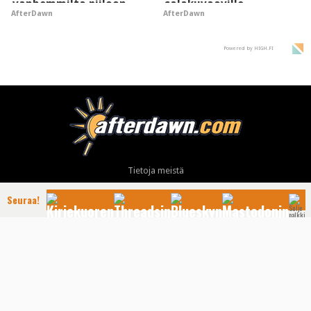
vanhemmilta piiloon
salakuvaaville
AfterDawn
AfterDawn
hyypiöille
Powered by HIGH.FI
Tietoja meistä
Mainonta
Seuraa!
Ota yhteyttä
Käyttöehdot ja tietoa yksityisyydensuojasta
Tietosuojaseloste
Yhteydet tarjoaa: