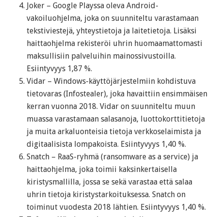
Joker – Google Playssa oleva Android-
vakoiluohjelma, joka on suunniteltu varastamaan
tekstiviestejä, yhteystietoja ja laitetietoja. Lisäksi
haittaohjelma rekisteröi uhrin huomaamattomasti
maksullisiin palveluihin mainossivustoilla.
Esiintyvyys 1,87 %.
Vidar – Windows-käyttöjärjestelmiin kohdistuva
tietovaras (Infostealer), joka havaittiin ensimmäisen
kerran vuonna 2018. Vidar on suunniteltu muun
muassa varastamaan salasanoja, luottokorttitietoja
ja muita arkaluonteisia tietoja verkkoselaimista ja
digitaalisista lompakoista. Esiintyvyys 1,40 %.
Snatch – RaaS-ryhmä (ransomware as a service) ja
haittaohjelma, joka toimii kaksinkertaisella
kiristysmallilla, jossa se sekä varastaa että salaa
uhrin tietoja kiristystarkoituksessa. Snatch on
toiminut vuodesta 2018 lähtien. Esiintyvyys 1,40 %.