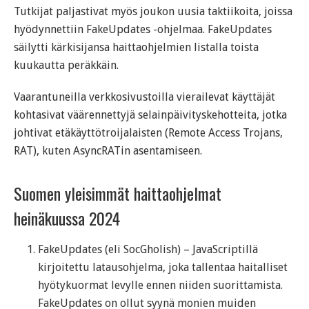
Tutkijat paljastivat myös joukon uusia taktiikoita, joissa
hyödynnettiin FakeUpdates -ohjelmaa. FakeUpdates
säilytti kärkisijansa haittaohjelmien listalla toista
kuukautta peräkkäin.
Vaarantuneilla verkkosivustoilla vierailevat käyttäjät
kohtasivat väärennettyjä selainpäivityskehotteita, jotka
johtivat etäkäyttötroijalaisten (Remote Access Trojans,
RAT), kuten AsyncRATin asentamiseen.
Suomen yleisimmät haittaohjelmat
heinäkuussa 2024
FakeUpdates (eli SocGholish) – JavaScriptillä
kirjoitettu latausohjelma, joka tallentaa haitalliset
hyötykuormat levylle ennen niiden suorittamista.
FakeUpdates on ollut syynä monien muiden