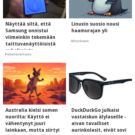
Näyttää siltä, että
Linuxin suosio nousi
Samsung onnistui
haamurajan yli
viimeinkin tekemään
AfterDawn
taittuvanäyttöisistä
puhelimista
Puhelinvertailu
supersuosittuja
Australia kielsi somen
DuckDuckGo julkaisi
nuorilta: Käyttö ei
vastaiskun älylaseille -
vähentynyt juuri
aivan tavalliset
lainkaan, mutta siirtyi
aurinkolasit, eivät sovi