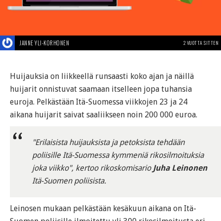
JANNE YLI-KORHONEN
2 VUOTTA SITTEN
Huijauksia on liikkeellä runsaasti koko ajan ja näillä
huijarit onnistuvat saamaan itselleen jopa tuhansia
euroja. Pelkästään Itä-Suomessa viikkojen 23 ja 24
aikana huijarit saivat saaliikseen noin 200 000 euroa.
"Erilaisista huijauksista ja petoksista tehdään
poliisille Itä-Suomessa kymmeniä rikosilmoituksia
joka viikko", kertoo rikoskomisario
Juha Leinonen
Itä-Suomen poliisista.
Leinosen mukaan pelkästään kesäkuun aikana on Itä-