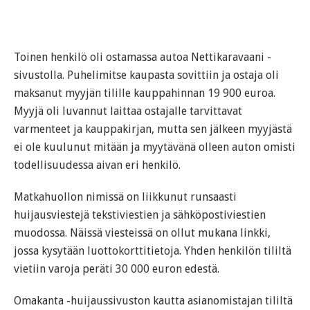
Toinen henkilö oli ostamassa autoa Nettikaravaani -
sivustolla. Puhelimitse kaupasta sovittiin ja ostaja oli
maksanut myyjän tilille kauppahinnan 19 900 euroa.
Myyjä oli luvannut laittaa ostajalle tarvittavat
varmenteet ja kauppakirjan, mutta sen jälkeen myyjästä
ei ole kuulunut mitään ja myytävänä olleen auton omisti
todellisuudessa aivan eri henkilö.
Matkahuollon nimissä on liikkunut runsaasti
huijausviestejä tekstiviestien ja sähköpostiviestien
muodossa. Näissä viesteissä on ollut mukana linkki,
jossa kysytään luottokorttitietoja. Yhden henkilön tililtä
vietiin varoja peräti 30 000 euron edestä.
Omakanta -huijaussivuston kautta asianomistajan tililtä