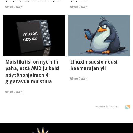
tarkoitettuja mainoksia
tulossa
AfterDawn
AfterDawn
- vaikuttaa tekoälyn
mielikuvaan brändistä
Muistikriisi on nyt niin
Linuxin suosio nousi
paha, että AMD julkaisi
haamurajan yli
näytönohjaimen 4
AfterDawn
gigatavun muistilla
AfterDawn
Powered by HIGH.FI