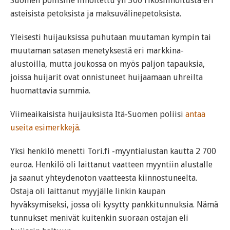
Suomen poliisille ilmoitettu yli 300 rikosilmoitusta eri
asteisista petoksista ja maksuvälinepetoksista.
Yleisesti huijauksissa puhutaan muutaman kympin tai
muutaman satasen menetyksestä eri markkina-
alustoilla, mutta joukossa on myös paljon tapauksia,
joissa huijarit ovat onnistuneet huijaamaan uhreilta
huomattavia summia.
Viimeaikaisista huijauksista Itä-Suomen poliisi
antaa
useita esimerkkejä
.
Yksi henkilö menetti Tori.fi -myyntialustan kautta 2 700
euroa. Henkilö oli laittanut vaatteen myyntiin alustalle
ja saanut yhteydenoton vaatteesta kiinnostuneelta.
Ostaja oli laittanut myyjälle linkin kaupan
hyväksymiseksi, jossa oli kysytty pankkitunnuksia. Nämä
tunnukset menivät kuitenkin suoraan ostajan eli