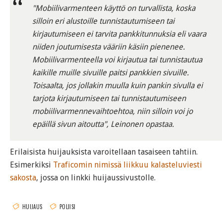
"Mobiilivarmenteen käyttö on turvallista, koska
silloin eri alustoille tunnistautumiseen tai
kirjautumiseen ei tarvita pankkitunnuksia eli vaara
niiden joutumisesta vääriin käsiin pienenee.
Mobiilivarmenteella voi kirjautua tai tunnistautua
kaikille muille sivuille paitsi pankkien sivuille.
Toisaalta, jos jollakin muulla kuin pankin sivulla ei
tarjota kirjautumiseen tai tunnistautumiseen
mobiilivarmennevaihtoehtoa, niin silloin voi jo
epäillä sivun aitoutta", Leinonen opastaa.
Erilaisista huijauksista varoitellaan tasaiseen tahtiin.
Esimerkiksi
Traficomin nimissä liikkuu kalasteluviesti
sakosta
, jossa on linkki huijaussivustolle.
HUIJAUS
POLIISI